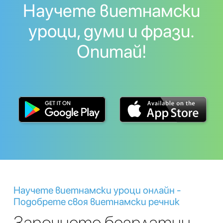
Научете виетнамски
уроци, думи и фрази.
Опитай!
Научете виетнамски уроци онлайн -
Подобрете своя виетнамски речник
Започнете безплатни