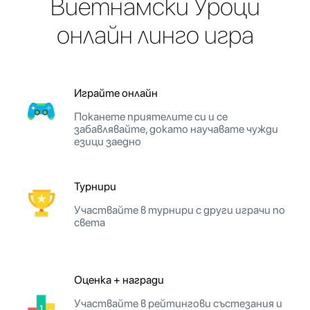
Виетнамски Уроци
онлайн линго игра
Играйте онлайн
Поканете приятелите си и се
забавлявайте, докато научавате чужди
езици заедно
Турнири
Участвайте в турнири с други играчи по
света
Оценка + награди
Участвайте в рейтингови състезания и