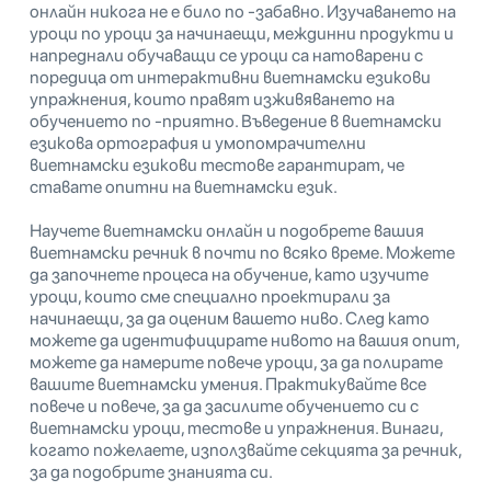
онлайн никога не е било по -забавно. Изучаването на
уроци по уроци за начинаещи, междинни продукти и
напреднали обучаващи се уроци са натоварени с
поредица от интерактивни виетнамски езикови
упражнения, които правят изживяването на
обучението по -приятно. Въведение в виетнамски
езикова ортография и умопомрачителни
виетнамски езикови тестове гарантират, че
ставате опитни на виетнамски език.
Научете виетнамски онлайн и подобрете вашия
виетнамски речник в почти по всяко време. Можете
да започнете процеса на обучение, като изучите
уроци, които сме специално проектирали за
начинаещи, за да оценим вашето ниво. След като
можете да идентифицирате нивото на вашия опит,
можете да намерите повече уроци, за да полирате
вашите виетнамски умения. Практикувайте все
повече и повече, за да засилите обучението си с
виетнамски уроци, тестове и упражнения. Винаги,
когато пожелаете, използвайте секцията за речник,
за да подобрите знанията си.