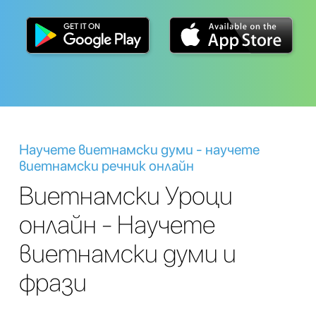
Научете виетнамски думи - научете
виетнамски речник онлайн
Виетнамски Уроци
онлайн - Научете
виетнамски думи и
фрази