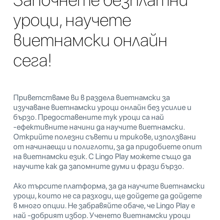
уроци, научете
виетнамски онлайн
сега!
Приветстваме ви в раздела виетнамски за
изучаване виетнамски уроци онлайн без усилие и
бързо. Предоставените тук уроци са най
-ефективните начини да научите виетнамски.
Открийте полезни съвети и трикове, използвани
от начинаещи и полиглоти, за да придобиете опит
на виетнамски език. С Lingo Play можете също да
научите как да запомните думи и фрази бързо.
Ако търсите платформа, за да научите виетнамски
уроци, които не са разходи, ще дойдете да дойдете
в много опции. Не забравяйте обаче, че Lingo Play е
най -добрият избор. Ученето виетнамски уроци