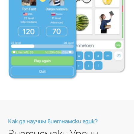
Как да научим виетнамски език?
Виетнамски Уроци