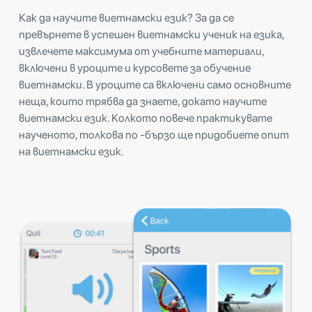
Как да научите виетнамски език? За да се
превърнете в успешен виетнамски ученик на езика,
извлечете максимума от учебните материали,
включени в уроците и курсовете за обучение
виетнамски. В уроците са включени само основните
неща, които трябва да знаете, докато научите
виетнамски език. Колкото повече практикувате
наученото, толкова по -бързо ще придобиете опит
на виетнамски език.