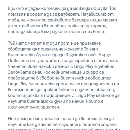
Езикът е задължителен, за да може да общува. Той
помага на хората да се разберат. Независимо от
това, на моменти езиковите бариери също могат
да се превърнат в основна грижа сред хората,
принадлежащи към различни части на света.
Тъй като четете този пост, ние приемаме
свободата да приемем, че желаете Tolearn
Виетнамски Думи и фрази възможно най -бързо.
Повечето от учащите са разочаровани и отегчени.
Ученето виетнамски речник с Lingo Play е забавно.
Започвате с най -основните неща и скоро се
превръщате в свободно виетнамски говорител.
Lingo Play виетнамски уроците са предназначени да
ви помогнат да практикувате различни области,
които изискват подобрение. С Lingo Play можете да
научите виетнамски думи по начин, който е
изключително приятен.
Ние намерихме уникален начин да ви помогнем да
научите как да четете, слушате и пишете страна