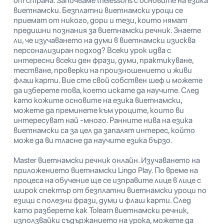
от страна. Започваме thelessons с основите на езика
виетнамски. Безплатни виетнамски уроци се
приемат от никого, дори и тези, които нямат
предишни познания за виетнамски речник. Знаете
ли, че изучаването на думи в виетнамски изисква
персонализиран подход? Всеки урок идва с
интересни всеки ден фрази, думи, практикуване,
тестване, проверки на произношението и живи
флаш карти. Вие сте свой собствен шеф и можете
да изберете това, което искате да научите. След
като кожите основите на езика виетнамски,
можете да преминете към уроците, които ви
интересуват най -много. Ранните нива на езика
виетнамски са за цел да запалят интерес, който
може да ви тласне да научите езика бързо.
Master виетнамски речник онлайн. Изучаването на
приложението виетнамски Lingo Play. По време на
процеса на обучение ще се изправите лице в лице с
широк спектър от безплатни виетнамски уроци по
езици с полезни фрази, думи и флаш карти. След
като разберете как Tolearn виетнамски речник,
използвайки съдържанието на урока, можете да