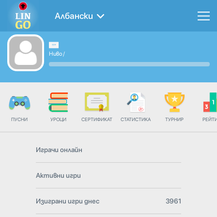
Албански
Ниво
/
ПУСНИ
УРОЦИ
СЕРТИФИКАТ
СТАТИСТИКА
ТУРНИР
РЕЙТ
Играчи онлайн
Активни игри
Изиграни игри днес
3961