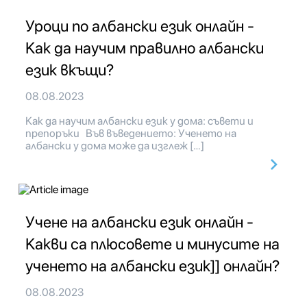
Уроци по албански език онлайн -
Как да научим правилно албански
език вкъщи?
08.08.2023
Как да научим албански език у дома: съвети и
препоръки Във въведението: Ученето на
албански у дома може да изглеж […]
Учене на албански език онлайн -
Какви са плюсовете и минусите на
ученето на албански език]] онлайн?
08.08.2023