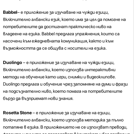
Babbel
– е приложение за изучаване на чужди езици,
включително албански език, което има за цел да помогне на
потребителите да достигнат практическо ниво на
владеене на езика. Babbel предлага упражнения, които са
насочени към ежедневната комуникация, както и към
възможността да се общува с носители на езика.
Duolingo
– е приложение за изучаване на чужди езици,
включително албански, което използва интерактивни
методи на обучение като игри, снимки и видеоклипове.
Duolingo предлага и обучение чрез запомняне на думи и фрази
на подсъзнателно ниво, което помага на потребителите
бързо да възприемат нови знания.
Rosetta Stone
– е приложение за изучаване на езици,
включително албански, което използва методика за пълно
потапяне в езика. В приложението не се използват преводи,