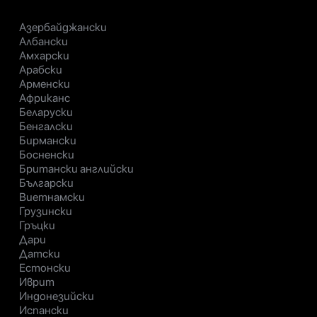
Азербайджански
Албански
Амхарски
Арабски
Арменски
Африканс
Беларуски
Бенгалски
Бирмански
Босненски
Британски английски
Български
Виетнамски
Грузински
Гръцки
Дари
Датски
Естонски
Иврит
Индонезийски
Испански