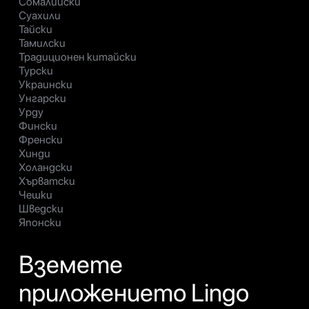
Сомалийски
Суахили
Тайски
Тамилски
Традиционен китайски
Турски
Украински
Унгарски
Урду
Фински
Френски
Хинди
Холандски
Хърватски
Чешки
Шведски
Японски
Вземете
приложението Lingo