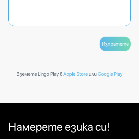
Вземете Lingo Play в
Apple Store
или
Google Play
Намерете езика си!