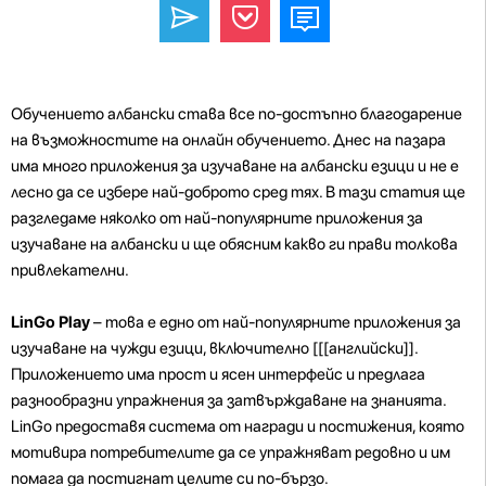
Обучението албански става все по-достъпно благодарение
на възможностите на онлайн обучението. Днес на пазара
има много приложения за изучаване на албански езици и не е
лесно да се избере най-доброто сред тях. В тази статия ще
разгледаме няколко от най-популярните приложения за
изучаване на албански и ще обясним какво ги прави толкова
привлекателни.
LinGo Play
– това е едно от най-популярните приложения за
изучаване на чужди езици, включително [[[английски]].
Приложението има прост и ясен интерфейс и предлага
разнообразни упражнения за затвърждаване на знанията.
LinGo предоставя система от награди и постижения, която
мотивира потребителите да се упражняват редовно и им
помага да постигнат целите си по-бързо.