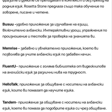
фразите и думите се преподават в контекст и без превод на
родния език. Rosetta Stone предлага също така обучение по
говорене, писане и четене.
Busuu -
удобно приложение за изучаване на езици,
включително албански. Интерактивни уроци, упражнения по
произношение и тестове за проверка на знанията ви.
Memrise
– забавно и увлекателно приложение, което ви
позволява да учите албански език по забавен начин.
FluentU
– приложение с голяма библиотека от видеоклипове
на английски език за различни нива на трудност.
HelloTalk
; приложение за общуване с носители на албански
език, които ви помагат да научите езика.
Tandem
- приложение за общуване с носители на албански
език, което ви помага да подобрите езика си чрез общуване.