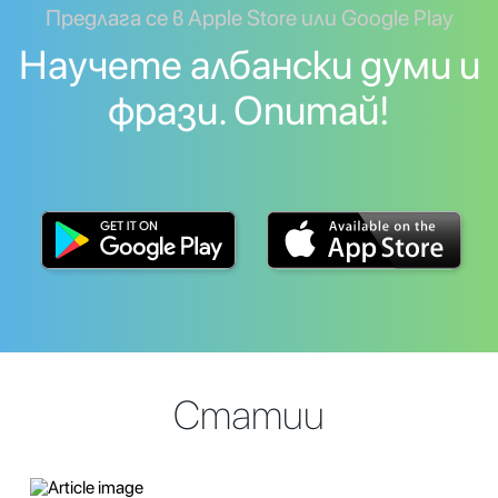
Предлага се в Apple Store или Google Play
Научете албански думи и
фрази. Опитай!
Статии