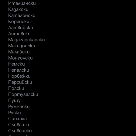
Италиански
Казахски
Каталонски
Корейски
Латвийски
Литовски
Мадагарскарски
Македонски
Малайски
Монголски
Немски
Непалски
Норвежки
Персийски
Полски
Португалски
Пущу
Румънски
Руски
Синхала
Словашки
Словенски