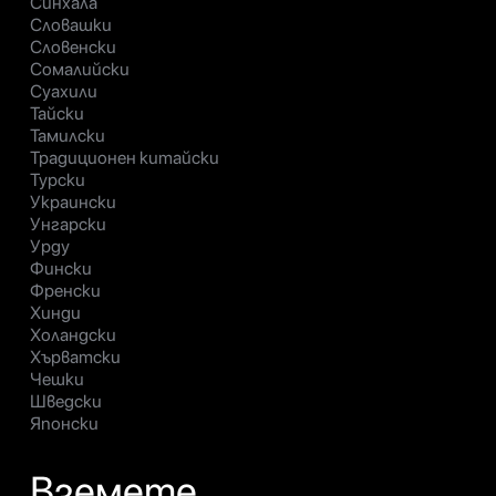
Синхала
Словашки
Словенски
Сомалийски
Суахили
Тайски
Тамилски
Традиционен китайски
Турски
Украински
Унгарски
Урду
Фински
Френски
Хинди
Холандски
Хърватски
Чешки
Шведски
Японски
Вземете