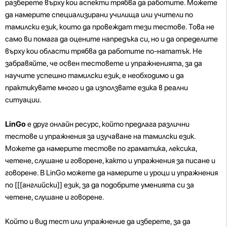
разберете върху кои аспекти трябва да работите. Можете
да намерите специализирани училища или учители по
тамилски език, които да провеждат тези тестове. Това не
само ви помага да оцените напредъка си, но и да определите
върху кои области трябва да работите по-нататък. Не
забравяйте, че освен тестовете и упражненията, за да
научите успешно тамилски език, е необходимо и да
практикувате много и да използвате езика в реални
ситуации.
LinGo
е друг онлайн ресурс, който предлага различни
тестове и упражнения за изучаване на тамилски език.
Можете да намерите тестове по граматика, лексика,
четене, слушане и говорене, както и упражнения за писане и
говорене. В LinGo можете да намерите и уроци и упражнения
по [[[английски]] език, за да подобрите уменията си за
четене, слушане и говорене.
Който и вид тест или упражнение да изберете, за да