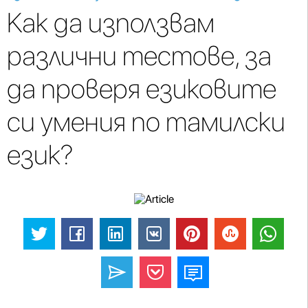
Как да използвам
различни тестове, за
да проверя езиковите
си умения по тамилски
език?