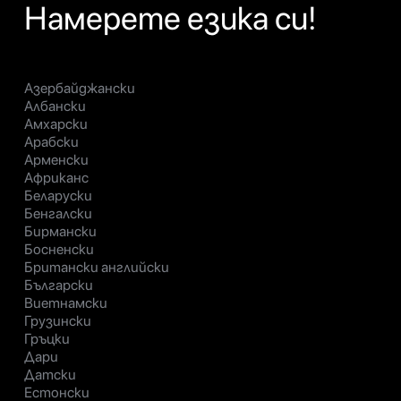
Намерете езика си!
Азербайджански
Албански
Амхарски
Арабски
Арменски
Африканс
Беларуски
Бенгалски
Бирмански
Босненски
Британски английски
Български
Виетнамски
Грузински
Гръцки
Дари
Датски
Естонски