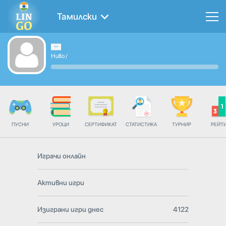
Тамилски
Ниво
/
ПУСНИ
УРОЦИ
СЕРТИФИКАТ
СТАТИСТИКА
ТУРНИР
РЕЙТ
Играчи онлайн
Активни игри
Изиграни игри днес
4122