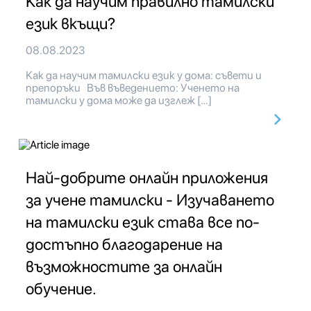
Как да научим правилно тамилски
език вкъщи?
08.08.2023
Как да научим тамилски език у дома: съвети и
препоръки Във въведението: Ученето на
тамилски у дома може да изглеж […]
Най-добрите онлайн приложения
за учене тамилски - Изучаването
на тамилски език става все по-
достъпно благодарение на
възможностите за онлайн
обучение.