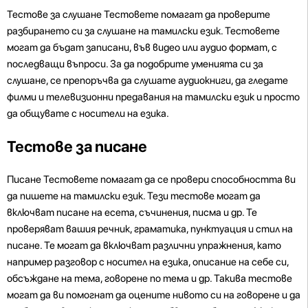
Тестове за слушане Тестовете помагат да проверите
разбирането си за слушане на тамилски език. Тестовете
могат да бъдат записани, във видео или аудио формат, с
последващи въпроси. За да подобрите уменията си за
слушане, се препоръчва да слушате аудиокниги, да гледате
филми и телевизионни предавания на тамилски език и просто
да общувате с носители на езика.
Тестове за писане
Писане Тестовете помагат да се провери способността ви
да пишете на тамилски език. Тези тестове могат да
включват писане на есета, съчинения, писма и др. Те
проверяват вашия речник, граматика, пунктуация и стил на
писане. Те могат да включват различни упражнения, като
например разговор с носител на езика, описание на себе си,
обсъждане на тема, говорене по тема и др. Такива тестове
могат да ви помогнат да оцените нивото си на говорене и да