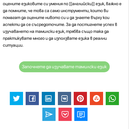
оцените езиковите си умения по [[английски]] език, важно е
да помните, че това са само инструменти, които ви
помагат да оцените нивото си и да знаете върху кои
аспекти да се съсредоточите. За да постигнете успех в
изучаването на тамилски език, трябва също така да
практикувате много и да използвате езика в реални
ситуации.
Започнете да изучавате тамилски език