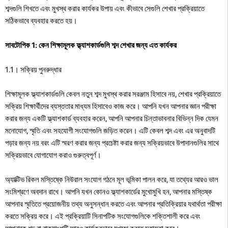
শব্দগুলি শিখতে এবং মুখস্থ করার কার্যকর উপায় এবং কীভাবে সেগুলি শেখার প্রক্রিয়াতে
সঠিকভাবে ব্যবহার করতে হয়।
সাবটোপিক 1: কেন শিক্ষামূলক ফ্ল্যাশকার্ডগুলি শব্দ শেখার জন্য এত কার্যকর
1.1। সক্রিয় পুনরুদ্ধার
শিক্ষামূলক ফ্ল্যাশকার্ডগুলি কেবল নতুন শব্দ মুখস্থ করার সরঞ্জাম হিসাবে নয়, শেখার প্রক্রিয়াতে
সক্রিয় শিক্ষার্থীদের ব্যস্ততার মাধ্যম হিসাবেও কাজ করে। আপনি যখন আপনার জ্ঞান পরীক্ষা
করার জন্য একটি ফ্ল্যাশকার্ড ব্যবহার করেন, আপনি আপনার চিন্তাভাবনার বিভিন্ন দিক যেমন
মনোযোগ, স্মৃতি এবং সহযোগী সংযোগগুলি জড়িত করেন। এটি কেবল শব্দ এবং এর অনুবাদটি
পড়ার জন্য নয় বরং এটি স্মরণ করার জন্য প্রচেষ্টা করার জন্য সক্রিয়ভাবে উপাদানগুলির সাথে
সক্রিয়ভাবে যোগাযোগ করাও গুরুত্বপূর্ণ।
অ্যাক্টিভ রিকল মস্তিষ্কে নিউরাল সংযোগ গঠনে মূল ভূমিকা পালন করে, যা তথ্যের আরও ভাল
সংমিশ্রণে অবদান রাখে। আপনি যখন কোনও ফ্ল্যাশকার্ডের মুখোমুখি হন, আপনার মস্তিষ্ক
আপনার স্মৃতিতে প্রয়োজনীয় তথ্য অনুসন্ধান করতে এবং আপনার প্রতিক্রিয়ার যথার্থতা পরীক্ষা
করতে সক্রিয় করে। এই প্রক্রিয়াটি সিনাপটিক সংযোগগুলিকে শক্তিশালী করে এবং