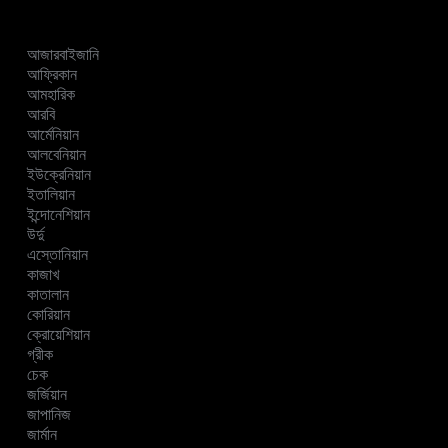
আজারবাইজানি
আফ্রিকান
আমহারিক
আরবি
আর্মেনিয়ান
আলবেনিয়ান
ইউক্রেনিয়ান
ইতালিয়ান
ইন্দোনেশিয়ান
উর্দু
এস্তোনিয়ান
কাজাখ
কাতালান
কোরিয়ান
ক্রোয়েশিয়ান
গ্রীক
চেক
জর্জিয়ান
জাপানিজ
জার্মান