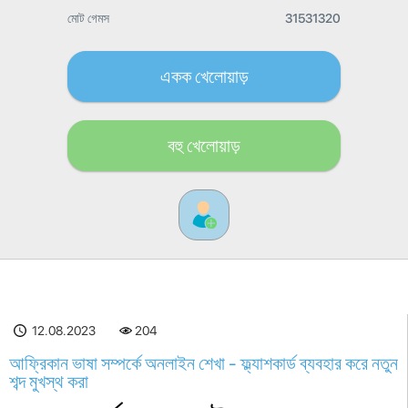
মোট গেমস
31531320
একক খেলোয়াড়
বহু খেলোয়াড়
12.08.2023
204
আফ্রিকান ভাষা সম্পর্কে অনলাইন শেখা - ফ্ল্যাশকার্ড ব্যবহার করে নতুন
শব্দ মুখস্থ করা