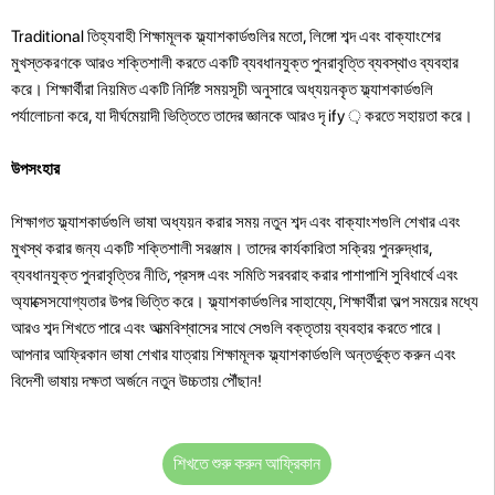
Traditional তিহ্যবাহী শিক্ষামূলক ফ্ল্যাশকার্ডগুলির মতো, লিঙ্গো শব্দ এবং বাক্যাংশের
মুখস্তকরণকে আরও শক্তিশালী করতে একটি ব্যবধানযুক্ত পুনরাবৃত্তি ব্যবস্থাও ব্যবহার
করে। শিক্ষার্থীরা নিয়মিত একটি নির্দিষ্ট সময়সূচী অনুসারে অধ্যয়নকৃত ফ্ল্যাশকার্ডগুলি
পর্যালোচনা করে, যা দীর্ঘমেয়াদী ভিত্তিতে তাদের জ্ঞানকে আরও দৃ ify ় করতে সহায়তা করে।
উপসংহার
শিক্ষাগত ফ্ল্যাশকার্ডগুলি ভাষা অধ্যয়ন করার সময় নতুন শব্দ এবং বাক্যাংশগুলি শেখার এবং
মুখস্থ করার জন্য একটি শক্তিশালী সরঞ্জাম। তাদের কার্যকারিতা সক্রিয় পুনরুদ্ধার,
ব্যবধানযুক্ত পুনরাবৃত্তির নীতি, প্রসঙ্গ এবং সমিতি সরবরাহ করার পাশাপাশি সুবিধার্থে এবং
অ্যাক্সেসযোগ্যতার উপর ভিত্তি করে। ফ্ল্যাশকার্ডগুলির সাহায্যে, শিক্ষার্থীরা অল্প সময়ের মধ্যে
আরও শব্দ শিখতে পারে এবং আত্মবিশ্বাসের সাথে সেগুলি বক্তৃতায় ব্যবহার করতে পারে।
আপনার আফ্রিকান ভাষা শেখার যাত্রায় শিক্ষামূলক ফ্ল্যাশকার্ডগুলি অন্তর্ভুক্ত করুন এবং
বিদেশী ভাষায় দক্ষতা অর্জনে নতুন উচ্চতায় পৌঁছান!
শিখতে শুরু করুন আফ্রিকান