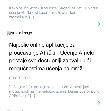
Kako naučiti Afrički Kod kuće: Savjeti i savjet u uvodu:
učenje Afrički kod kuće se može činiti kao
zastrašujući […]
Najbolje online aplikacije za
proučavanje Afrički - Učenje Afrički
postaje sve dostupniji zahvaljujući
mogućnostima učenja na mreži
09.08.2023
"Učenje Afrički postaje sve dostupniji zahvaljujući
mogućnostima internetskog učenja. Danas postoji puno
Afrički na trž […]