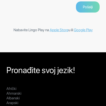
Nabavite Lingo Play na
Apple Store
u ili
Google Play
Pronađite svoj jezik!
Afrički
Ahmarski
Albanski
Arapski