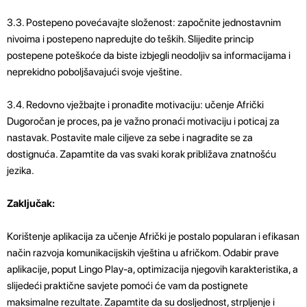
3.3. Postepeno povećavajte složenost: započnite jednostavnim
nivoima i postepeno napredujte do teških. Slijedite princip
postepene poteškoće da biste izbjegli neodoljiv sa informacijama i
neprekidno poboljšavajući svoje vještine.
3.4. Redovno vježbajte i pronađite motivaciju: učenje Afrički
Dugoročan je proces, pa je važno pronaći motivaciju i poticaj za
nastavak. Postavite male ciljeve za sebe i nagradite se za
dostignuća. Zapamtite da vas svaki korak približava znatnošću
jezika.
Zaključak:
Korištenje aplikacija za učenje Afrički je postalo popularan i efikasan
način razvoja komunikacijskih vještina u afričkom. Odabir prave
aplikacije, poput Lingo Play-a, optimizacija njegovih karakteristika, a
slijedeći praktične savjete pomoći će vam da postignete
maksimalne rezultate. Zapamtite da su dosljednost, strpljenje i