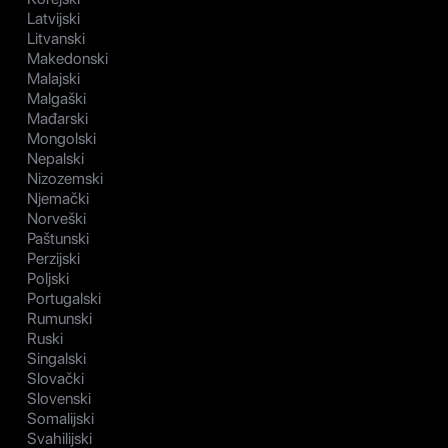
Latvijski
Litvanski
Makedonski
Malajski
Malgaški
Mađarski
Mongolski
Nepalski
Nizozemski
Njemački
Norveški
Paštunski
Perzijski
Poljski
Portugalski
Rumunski
Ruski
Singalski
Slovački
Slovenski
Somalijski
Svahilijski