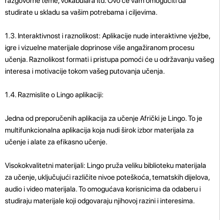
razgovorne teme, vokabulara itd. Ovo će vam omogućiti da
studirate u skladu sa vašim potrebama i ciljevima.
1.3. Interaktivnost i raznolikost: Aplikacije nude interaktivne vježbe,
igre i vizuelne materijale doprinose više angažiranom procesu
učenja. Raznolikost formati i pristupa pomoći će u održavanju vašeg
interesa i motivacije tokom vašeg putovanja učenja.
1.4. Razmislite o Lingo aplikaciji:
Jedna od preporučenih aplikacija za učenje Afrički je Lingo. To je
multifunkcionalna aplikacija koja nudi širok izbor materijala za
učenje i alate za efikasno učenje.
Visokokvalitetni materijali: Lingo pruža veliku biblioteku materijala
za učenje, uključujući različite nivoe poteškoća, tematskih dijelova,
audio i video materijala. To omogućava korisnicima da odaberu i
studiraju materijale koji odgovaraju njihovoj razini i interesima.