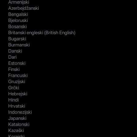
Armenijski
Azerbejdžanski
Bengalski
Bjeloruski
Bosanski
Britanski engleski (British English)
Bugarski
Burmanski
Danski
Dari
Estonski
Finski
Francuski
Gruzijski
Grčki
Hebrejski
Hindi
Hrvatski
Indonezijski
Japanski
Katalonski
Kazaški
Korejski