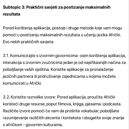
Subtopic 3: Praktični savjeti za postizanje maksimalnih
rezultata
Pored korištenja aplikacija, postoje i druge metode koje vam mogu
pomoći u postizanju maksimalnih rezultata u učenju jezika Afrički.
Evo nekih praktičnih savjeta:
3.1. Komunicirajte s izvornim govornicima: osim korištenja aplikacija,
interakcija s izvornim zvučnicima jedan je od najefikasnijih načina za
poboljšanje vaših vještina. Koristite aplikacije za pronalaženje
jezičnih partnera ili pridruživanje zajednicama u kojima možete
komunicirati u Afrički.
3.2. Koristite raznolike izvore: Pored aplikacija, proučite Afrički
koristeći druge resurse, poput filmova, knjiga, pjesama i podcasta.
Različite izvore pomoći će vam da proširite vokabular, poboljšate
razumijevanje različitih akcenta i konteksta i obogatite svoje znanje
o afričkom - govornim kulturama.