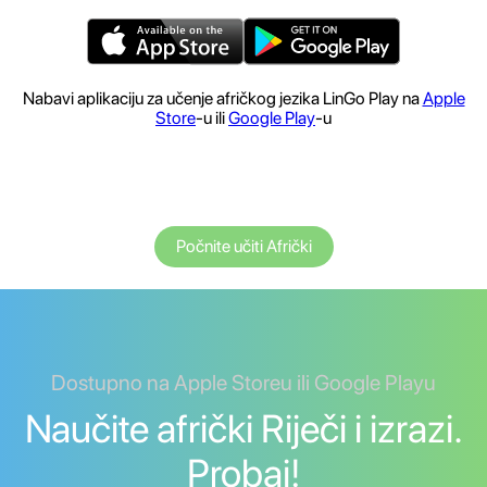
Nabavi aplikaciju za učenje afričkog jezika LinGo Play na
Apple
Store
-u ili
Google Play
-u
Počnite učiti Afrički
Dostupno na Apple Storeu ili Google Playu
Naučite afrički Riječi i izrazi.
Probaj!