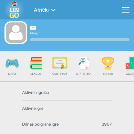
Afrički
Nivo
/
IGRAJ
LEKCIJE
CERTIFIKAT
STATISTIKA
TURNIR
OCJE
Aktivnih igrača
Aktivne igre
Danas odigrane igre
3907