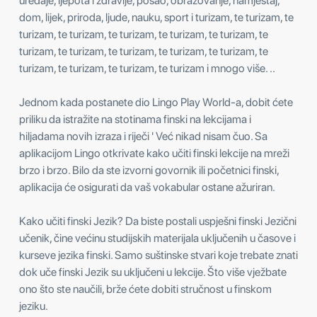
uređaje, ljepota i zdravlje, posao, obrazovanje, namještaj,
dom, lijek, priroda, ljude, nauku, sport i turizam, te turizam, te
turizam, te turizam, te turizam, te turizam, te turizam, te
turizam, te turizam, te turizam, te turizam, te turizam, te
turizam, te turizam, te turizam, te turizam i mnogo više. ..
Jednom kada postanete dio Lingo Play World-a, dobit ćete
priliku da istražite na stotinama finski na lekcijama i
hiljadama novih izraza i riječi ' Već nikad nisam čuo. Sa
aplikacijom Lingo otkrivate kako učiti finski lekcije na mreži
brzo i brzo. Bilo da ste izvorni govornik ili početnici finski,
aplikacija će osigurati da vaš vokabular ostane ažuriran.
Kako učiti finski Jezik? Da biste postali uspješni finski Jezični
učenik, čine većinu studijskih materijala uključenih u časove i
kurseve jezika finski. Samo suštinske stvari koje trebate znati
dok uče finski Jezik su uključeni u lekcije. Što više vježbate
ono što ste naučili, brže ćete dobiti stručnost u finskom
jeziku.