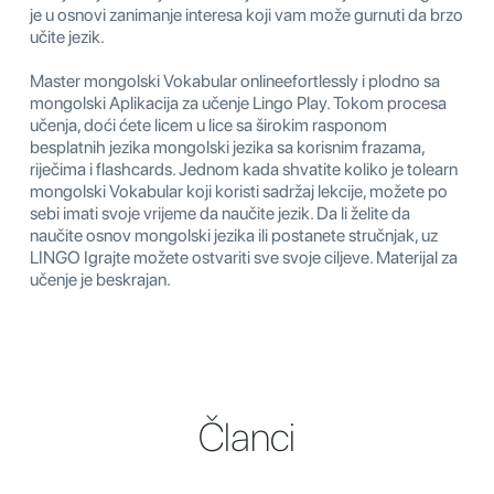
je u osnovi zanimanje interesa koji vam može gurnuti da brzo
učite jezik.
Master mongolski Vokabular onlineefortlessly i plodno sa
mongolski Aplikacija za učenje Lingo Play. Tokom procesa
učenja, doći ćete licem u lice sa širokim rasponom
besplatnih jezika mongolski jezika sa korisnim frazama,
riječima i flashcards. Jednom kada shvatite koliko je tolearn
mongolski Vokabular koji koristi sadržaj lekcije, možete po
sebi imati svoje vrijeme da naučite jezik. Da li želite da
naučite osnov mongolski jezika ili postanete stručnjak, uz
LINGO Igrajte možete ostvariti sve svoje ciljeve. Materijal za
učenje je beskrajan.
Članci