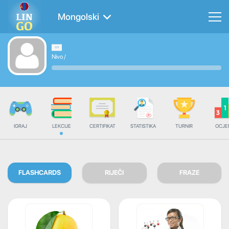
Mongolski
Nivo
/
IGRAJ
LEKCIJE
CERTIFIKAT
STATISTIKA
TURNIR
OCJE
FLASHCARDS
RIJEČI
FRAZE