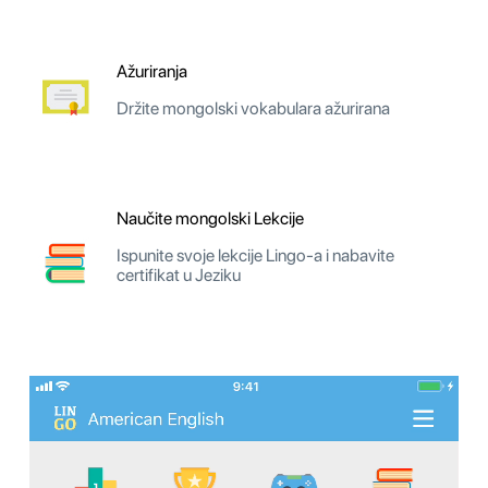
Ažuriranja
Držite mongolski vokabulara ažurirana
Naučite mongolski Lekcije
Ispunite svoje lekcije Lingo-a i nabavite
certifikat u Jeziku