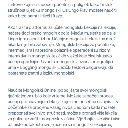
i trikove koje su započeli početnici i poligloti kako bi stekli
stručnost u jeziku mongolski. Uz Lingo Play, možete naučiti
kako brzo pamtiti riječi i fraze.
Ako tražite platformu za učite mongolski Lekcije na lekcije,
nećete doći preko mnogih opcija. Međutim, sjetite se da je
Lingo igra najbolji izbor. Učenje mongolski Lekcije na mreži
nikada nije bilo zabavnije. Mongolski Lekcije za početnike,
intermedijara i napredne polaznike opterećeni su nizom
interaktivnih mongolski jezičkih vježbi koje čine iskustvo
učenja ugodnijim. Uvod u mongolski Jezična ortografija i
uma - Boggling mongolski Jezički testovi osiguravaju da
postanete znatni u jeziku mongolski
Naučite Mongolski Online i poboljšajte svoj mongolski
rječnik jedva u bilo koje vrijeme. Možete započeti proces
učenja proučavanjem lekcija koje smo posebno dizajnirali za
početnike za procjenu vašeg nivoa. Jednom kada možete
prepoznati svoj nivo stručnosti, možete pronaći više lekcija
za poliranje vaših mongolski vještina. Vježbajte sve više i više
da biste potaknete svoje učenje sa mongolski lekcijama,