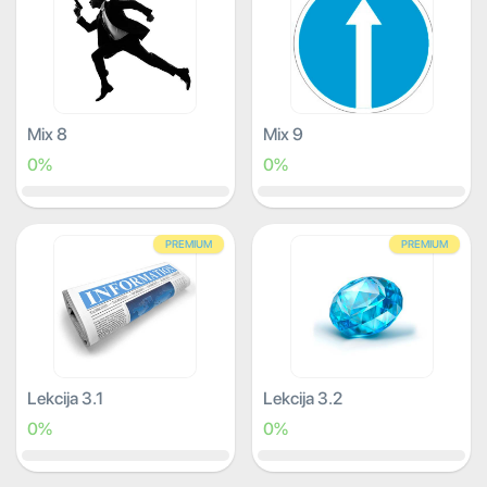
Mix 8
Mix 9
0%
0%
PREMIUM
PREMIUM
Lekcija 3.1
Lekcija 3.2
0%
0%