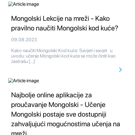
Mongolski Lekcije na mreži - Kako
pravilno naučiti Mongolski kod kuće?
09.08.2023
Kako naučiti Mongolski Kod kuće: Savjeti i savjet u
uvodu: učenje Mongolski kod kuće se može činiti kao
zastrašu […]
Najbolje online aplikacije za
proučavanje Mongolski - Učenje
Mongolski postaje sve dostupniji
zahvaljujući mogućnostima učenja na
mreži