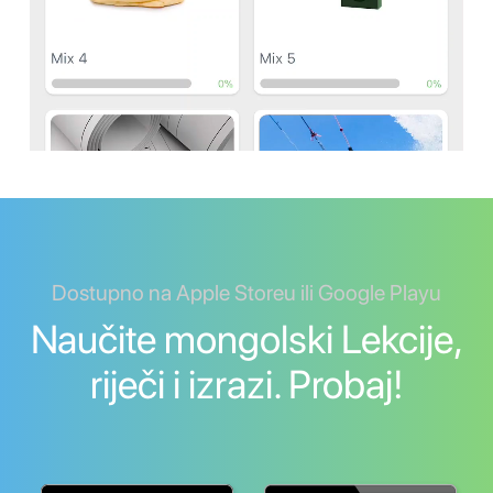
Dostupno na Apple Storeu ili Google Playu
Naučite mongolski Lekcije,
riječi i izrazi. Probaj!