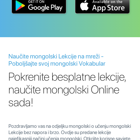
Naučite mongolski Lekcije na mreži -
Poboljšajte svoj mongolski Vokabular
Pokrenite besplatne lekcije,
naučite mongolski Online
sada!
Pozdravljamo vas na odjeljku mongolski o učenju mongolski
Lekcije bez napora i brzo. Ovdje su predane lekcije
najefikasniji načini učenja mongolski. Otkrijte korisne savjete