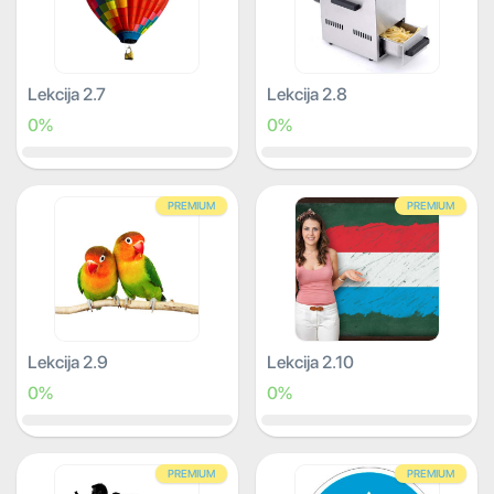
Lekcija 2.7
Lekcija 2.8
0%
0%
PREMIUM
PREMIUM
Lekcija 2.9
Lekcija 2.10
0%
0%
PREMIUM
PREMIUM