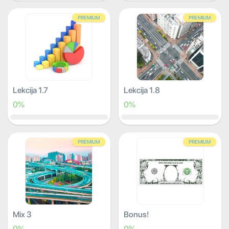
PREMIUM
PREMIUM
Lekcija 1.7
Lekcija 1.8
0%
0%
PREMIUM
PREMIUM
Mix 3
Bonus!
0%
0%