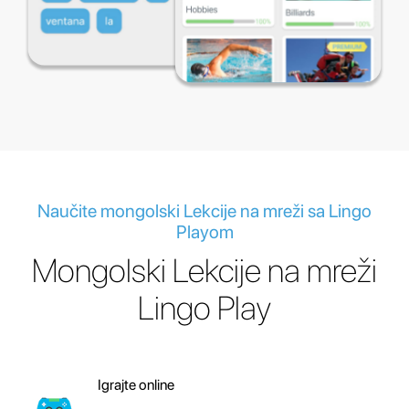
Naučite mongolski Lekcije na mreži sa Lingo
Playom
Mongolski Lekcije na mreži
Lingo Play
Igrajte online