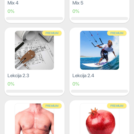
Mix 4
Mix 5
0%
0%
PREMIUM
PREMIUM
Lekcija 2.3
Lekcija 2.4
0%
0%
PREMIUM
PREMIUM