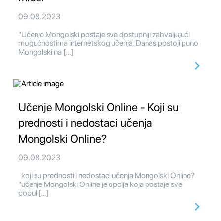
09.08.2023
"Učenje Mongolski postaje sve dostupniji zahvaljujući
mogućnostima internetskog učenja. Danas postoji puno
Mongolski na […]
Učenje Mongolski Online - Koji su
prednosti i nedostaci učenja
Mongolski Online?
09.08.2023
koji su prednosti i nedostaci učenja Mongolski Online?
"učenje Mongolski Online je opcija koja postaje sve
popul […]