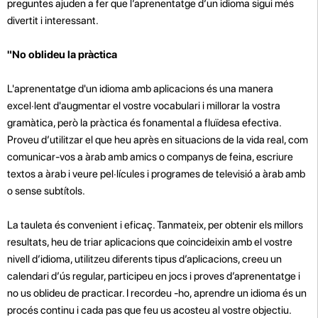
preguntes ajuden a fer que l’aprenentatge d’un idioma sigui més
divertit i interessant.
"No oblideu la pràctica
L'aprenentatge d'un idioma amb aplicacions és una manera
excel·lent d'augmentar el vostre vocabulari i millorar la vostra
gramàtica, però la pràctica és fonamental a fluïdesa efectiva.
Proveu d’utilitzar el que heu après en situacions de la vida real, com
comunicar-vos a àrab amb amics o companys de feina, escriure
textos a àrab i veure pel·lícules i programes de televisió a àrab amb
o sense subtítols.
La tauleta és convenient i eficaç. Tanmateix, per obtenir els millors
resultats, heu de triar aplicacions que coincideixin amb el vostre
nivell d’idioma, utilitzeu diferents tipus d’aplicacions, creeu un
calendari d’ús regular, participeu en jocs i proves d’aprenentatge i
no us oblideu de practicar. I recordeu -ho, aprendre un idioma és un
procés continu i cada pas que feu us acosteu al vostre objectiu.