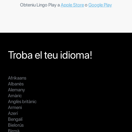
Obteniu Lingo Play a
Apple Store
o
Google Play
Troba el teu idioma!
Afrikaans
Albanès
Alemany
Amàric
Anglès britànic
Armeni
Azerí
Bengalí
Bielorús
Birmà