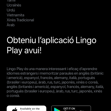
Tàmil
Ucraïnès
Urdú
Vietnamita
Xinès Tradicional
Àrab
Obteniu l’aplicació Lingo
Play avui!
Lingo Play és una manera interessant i eficaç d'aprendre
idiomes estrangers i memoritzar paraules en anglès (britànic
i americà), espanyol, francès, alemany, italià, portuguès
(brasiler i europeu), àrab, rus, turc, japonès, xinès o coreà,
anglès (britanès i americà), espanyol, francès, alemany, italià,
portuguès (brasiler i europeu), àrab, rus, turc, japonès, xinès
o coreà.