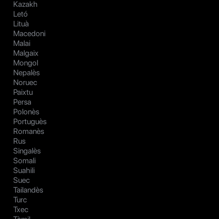
Kazakh
Letó
Lituà
Macedoni
Malai
Malgaix
Mongol
Nepalès
Noruec
Paixtu
Persa
Polonès
Portuguès
Romanès
Rus
Singalès
Somali
Suahili
Suec
Tailandès
Turc
Txec