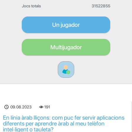
Jocs totals
31522855
Un jugador
Multijugador
09.08.2023
191
En línia àrab lliçons: com puc fer servir aplicacions
diferents per aprendre àrab al meu telèfon
intel·ligent o tauleta?