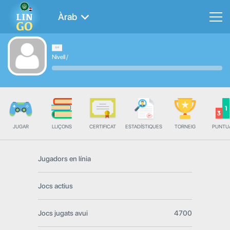
Àrab
Nivell
/
JUGAR
LLIÇONS
CERTIFICAT
ESTADÍSTIQUES
TORNEIG
PUNTU
Jugadors en línia
Jocs actius
Jocs jugats avui
4700