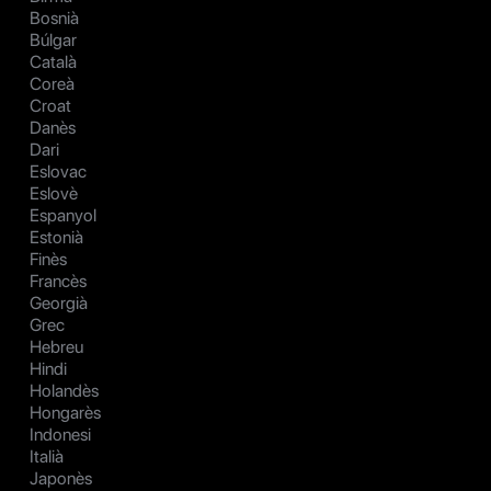
Bosnià
Búlgar
Català
Coreà
Croat
Danès
Dari
Eslovac
Eslovè
Espanyol
Estonià
Finès
Francès
Georgià
Grec
Hebreu
Hindi
Holandès
Hongarès
Indonesi
Italià
Japonès