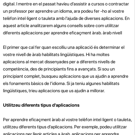
digital. I mentre en el passat havíeu d’assistir a cursos o contractar
un professor per aprendre un idioma, ara podeu fer -ho al vostre
telèfon intel·ligent o tauleta amb l’ajuda de diverses aplicacions. En
aquest article analitzarem alguns consells sobre com utilitzar
diferents aplicacions per aprendre eficaçment àrab. àrab nivell
El primer que cal fer quan escolliu una aplicació és determinar el
vostre nivell de àrab habilitats lingüístiques. Hi ha moltes
aplicacions al mercat dissenyades per a diferents nivells de
competència, des de principiants fins a avançats. Si sou un
principiant complet, busqueu aplicacions que us ajudin a aprendre
els fonaments bàsics de l’idioma. Si ja teniu algunes habilitats
lingüístiques, trieu aplicacions que us ajudin a millorar.
Utilitzeu diferents tipus d'aplicacions
Per aprendre eficaçment àrab al vostre telèfon intel·ligent o tauleta,
utilitzeu diferents tipus d'aplicacions. Per exemple, podeu utilitzar
aplicacions per llegir articles a àrab, aplicacions per aprendre