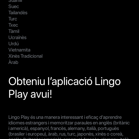
Suahili
Suec
Tailandès
Turc
Txec
Tàmil
Ucraïnès
Urdú
Vietnamita
Xinès Tradicional
Àrab
Obteniu l’aplicació Lingo
Play avui!
Lingo Play és una manera interessant i eficaç d'aprendre
idiomes estrangers i memoritzar paraules en anglès (britànic
i americà), espanyol, francès, alemany, italià, portuguès
(brasiler i europeu), àrab, rus, turc, japonès, xinès o coreà,