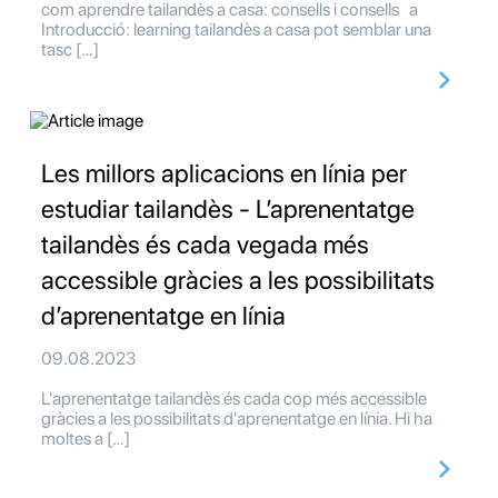
com aprendre tailandès a casa: consells i consells a
Introducció: learning tailandès a casa pot semblar una
tasc […]
Les millors aplicacions en línia per
estudiar tailandès - L’aprenentatge
tailandès és cada vegada més
accessible gràcies a les possibilitats
d’aprenentatge en línia
09.08.2023
L'aprenentatge tailandès és cada cop més accessible
gràcies a les possibilitats d'aprenentatge en línia. Hi ha
moltes a […]