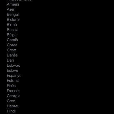
Armeni
Azerí
Bengalí
Bielorús
Birmà
Bosnià
Búlgar
Català
Coreà
Croat
Danès
Dari
Eslovac
Eslovè
Espanyol
Estonià
Finès
Francès
Georgià
Grec
Hebreu
Hindi