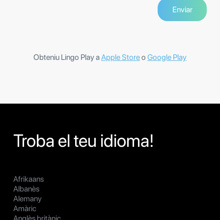
Obteniu Lingo Play a
Apple Store
o
Google Play
Troba el teu idioma!
Afrikaans
Albanès
Alemany
Amàric
Anglès britànic