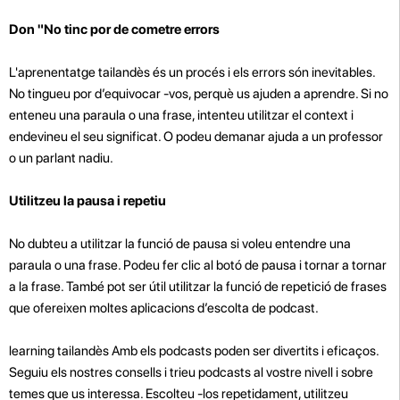
Don "No tinc por de cometre errors
L'aprenentatge tailandès és un procés i els errors són inevitables.
No tingueu por d’equivocar -vos, perquè us ajuden a aprendre. Si no
enteneu una paraula o una frase, intenteu utilitzar el context i
endevineu el seu significat. O podeu demanar ajuda a un professor
o un parlant nadiu.
Utilitzeu la pausa i repetiu
No dubteu a utilitzar la funció de pausa si voleu entendre una
paraula o una frase. Podeu fer clic al botó de pausa i tornar a tornar
a la frase. També pot ser útil utilitzar la funció de repetició de frases
que ofereixen moltes aplicacions d’escolta de podcast.
learning tailandès Amb els podcasts poden ser divertits i eficaços.
Seguiu els nostres consells i trieu podcasts al vostre nivell i sobre
temes que us interessa. Escolteu -los repetidament, utilitzeu