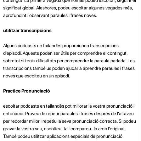
contingut. La primera vegada que només podeu escoltar, seguint el
significat global. Aleshores, podeu escoltar algunes vegades més,
aprofundint i observant paraules i frases noves.
utilitzar transcripcions
Alguns podcasts en tailandès proporcionen transcripcions
d'episodi. Aquests poden ser útils per comprendre el contingut,
sobretot si teniu dificultats per comprendre la paraula parlada. Les
transcripcions també us poden ajudar a aprendre paraules i frases
noves que escolteu en un episodi.
Practice Pronunciació
escoltar podcasts en tailandès pot millorar la vostra pronunciació i
entonació. Proveu de repetir paraules i frases després de l'altaveu
per recordar millor
i repetiu la seva pronunciació correcta. Si podeu
gravar la vostra veu, escolteu -la i compareu -la amb l'original.
També podeu utilitzar aplicacions especials de pronunciació.