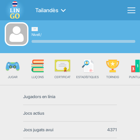
Tailandès
Nivell
/
JUGAR
LLIÇONS
CERTIFICAT
ESTADÍSTIQUES
TORNEIG
PUNTU
Jugadors en línia
Jocs actius
Jocs jugats avui
4371