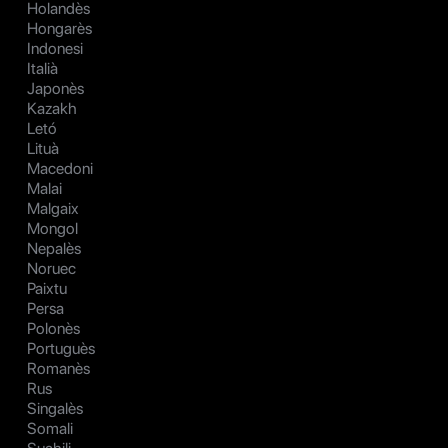
Holandès
Hongarès
Indonesi
Italià
Japonès
Kazakh
Letó
Lituà
Macedoni
Malai
Malgaix
Mongol
Nepalès
Noruec
Paixtu
Persa
Polonès
Portuguès
Romanès
Rus
Singalès
Somali