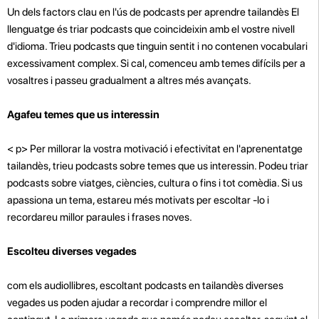
Un dels factors clau en l'ús de podcasts per aprendre tailandès El
llenguatge és triar podcasts que coincideixin amb el vostre nivell
d'idioma. Trieu podcasts que tinguin sentit i no contenen vocabulari
excessivament complex. Si cal, comenceu amb temes difícils per a
vosaltres i passeu gradualment a altres més avançats.
Agafeu temes que us interessin
< p>
Per millorar la vostra motivació i efectivitat en l'aprenentatge
tailandès, trieu podcasts sobre temes que us interessin. Podeu triar
podcasts sobre viatges, ciències, cultura o fins i tot comèdia. Si us
apassiona un tema, estareu més motivats per escoltar -lo i
recordareu millor paraules i frases noves.
Escolteu diverses vegades
com els audiollibres, escoltant podcasts en tailandès diverses
vegades us poden ajudar a recordar i comprendre millor el