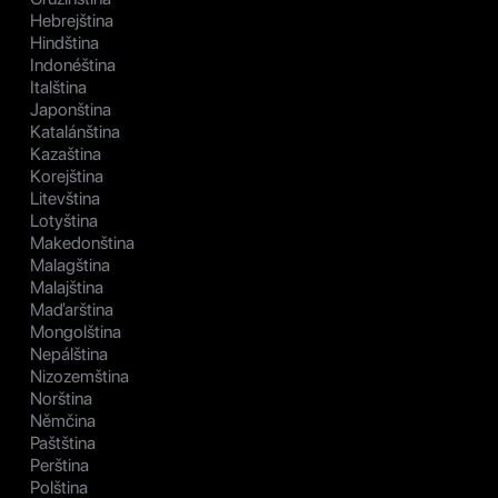
Hebrejština
Hindština
Indonéština
Italština
Japonština
Katalánština
Kazaština
Korejština
Litevština
Lotyština
Makedonština
Malagština
Malajština
Maďarština
Mongolština
Nepálština
Nizozemština
Norština
Němčina
Paštština
Perština
Polština