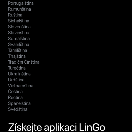
Portugalština
Rumunština
Ruština
Sinhálština
Slovenština
Slovinština
Somálština
Svahilština
Tamilština
Thajština
Tradiční Čínština
Turečtina
Ukrajinština
Urdština
Vietnamština
Čeština
Řečtina
Španělština
Švédština
Získejte aplikaci LinGo