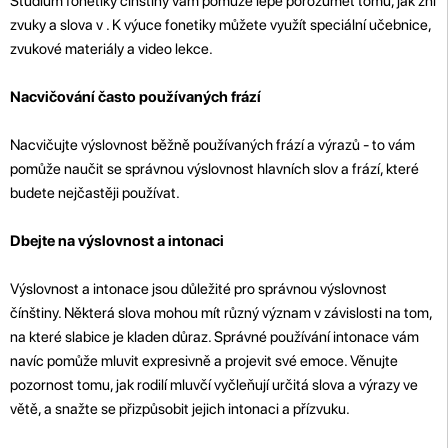
Studium fonetiky čínštiny vám pomůže lépe porozumět tomu, jak zní
zvuky a slova v . K výuce fonetiky můžete využít speciální učebnice,
zvukové materiály a video lekce.
Nacvičování často používaných frází
Nacvičujte výslovnost běžně používaných frází a výrazů - to vám
pomůže naučit se správnou výslovnost hlavních slov a frází, které
budete nejčastěji používat.
Dbejte na výslovnost a intonaci
Výslovnost a intonace jsou důležité pro správnou výslovnost
čínštiny. Některá slova mohou mít různý význam v závislosti na tom,
na které slabice je kladen důraz. Správné používání intonace vám
navíc pomůže mluvit expresivně a projevit své emoce. Věnujte
pozornost tomu, jak rodilí mluvčí vyčleňují určitá slova a výrazy ve
větě, a snažte se přizpůsobit jejich intonaci a přízvuku.