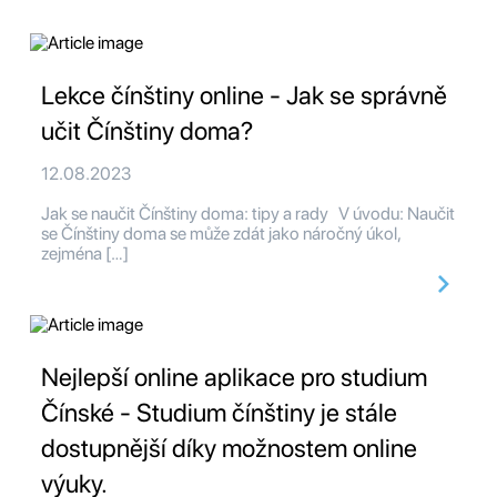
Lekce čínštiny online - Jak se správně
učit Čínštiny doma?
12.08.2023
Jak se naučit Čínštiny doma: tipy a rady V úvodu: Naučit
se Čínštiny doma se může zdát jako náročný úkol,
zejména […]
Nejlepší online aplikace pro studium
Čínské - Studium čínštiny je stále
dostupnější díky možnostem online
výuky.