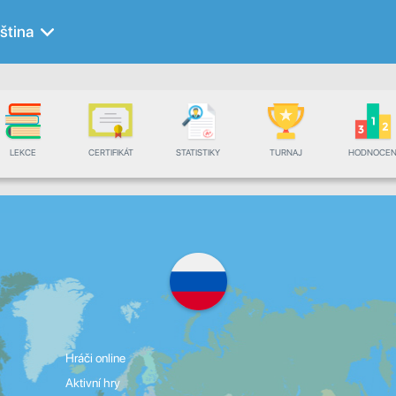
ština
LEKCE
CERTIFIKÁT
STATISTIKY
TURNAJ
HODNOCEN
Hráči online
Aktivní hry