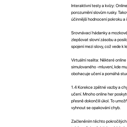
Interaktivní testy a kvízy: Onli
porozumění slovům rusky. Tako
účinnější hodnocení pokroku a id
Srovnávací hádanky a mozkové 
zlepšovat slovní zásobu a posilo
spojení mezi slovy, což vede k l
Virtuální realita: Některé online
simulovaného -mluvení, kde musí
obohacuje učení a pomáhá studen
1.4 Korekce zpětné vazby a chy
učení. Mnoho online her posky
přesně dokončili úkol. To umož
vyhnout se opakování chyb.
Začleněním těchto pokročilých 