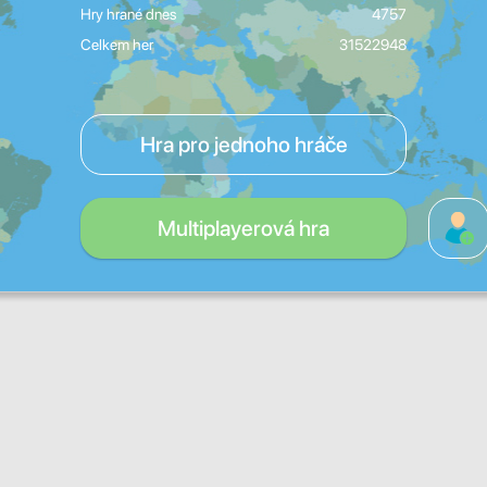
Hry hrané dnes
4757
Celkem her
31522948
Hra pro jednoho hráče
Multiplayerová hra