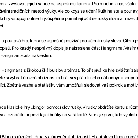
emí a zvyšovat jejich šance na úspěšnou kariéru. Pro mnoho z nás však 
žívání tradičních metod výuky. Ale co když se učení Ruština stala pou
o hry vstupují online hry, úspěšně pomáhají učit se rusky slova a fráze, 
ní.
 poutavá hra, která se úspěšně používá pro učení rusky slova. Cílem j
dopisů. Pro každý nesprávný dopis je nakreslena část Hangmana. Vaším 
e Hangman zcela nakreslen.
i Hangmana s širokou škálou slov a témat. To přispívá ke hře zvláštní z
ete si vybrat úroveň obtížnosti a hrát si s přáteli nebo náhodnými soupeř
ující. Zpětná vazba a statistiky vám umožňují sledovat váš pokrok a moti
ce klasické hry „bingo“ pomocí slov rusky. V rusky obdržíte kartu s růz
a a označíte odpovídající buňky na vaší kartě. Vítěz je první, kdo vyplnil 
 Bingo s různými tématy a úrovněmi obtížnosti. Hraní slovo bingo pomáh