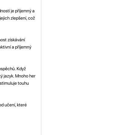
ostí je příjemný a
ejich zlepšení, což
ost získávání
ktivní a příjemný
úspěchů. Když
ský jazyk. Mnoho her
stimuluje touhu
od učení, které