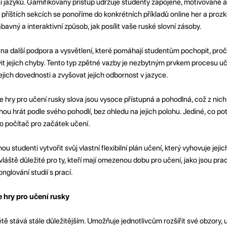
ání jazyků. Gamifikovaný přístup udržuje studenty zapojené, motivované 
V příštích sekcích se ponoříme do konkrétních příkladů online her a pr
ábavný a interaktivní způsob, jak posílit vaše ruské slovní zásoby.
a další podpora a vysvětlení, které pomáhají studentům pochopit, proč 
it jejich chyby. Tento typ zpětné vazby je nezbytným prvkem procesu uč
ich dovednosti a zvyšovat jejich odbornost v jazyce.
e hry pro učení rusky slova jsou vysoce přístupná a pohodlná, což z nich 
ou hrát podle svého pohodlí, bez ohledu na jejich polohu. Jediné, co potř
bo počítač pro začátek učení.
 studenti vytvořit svůj vlastní flexibilní plán učení, který vyhovuje jejic
láště důležité pro ty, kteří mají omezenou dobu pro učení, jako jsou pra
nglování studií s prací.
 hry pro učení rusky
ě stává stále důležitějším. Umožňuje jednotlivcům rozšířit své obzory, 