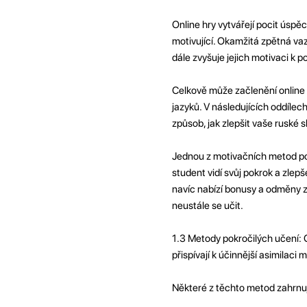
Online hry vytvářejí pocit úsp
motivující. Okamžitá zpětná vaz
dále zvyšuje jejich motivaci k p
Celkově může začlenění online 
jazyků. V následujících oddílech
způsob, jak zlepšit vaše ruské s
Jednou z motivačních metod po
student vidí svůj pokrok a zlepš
navíc nabízí bonusy a odměny z
neustále se učit.
1.3 Metody pokročilých učení: O
přispívají k účinnější asimilaci m
Některé z těchto metod zahrnuj