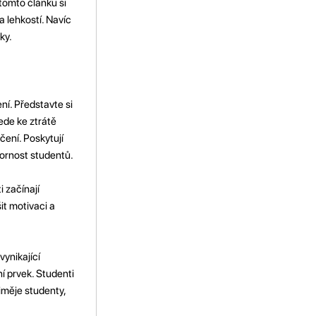
 tomto článku si
 lehkostí. Navíc
ky.
ní. Představte si
ede ke ztrátě
ení. Poskytují
zornost studentů.
i začínají
t motivaci a
vynikající
ní prvek. Studenti
iměje studenty,