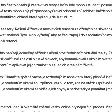
ne hry často obsahují interaktivní testy a kvízy, kde mohou studenti posoud
vé testy mohou být přizpůsobeny úrovni odborné způsobilosti každého 
entifikaci oblastí, které vyžadují další studium.
teasery: Řešení křížovek a mozkových teaserů založených na slovech
vat znalosti. Tyto úkoly vyžadují, aby se žáci zapojili do asociativního my
epší retenci.
 hry nabízejí jedinečný zážitek z učení prostřednictvím virtuální reality. Ž
 využít své znalosti o ruské slovech, aby komunikovali s okolním světe
tům aplikovat jejich znalosti v situacích v reálném životě.
b: Okamžitá zpětná vazba je rozhodujícím aspektem, který přispívá k e
tuje studentům okamžitou zpětnou vazbu o tom, zda na otázku správně
ňuje studentům okamžitě vidět jejich chyby a nedostatky a pomáhat jim
metod učení a okamžité zpětné vazby, online hry nejen činí proces učen