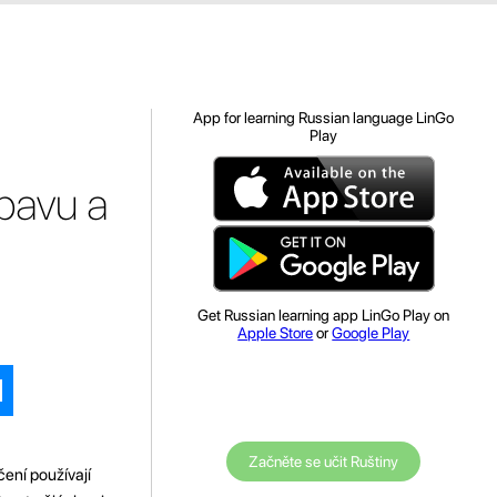
App for learning Russian language LinGo
Play
bavu a
Get Russian learning app LinGo Play on
Apple Store
or
Google Play
Začněte se učit Ruštiny
ení používají