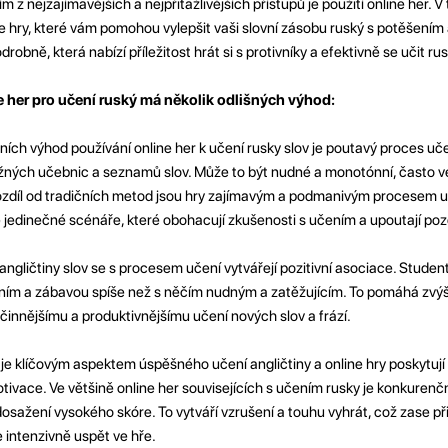
m z nejzajímavějších a nejpřitažlivějších přístupů je použití online her. V
hry, které vám pomohou vylepšit vaši slovní zásobu ruský s potěšením a
bně, která nabízí příležitost hrát si s protivníky a efektivně se učit rus
 her pro učení ruský má několik odlišných výhod:
ních výhod používání online her k učení rusky slov je poutavý proces uče
žných učebnic a seznamů slov. Může to být nudné a monotónní, často v
ozdíl od tradičních metod jsou hry zajímavým a podmanivým procesem uč
é jedinečné scénáře, které obohacují zkušenosti s učením a upoutají po
 angličtiny slov se s procesem učení vytvářejí pozitivní asociace. Student
ním a zábavou spíše než s něčím nudným a zatěžujícím. To pomáhá zvýši
účinnějšímu a produktivnějšímu učení nových slov a frází.
je klíčovým aspektem úspěšného učení angličtiny a online hry poskytují 
motivace. Ve většině online her souvisejících s učením rusky je konkurenč
 dosažení vysokého skóre. To vytváří vzrušení a touhu vyhrát, což zase př
e intenzivně uspět ve hře.