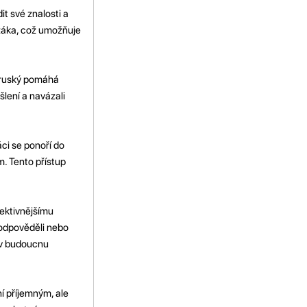
it své znalosti a
žáka, což umožňuje
 ruský pomáhá
šlení a navázali
áci se ponoří do
m. Tento přístup
fektivnějšímu
 odpověděli nebo
 v budoucnu
í příjemným, ale