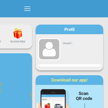
Profil
Í
30 DAYS FREE
Úroveň
|
Pokrok
Po
Út
St
Čt