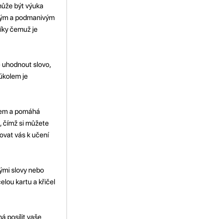
může být výuka
tavým a podmanivým
díky čemuž je
e uhodnout slovo,
úkolem je
ájem a pomáhá
i, čímž si můžete
vovat vás k učení
nými slovy nebo
celou kartu a křičel
á posílit vaše