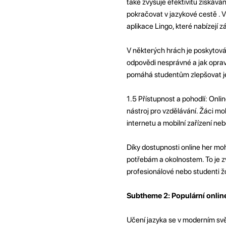
také zvyšuje efektivitu získáv
pokračovat v jazykové cestě . 
aplikace Lingo, které nabízejí z
V některých hrách je poskytován
odpovědi nesprávné a jak oprav
pomáhá studentům zlepšovat jej
1.5 Přístupnost a pohodlí: Onlin
nástroj pro vzdělávání. Žáci moh
internetu a mobilní zařízení ne
Díky dostupnosti online her mohou
potřebám a okolnostem. To je zv
profesionálové nebo studenti žo
Subtheme 2: Populární online
Učení jazyka se v moderním svět