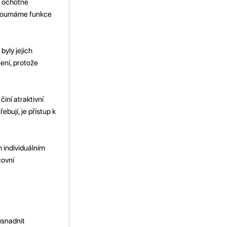
a ochotné
ozkoumáme funkce
byly jejich
ení, protože
činí atraktivní
ebují, je přístup k
h individuálním
covní
usnadnit