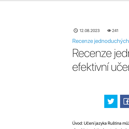
12.08.2023
241
Recenze jednoduchých on
Recenze jed
efektivní uče
Úvod: Učení jazyka Ruština můž