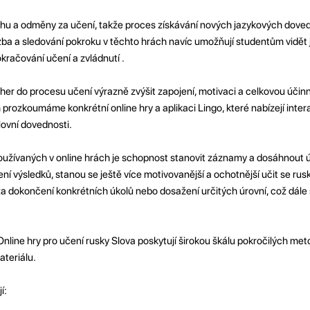
ěchu a odměny za učení, takže proces získávání nových jazykových dovedn
ba a sledování pokroku v těchto hrách navíc umožňují studentům vidět j
okračování učení a zvládnutí .
her do procesu učení výrazně zvýšit zapojení, motivaci a celkovou účinn
 prozkoumáme konkrétní online hry a aplikaci Lingo, které nabízejí intera
lovní dovednosti.
užívaných v online hrách je schopnost stanovit záznamy a dosáhnout 
ení výsledků, stanou se ještě více motivovanější a ochotnější učit se ru
a dokončení konkrétních úkolů nebo dosažení určitých úrovní, což dále 
nline hry pro učení rusky Slova poskytují širokou škálu pokročilých met
ateriálu.
í: