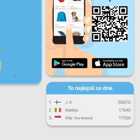
Pá
So
Ne
Denní pokrok
Měsíční pokrok
Certifikát
Celkový postup
To nejlepší ze dne
1.
J. K
65870
2.
Matteo
17640
3.
Маг Ангелика
17550