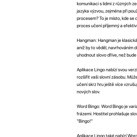
komunikaci s lidmi z různých z
jazyka výzvou, zejména při pou
procesem? To je místo, kde se d
proces učení příjemný a efektiv
Hangman: Hangman je klasická a
aniž by to věděl, navrhováním 
uhodnout slovo dříve, než bud
Aplikace Lingo nabízí svou verz
rozšířit vaši slovní zásobu. Můž
učení skrz hru ještě více vzruš
nových slov.
Word Bingo: Word Bingo je varia
frázemi. Hostitel prohlašuje slov
"Bingo!"
Aplikace Lingo také nabízí Word