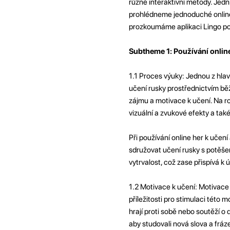
různé interaktivní metody. Jední
prohlédneme jednoduché online 
prozkoumáme aplikaci Lingo podro
Subtheme 1: Používání online
1.1 Proces výuky: Jednou z hlav
učení rusky prostřednictvím bě
zájmu a motivace k učení. Na r
vizuální a zvukové efekty a tak
Při používání online her k učení
sdružovat učení rusky s potěše
vytrvalost, což zase přispívá k 
1.2 Motivace k učení: Motivace 
příležitosti pro stimulaci této 
hrají proti sobě nebo soutěží o
aby studovali nová slova a fráz