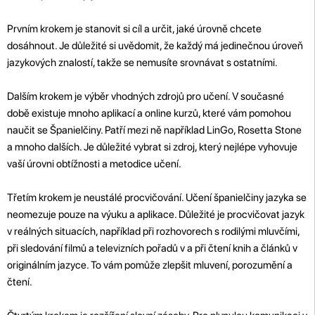
Prvním krokem je stanovit si cíl a určit, jaké úrovně chcete
dosáhnout. Je důležité si uvědomit, že každý má jedinečnou úroveň
jazykových znalostí, takže se nemusíte srovnávat s ostatními.
Dalším krokem je výběr vhodných zdrojů pro učení. V současné
době existuje mnoho aplikací a online kurzů, které vám pomohou
naučit se Španielčiny. Patří mezi ně například LinGo, Rosetta Stone
a mnoho dalších. Je důležité vybrat si zdroj, který nejlépe vyhovuje
vaší úrovni obtížnosti a metodice učení.
Třetím krokem je neustálé procvičování. Učení španielčiny jazyka se
neomezuje pouze na výuku a aplikace. Důležité je procvičovat jazyk
v reálných situacích, například při rozhovorech s rodilými mluvčími,
při sledování filmů a televizních pořadů v a při čtení knih a článků v
originálním jazyce. To vám pomůže zlepšit mluvení, porozumění a
čtení.