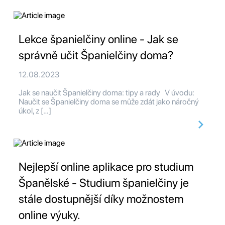
Lekce španielčiny online - Jak se
správně učit Španielčiny doma?
12.08.2023
Jak se naučit Španielčiny doma: tipy a rady V úvodu:
Naučit se Španielčiny doma se může zdát jako náročný
úkol, z […]
Nejlepší online aplikace pro studium
Španělské - Studium španielčiny je
stále dostupnější díky možnostem
online výuky.