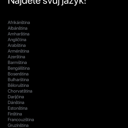
Najděte svůj jazyk!
Afrikánština
Albánština
Amharština
Angličtina
Arabština
Arménština
Azerština
Barmština
Bengálština
Bosenština
Bulharština
Běloruština
Chorvatština
Daríjčina
Dánština
Estonština
Finština
Francouzština
Gruzínština