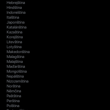
Hebrejština
Hindština
Indonéština
Italština
Japonština
Katalánština
Kazaština
Korejština
Litevština
Lotyština
Makedonština
Malagština
Malajština
Maďarština
Mongolština
Nepálština
Nizozemština
Norština
Němčina
Paštština
Perština
Polština