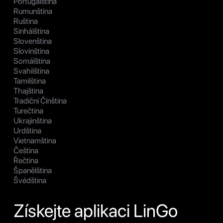
Portugalština
Rumunština
Ruština
Sinhálština
Slovenština
Slovinština
Somálština
Svahilština
Tamilština
Thajština
Tradiční Čínština
Turečtina
Ukrajinština
Urdština
Vietnamština
Čeština
Řečtina
Španělština
Švédština
Získejte aplikaci LinGo