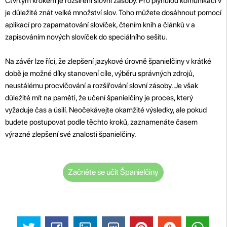
Čtvrtým krokem je rozšíření slovní zásoby. Pro plynulou komunikaci v
je důležité znát velké množství slov. Toho můžete dosáhnout pomocí
aplikací pro zapamatování slovíček, čtením knih a článků v a
zapisováním nových slovíček do speciálního sešitu.
Na závěr lze říci, že zlepšení jazykové úrovně španielčiny v krátké
době je možné díky stanovení cíle, výběru správných zdrojů,
neustálému procvičování a rozšiřování slovní zásoby. Je však
důležité mít na paměti, že učení španielčiny je proces, který
vyžaduje čas a úsilí. Neočekávejte okamžité výsledky, ale pokud
budete postupovat podle těchto kroků, zaznamenáte časem
výrazné zlepšení své znalosti španielčiny.
Začněte se učit Španielčiny