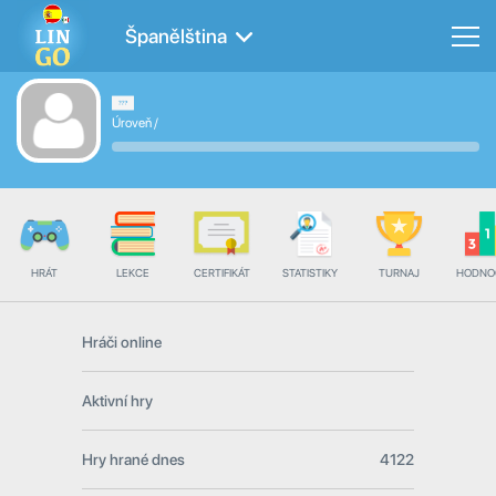
Španělština
Úroveň
/
HRÁT
LEKCE
CERTIFIKÁT
STATISTIKY
TURNAJ
HODNO
Hráči online
Aktivní hry
Hry hrané dnes
4122