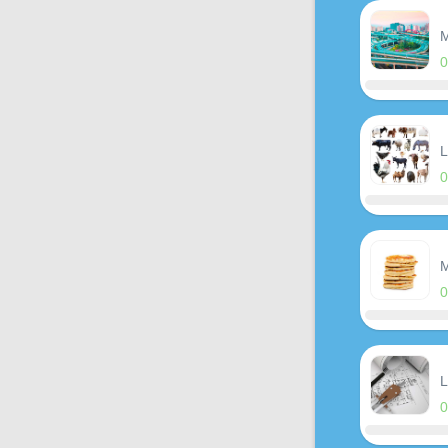
M
L
M
L