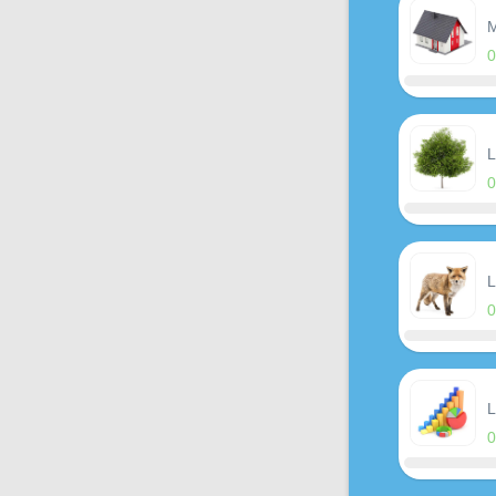
M
L
L
L