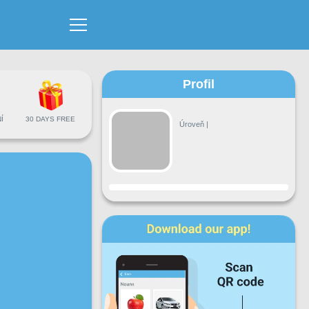
Profil
Í
30 DAYS FREE
Úroveň
|
Pokrok
Po
Út
St
Čt