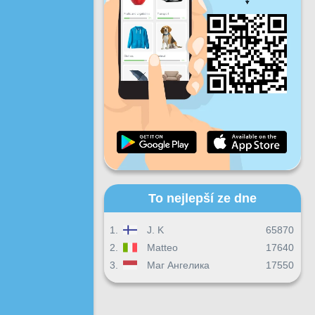
Pá
So
Ne
Denní pokrok
Měsíční pokrok
Certifikát
Celkový postup
To nejlepší ze dne
1.
J. K
65870
2.
Matteo
17640
3.
Маг Ангелика
17550