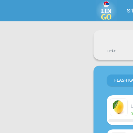
Sr
HRÁT
FLASH K
L