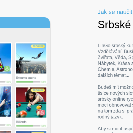
Jak se naučit
Srbské 
LinGo srbský kur
Vzdělávání, Busi
Zvířata, Věda, Sp
Nábytek, Krása a
Chemie, Astrono
dalších témat...
Budeš mít možnos
tisíce nových slo
srbsky online ry
moci obnovovat 
na tom zda si prá
rodný jazyk.
Aby si mohl uspě