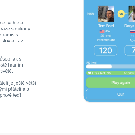
ine rychle a
ráze s miliony
eznámíš s
slov a frází
ůsob jak si
ostě hraním
 světě.
eli je ještě větší
mi přáteli a s
právě teď!