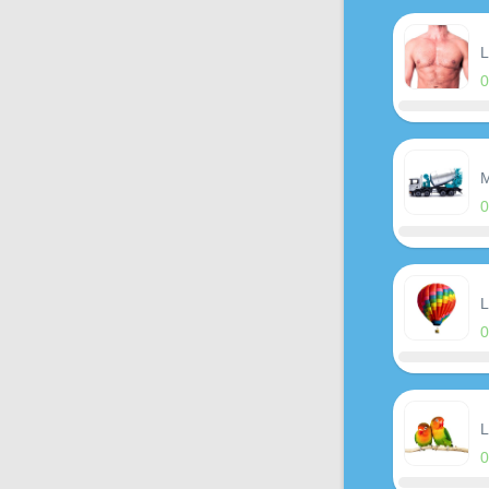
L
M
L
L