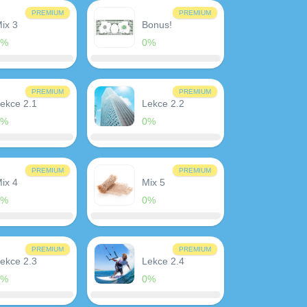
PREMIUM
PREMIUM
ix 3
Bonus!
0%
0%
PREMIUM
PREMIUM
ekce 2.1
Lekce 2.2
0%
0%
PREMIUM
PREMIUM
ix 4
Mix 5
0%
0%
PREMIUM
PREMIUM
ekce 2.3
Lekce 2.4
0%
0%