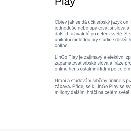
Play
Objev jak se dá učit srbský jazyk onl
jednoduše nebo opakovat si slova a f
dalších uživatelů po celém světě. S
unikátní metodou hry studie srbských 
online.
LinGo Play je zajímavý a efektivní zp
zapamatovat srbské slova a fráze pr
online her s ostatními lidmi po celém
Hraní a studování srbčiny online s přát
zábava. Přidej se k LinGo Play se svý
miliony dalšími hráči na celém světě 