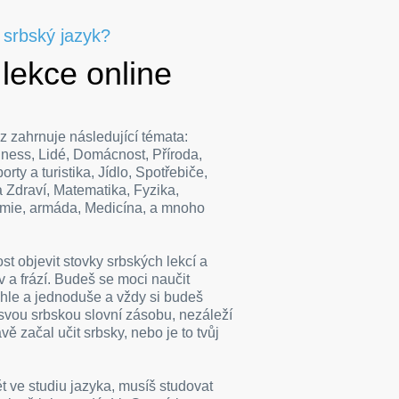
 srbský jazyk?
lekce online
z zahrnuje následující témata:
ness, Lidé, Domácnost, Příroda,
orty a turistika, Jídlo, Spotřebiče,
 Zdraví, Matematika, Fyzika,
mie, armáda, Medicína, a mnoho
t objevit stovky srbských lekcí a
v a frází. Budeš se moci naučit
chle a jednoduše a vždy si budeš
svou srbskou slovní zásobu, nezáleží
vě začal učit srbsky, nebo je to tvůj
t ve studiu jazyka, musíš studovat