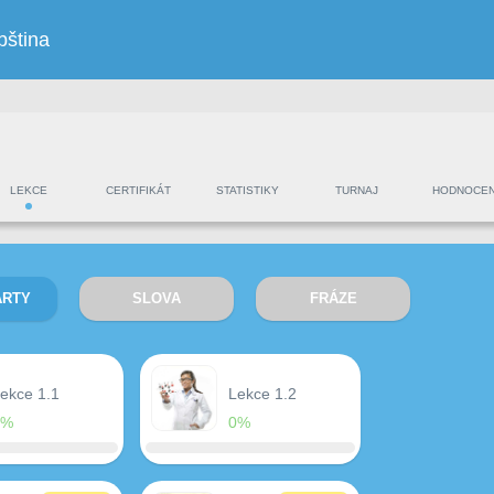
bština
LEKCE
CERTIFIKÁT
STATISTIKY
TURNAJ
HODNOCEN
ARTY
SLOVA
FRÁZE
ekce 1.1
Lekce 1.2
0%
0%