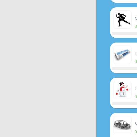
M
L
L
M