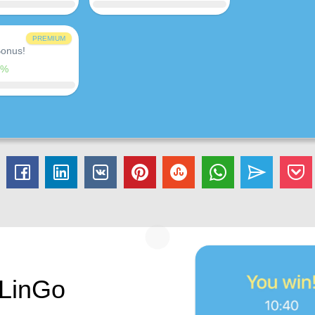
PREMIUM
onus!
0%
 LinGo