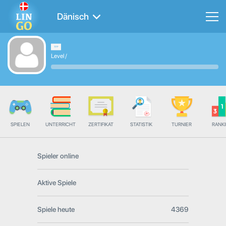
Dänisch
Level
/
SPIELEN
UNTERRICHT
ZERTIFIKAT
STATISTIK
TURNIER
RANK
Spieler online
Aktive Spiele
Spiele heute
4369