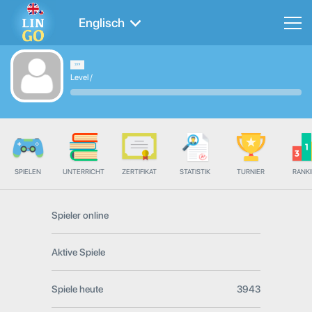
Englisch
Level
/
SPIELEN
UNTERRICHT
ZERTIFIKAT
STATISTIK
TURNIER
RANK
Spieler online
Aktive Spiele
Spiele heute
3943