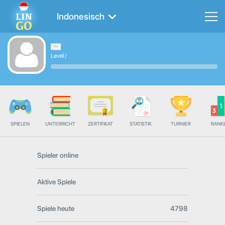
Indonesisch
Level
/
SPIELEN
UNTERRICHT
ZERTIFIKAT
STATISTIK
TURNIER
RANK
Spieler online
Aktive Spiele
Spiele heute
4798