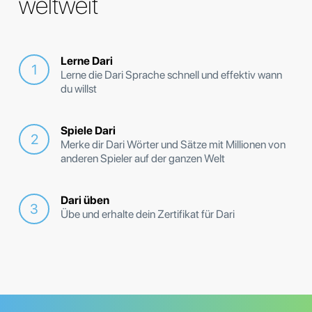
weltweit
Lerne Dari
Lerne die Dari Sprache schnell und effektiv wann
du willst
Spiele Dari
Merke dir Dari Wörter und Sätze mit Millionen von
anderen Spieler auf der ganzen Welt
Dari üben
Übe und erhalte dein Zertifikat für Dari