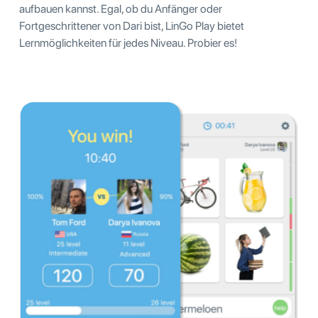
aufbauen kannst. Egal, ob du Anfänger oder
Fortgeschrittener von Dari bist, LinGo Play bietet
Lernmöglichkeiten für jedes Niveau. Probier es!