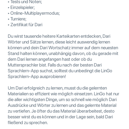
‣ Tests und Noten;
‣ Einzelspieler;
‣ Online-Multiplayermodus;
‣ Turniere;
‣ Zertifikat für Dari
Du wirst tausende heitere Karteikarten entdecken, Dari
Wörter und Sätze lernen, diese leicht auswendig lernen
können und dein Dari Wortschatz immer auf dem neuesten
Stand halten können, unabhängig davon, ob du gerade mit
dem Dari lernen angefangen hast oder ob du
Muttersprachler bist. Falls du nach der besten Dari
Sprachlern-App suchst, solltest du unbedingt die LinGo
Sprachlern-App ausprobieren!
Um Dari erfolgreich zu lernen, musst du die gelernten
Materialien so effizient wie möglich einsetzen. LinGo hat nur
die aller wichtigsten Dinge, um so schnell wie möglich Dari
Ausdrücke und Wörter zu lernen und das gelernte Material
zu vertiefen. Je öfter du das Material überarbeitest, desto
besser wirst du es können und in der Lage sein, bald Dari
fließend zu sprechen.