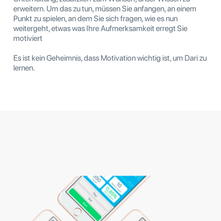
erweitern. Um das zu tun, müssen Sie anfangen, an einem
Punkt zu spielen, an dem Sie sich fragen, wie es nun
weitergeht, etwas was Ihre Aufmerksamkeit erregt Sie
motiviert
Es ist kein Geheimnis, dass Motivation wichtig ist, um Dari zu
lernen.