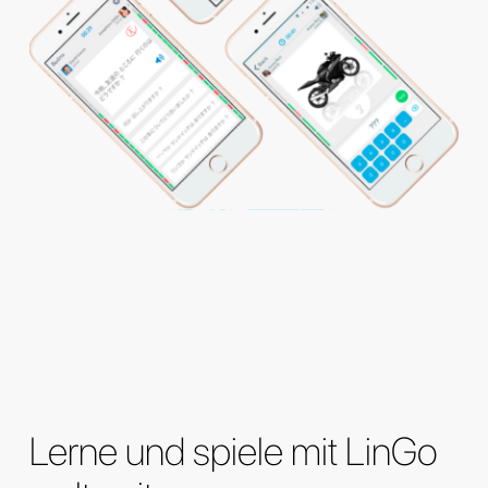
Lerne und spiele mit LinGo