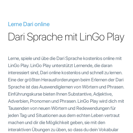
Lerne Dari online
Dari Sprache mit LinGo Play
Lerne, spiele und übe die Dari Sprache kostenlos online mit
LinGo Play. LinGo Play unterstützt Lernende, die daran
interessiert sind, Dari online kostenlos und schnell zu lernen.
Eine der größten Herausforderungen beim Erlernen der Dari
Sprache ist das Auswendiglernen von Wörtern und Phrasen.
Einführungskurse bieten Ihnen Substantive, Adjektive,
Adverbien, Pronomen und Phrasen. LinGo Play wird dich mit
Tausenden von neuen Wörtern und Redewendungen für
jeden Tag und Situationen aus dem echten Leben vertraut
machen und dir die Möglichkeit geben, sie mit den
interaktiven Übungen zu üben, so dass du dein Vokabular