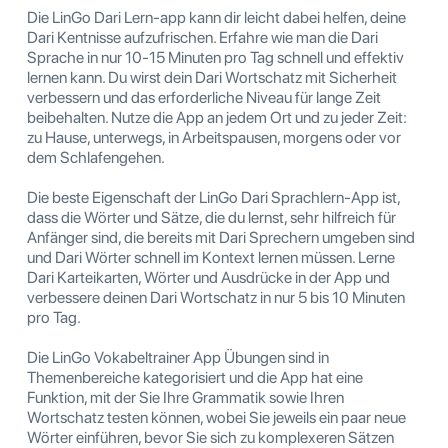
Die LinGo Dari Lern-app kann dir leicht dabei helfen, deine
Dari Kentnisse aufzufrischen. Erfahre wie man die Dari
Sprache in nur 10-15 Minuten pro Tag schnell und effektiv
lernen kann. Du wirst dein Dari Wortschatz mit Sicherheit
verbessern und das erforderliche Niveau für lange Zeit
beibehalten. Nutze die App an jedem Ort und zu jeder Zeit:
zu Hause, unterwegs, in Arbeitspausen, morgens oder vor
dem Schlafengehen.
Die beste Eigenschaft der LinGo Dari Sprachlern-App ist,
dass die Wörter und Sätze, die du lernst, sehr hilfreich für
Anfänger sind, die bereits mit Dari Sprechern umgeben sind
und Dari Wörter schnell im Kontext lernen müssen. Lerne
Dari Karteikarten, Wörter und Ausdrücke in der App und
verbessere deinen Dari Wortschatz in nur 5 bis 10 Minuten
pro Tag.
Die LinGo Vokabeltrainer App Übungen sind in
Themenbereiche kategorisiert und die App hat eine
Funktion, mit der Sie Ihre Grammatik sowie Ihren
Wortschatz testen können, wobei Sie jeweils ein paar neue
Wörter einführen, bevor Sie sich zu komplexeren Sätzen