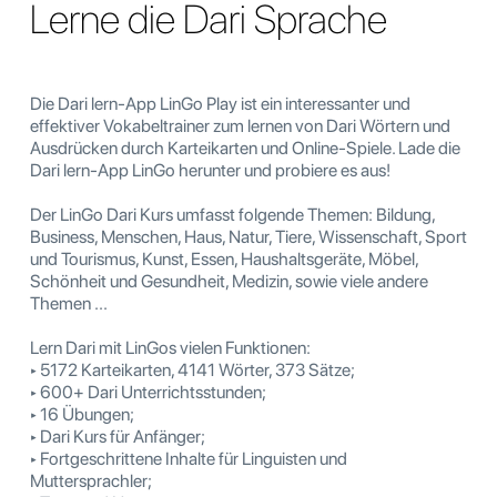
Lerne die Dari Sprache
Die Dari lern-App LinGo Play ist ein interessanter und
effektiver Vokabeltrainer zum lernen von Dari Wörtern und
Ausdrücken durch Karteikarten und Online-Spiele. Lade die
Dari lern-App LinGo herunter und probiere es aus!
Der LinGo Dari Kurs umfasst folgende Themen: Bildung,
Business, Menschen, Haus, Natur, Tiere, Wissenschaft, Sport
und Tourismus, Kunst, Essen, Haushaltsgeräte, Möbel,
Schönheit und Gesundheit, Medizin, sowie viele andere
Themen ...
Lern Dari mit LinGos vielen Funktionen:
‣ 5172 Karteikarten, 4141 Wörter, 373 Sätze;
‣ 600+ Dari Unterrichtsstunden;
‣ 16 Übungen;
‣ Dari Kurs für Anfänger;
‣ Fortgeschrittene Inhalte für Linguisten und
Muttersprachler;