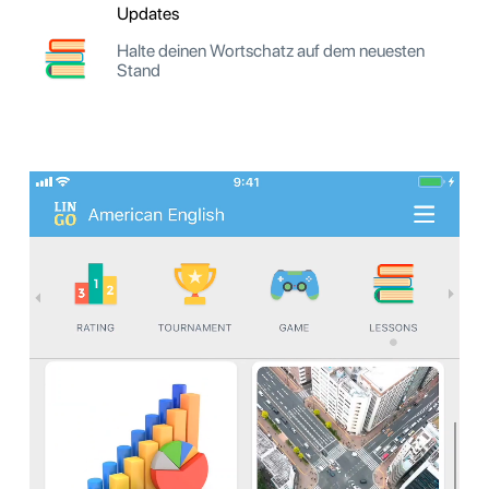
Updates
Halte deinen Wortschatz auf dem neuesten
Stand