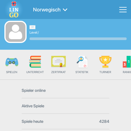
Norwegisch
Level
/
SPIELEN
UNTERRICHT
ZERTIFIKAT
STATISTIK
TURNIER
RANK
Spieler online
Aktive Spiele
Spiele heute
4284