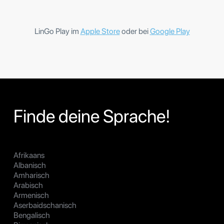
LinGo Play im
Apple Store
oder bei
Google Play
Finde deine Sprache!
Afrikaans
Albanisch
Amharisch
Arabisch
Armenisch
Aserbaidschanisch
Bengalisch