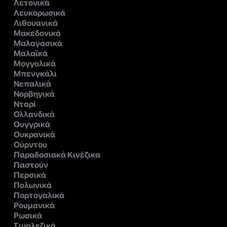
Λετονικά
Λευκορωσικά
Λιθουανικά
Μακεδονικά
Μαλαγασικά
Μαλαϊκά
Μογγολικά
Μπενγκάλι
Νεπαλικά
Νορβηγικά
Νταρί
Ολλανδικά
Ουγγρικά
Ουκρανικά
Ούρντου
Παραδοσιακά Κινέζικα
Παστούν
Περσικά
Πολωνικά
Πορτογαλικά
Ρουμανικά
Ρωσικά
Σιναλεζικά