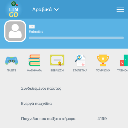
Αραβικά
Επίπεδο
/
ΠΑΊΞΤΕ
ΜΑΘΉΜΑΤΑ
ΒΕΒΑΊΩΣΗ
ΣΤΑΤΙΣΤΙΚΆ
ΤΟΥΡΝΟΥΆ
ΤΑΞΙΝΌ
Συνδεδεμένοι παίκτες
Ενεργά παιχνίδια
Παιχνίδια που παίξατε σήμερα
4199