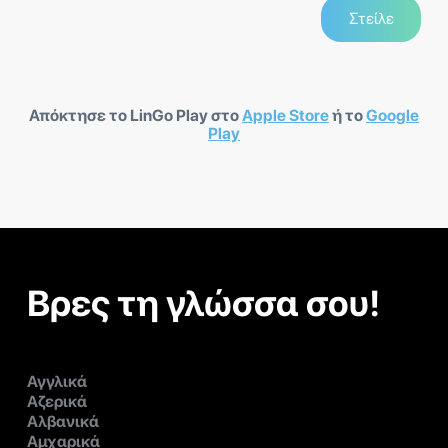
Απόκτησε το LinGo Play στο
Apple Store
ή το
Google
Play
Βρες τη γλώσσα σου!
Αγγλικά
Αζερικά
Αλβανικά
Αμχαρικά