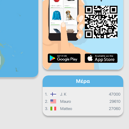
Πα
Σα
Κυ
Ημερήσια πρόοδος
Μηνιαία πρόοδος
Βεβαίωση
Συνολική πρόοδος
Μέρα
1.
J. K
47000
2.
Mauro
29610
3.
Matteo
27060