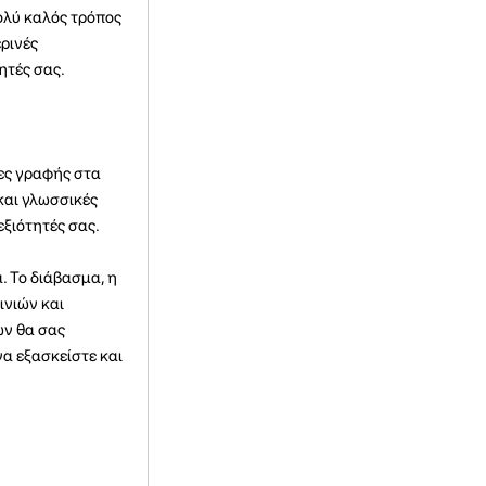
πολύ καλός τρόπος
ρινές
ητές σας.
ες γραφής στα
 και γλωσσικές
εξιότητές σας.
. Το διάβασμα, η
ινιών και
ών θα σας
α εξασκείστε και