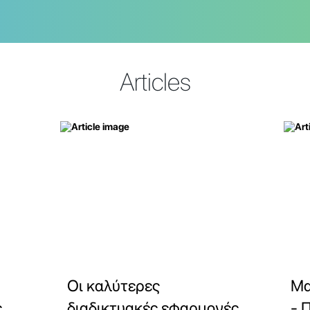
Articles
Οι καλύτερες
Μα
ε
διαδικτυακές εφαρμογές
- 