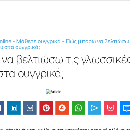
line - Μάθετε ουγγρικά - Πώς μπορώ να βελτιώσω 
υ στα ουγγρικά;
να βελτιώσω τις γλωσσικέ
στα ουγγρικά;
ν αφορά μόνο την ομιλία και την κατανόηση με το αυτί, αλλά και 