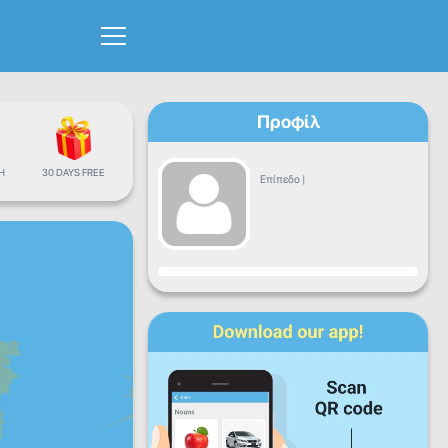
Προφίλ
Η
30 DAYS FREE
Επίπεδο
|
Πρόοδος
Δε
Τρ
Τε
Πε