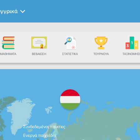
γγρικά
ΜΑΘΉΜΑΤΑ
ΒΕΒΑΊΩΣΗ
ΣΤΑΤΙΣΤΙΚΆ
ΤΟΥΡΝΟΥΆ
ΤΑΞΙΝΌΜΗΣ
Συνδεδεμένοι παίκτες
Ενεργά παιχνίδια