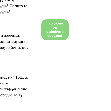
ρικά. Σε αυτό το
γγρικά.
Ξεκινήστε
να
μαθαίνετε
τα ουγγρικά.
ουγγρικά
γραμματική και το
ους ορίζοντές σας
ημαντική. Γράψτε
σας με
και σαφήνεια από
 σας για λάθη.