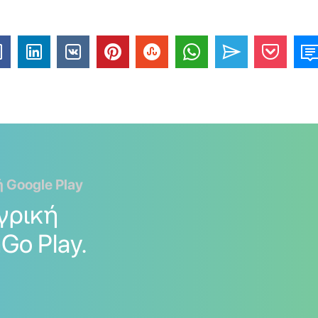
ή Google Play
γρική
Go Play.