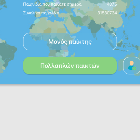
Παιχνίδια που παίξατε σήμερα
4075
Συνολικά παιχνίδια
31530734
Μονός παίκτης
Πολλαπλών παικτών