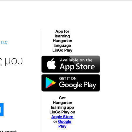
App for
learning
τις
Hungarian
language
LinGo Play
ς μου
Get
Hungarian
learning app
LinGo Play on
Apple Store
or
Google
Play
τη γραπτή