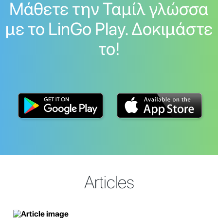
Μάθετε την Ταμίλ γλώσσα
με το LinGo Play. Δοκιμάστε
το!
Articles