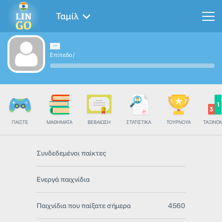
Ταμίλ
Επίπεδο
/
ΠΑΊΞΤΕ
ΜΑΘΉΜΑΤΑ
ΒΕΒΑΊΩΣΗ
ΣΤΑΤΙΣΤΙΚΆ
ΤΟΥΡΝΟΥΆ
ΤΑΞΙΝΌ
Συνδεδεμένοι παίκτες
Ενεργά παιχνίδια
Παιχνίδια που παίξατε σήμερα
4560