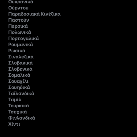
Ουκρανικά
Ούρντου
Παραδοσιακά Κινέζικα
Παστούν
Περσικά
Πολωνικά
Πορτογαλικά
Ρουμανικά
Ρωσικά
Σιναλεζικά
Σλοβακικά
Σλοβενικά
Σομαλικά
Σουαχίλι
Σουηδικά
Ταΐλανδικά
Ταμίλ
Τουρκικά
Τσεχικά
Φινλανδικά
Χίντι