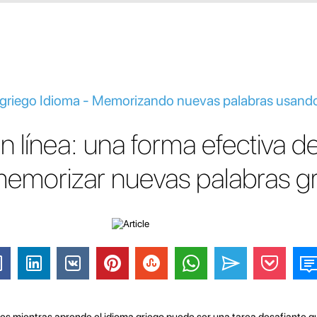
e griego Idioma - Memorizando nuevas palabras usando
n línea: una forma efectiva d
memorizar nuevas palabras g
ses mientras aprende el idioma griego puede ser una tarea desafiante q