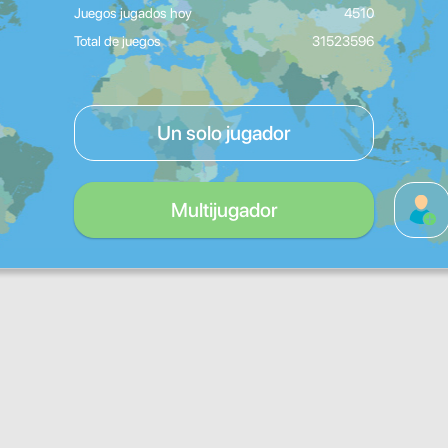
Juegos jugados hoy
4510
Total de juegos
31523596
Un solo jugador
Multijugador