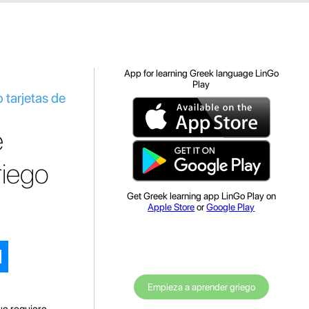
App for learning Greek language LinGo
Play
 tarjetas de
e
riego
Get Greek learning app LinGo Play on
Apple Store
or
Google Play
Empieza a aprender griego
ue requiere