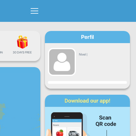
Perfil
ÓN
30 DAYS FREE
Nivel
|
Progreso
Lun
Mar
Mié
Jue