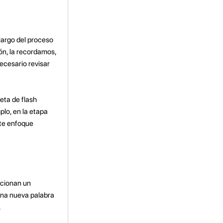
 largo del proceso
ón, la recordamos,
ecesario revisar
eta de flash
lo, en la etapa
ste enfoque
rcionan un
una nueva palabra
.