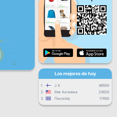
Vie
Sáb
Dom
Progreso diario
Progreso mensual
Certificado
Progreso general
Los mejores de hoy
1.
J. K
48550
2.
Маг Ангелика
23620
3.
Παντελής
17650