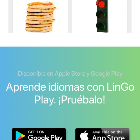
Disponible en Apple Store y Google Play
Aprende idiomas con LinGo
Play. ¡Pruébalo!