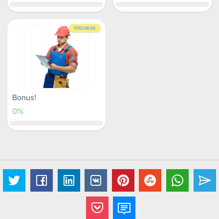
PREMIUM
Bonus!
0%