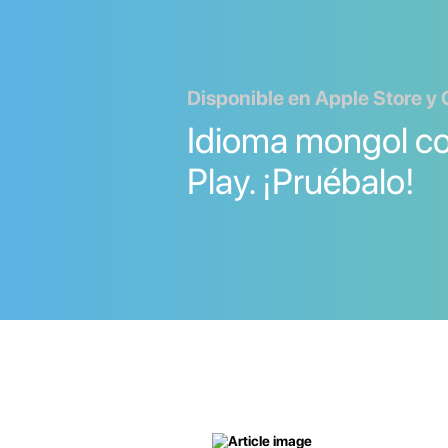
Disponible en Apple Store y 
Idioma mongol c
Play. ¡Pruébalo!