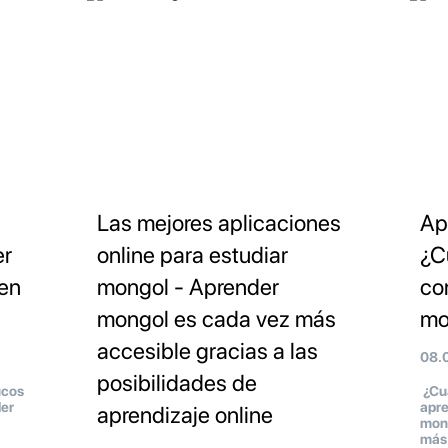
Las mejores aplicaciones
Ap
er
online para estudiar
¿C
en
mongol - Aprender
co
mongol es cada vez más
mo
accesible gracias a las
08.
posibilidades de
ucos
¿Cuá
er
apre
aprendizaje online
mong
más 