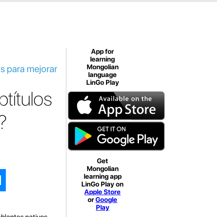
App for
learning
os para mejorar
Mongolian
language
LinGo Play
títulos
?
Get
Mongolian
learning app
LinGo Play on
Apple Store
or
Google
Play
blantes nativos.