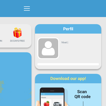
Perfil
ÓN
30 DAYS FREE
Nivel
|
Progreso
Lun
Mar
Mié
Jue