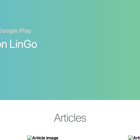
Google Play
on LinGo
Articles