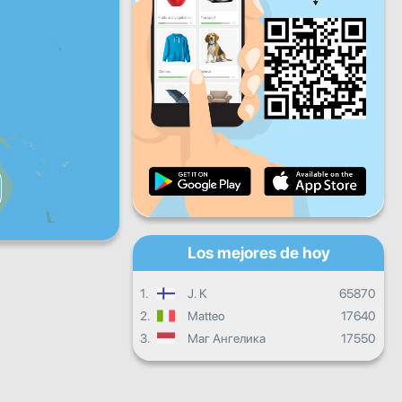
Vie
Sáb
Dom
Progreso diario
Progreso mensual
Certificado
Progreso general
Los mejores de hoy
1.
J. K
65870
2.
Matteo
17640
3.
Маг Ангелика
17550