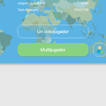
Juegos jugados hoy
4769
Total de juegos
31522706
Un solo jugador
Multijugador