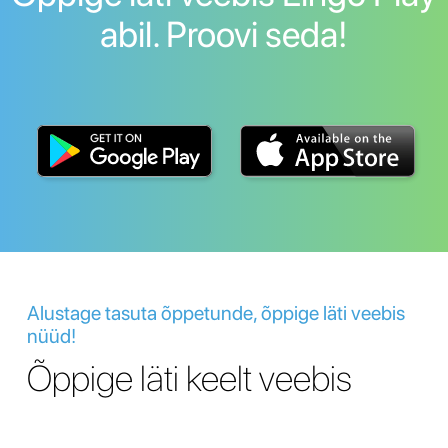
abil. Proovi seda!
Alustage tasuta õppetunde, õppige läti veebis
nüüd!
Õppige läti keelt veebis