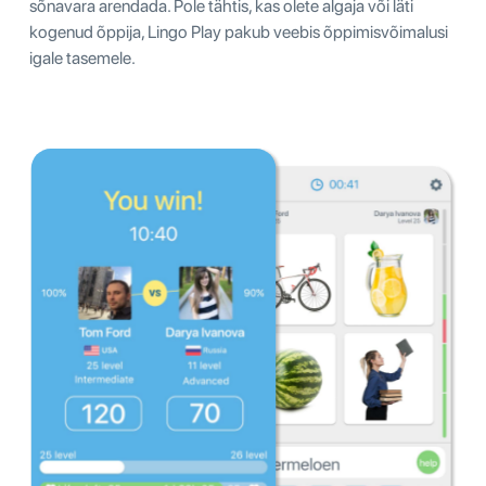
sõnavara arendada. Pole tähtis, kas olete algaja või läti
kogenud õppija, Lingo Play pakub veebis õppimisvõimalusi
igale tasemele.