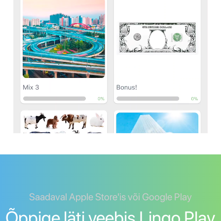
Saadaval Apple Store'is või Google Play
Õppige läti veebis Lingo Play