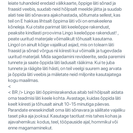
leiate tuhandeid eredaid välkkaarte, õppige läti sõnad ja
fraasid veebis, suudab neid hõlpsalt meelde jätta ja suudab
alati teie läti sõnavara ajakohastada, sõltumata sellest, kas
teil on E hakkas lihtsalt õppima läti või on emakeelena
kõneleja. Kui otsite parimat läti keeleõppe rakendust,
peaksite kindlasti proovima Lingo keeleõppe rakendust! ,
peate uuritud materjale võimalikult tõhusalt kasutama.
Lingol on ainult kõige vajalikud asjad, mis on tolearn läti
fraasid ja sõnad võrgus nii kiiresti kui võimalik ja tugevdada
uuritud materjali. Mida sagedamini revideerite, seda paremini
tunnete ja saate õppida läti ladusalt rääkima. Kui te juba
tunnete ja räägite läti hästi, on teil veelgi suurem aeg arvata
ja õppida läti veebis ja mäletate neid miljonite kasutajatega
kogu maailmas.
<
< BR /> Lingo läti õppimisrakendus aitab teil hõlpsalt aidata
oma teadmisi läti keele kohta. Avastage, kuidas õppida läti
keelt kiiresti ja tõhusalt ainult 10-15 minutiga päevas.
Parandate enesekindlalt oma läti sõnavara ja säilitate vajaliku
taset pika aja jooksul. Kasutage taotlust mis tahes kohas ja
ajavahemikus: kodus, teel, tööpauside ajal, hommikul või
enne magamaminekut.