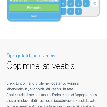
Õppige läti tasuta veebis
Õppimine läti veebis
Ehkki Lingo mängib, oleme koostanud võimsa
lähenemisviisi, et õppida läti veebis lihtsate
õppimistehnikate abil tasuta. Parim meetod õppeprotsessi
alustamiseks on läti fraaside ja igapäevaelus kasutatavate
sõnade meeldejätmine. Kui te ei saa oma kirgliku ajakava