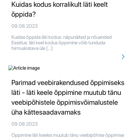
Kuidas kodus korralikult läti keelt
õppida?
09.08.2023
Kuidas õppida läti kodus: näpunäited ja nõuanded
Eesitlus: läti keel kodus õppimine võib tunduda
hirmuäratava üle […]
Parimad veebirakendused õppimiseks
läti - läti keele õppimine muutub tänu
veebipõhistele õppimisvõimalustele
üha kättesaadavamaks
09.08.2023
Oppimine läti keeles muutub tänu veebipõhise õppimise