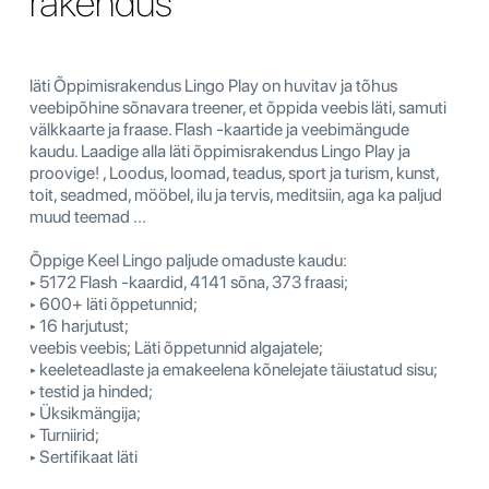
rakendus
läti Õppimisrakendus Lingo Play on huvitav ja tõhus
veebipõhine sõnavara treener, et õppida veebis läti, samuti
välkkaarte ja fraase. Flash -kaartide ja veebimängude
kaudu. Laadige alla läti õppimisrakendus Lingo Play ja
proovige! , Loodus, loomad, teadus, sport ja turism, kunst,
toit, seadmed, mööbel, ilu ja tervis, meditsiin, aga ka paljud
muud teemad ...
Õppige Keel Lingo paljude omaduste kaudu:
‣ 5172 Flash -kaardid, 4141 sõna, 373 fraasi;
‣ 600+ läti õppetunnid;
‣ 16 harjutust;
veebis veebis; Läti õppetunnid algajatele;
‣ keeleteadlaste ja emakeelena kõnelejate täiustatud sisu;
‣ testid ja hinded;
‣ Üksikmängija;
‣ Turniirid;
‣ Sertifikaat läti