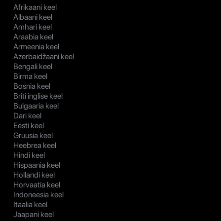
Afrikaani keel
Albaani keel
Amhari keel
Araabia keel
Armeenia keel
Azerbaidžaani keel
Bengali keel
Birma keel
Bosnia keel
Briti inglise keel
Bulgaaria keel
Dari keel
Eesti keel
Gruusia keel
Heebrea keel
Hindi keel
Hispaania keel
Hollandi keel
Horvaatia keel
Indoneesia keel
Itaalia keel
Jaapani keel