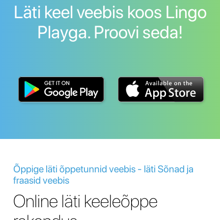
Läti keel veebis koos Lingo
Playga. Proovi seda!
Õppige läti õppetunnid veebis - läti Sõnad ja
fraasid veebis
Online läti keeleõppe