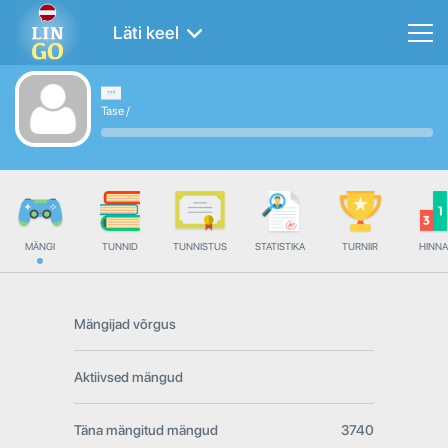
Läti keel
Tase
/
MÄNGI
TUNNID
TUNNISTUS
STATISTIKA
TURNIIR
HINN
Mängijad võrgus
Aktiivsed mängud
Täna mängitud mängud
3740