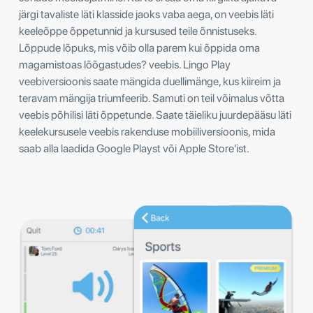
järgi tavaliste läti klasside jaoks vaba aega, on veebis läti
keeleõppe õppetunnid ja kursused teile õnnistuseks.
Lõppude lõpuks, mis võib olla parem kui õppida oma
magamistoas lõõgastudes? veebis. Lingo Play
veebiversioonis saate mängida duellimänge, kus kiireim ja
teravam mängija triumfeerib. Samuti on teil võimalus võtta
veebis põhilisi läti õppetunde. Saate täieliku juurdepääsu läti
keelekursusele veebis rakenduse mobiiliversioonis, mida
saab alla laadida Google Playst või Apple Store'ist.