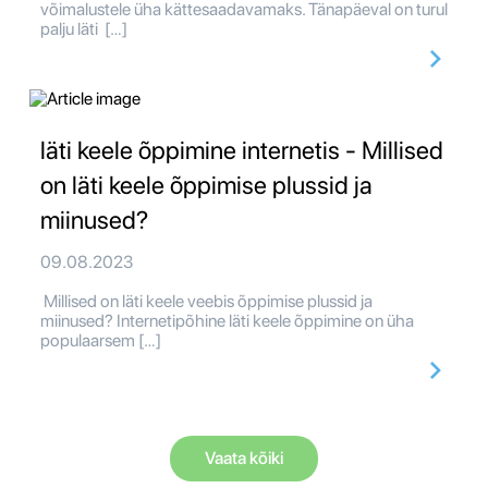
võimalustele üha kättesaadavamaks. Tänapäeval on turul
palju läti […]
läti keele õppimine internetis - Millised
on läti keele õppimise plussid ja
miinused?
09.08.2023
Millised on läti keele veebis õppimise plussid ja
miinused? Internetipõhine läti keele õppimine on üha
populaarsem […]
Vaata kõiki