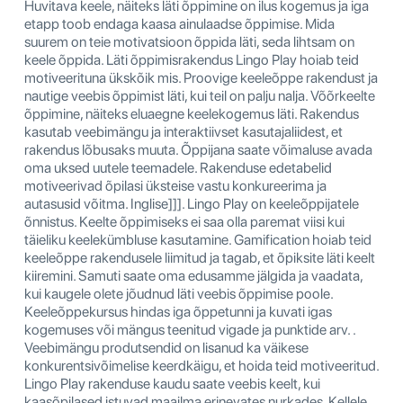
Huvitava keele, näiteks läti õppimine on ilus kogemus ja iga
etapp toob endaga kaasa ainulaadse õppimise. Mida
suurem on teie motivatsioon õppida läti, seda lihtsam on
keele õppida. Läti õppimisrakendus Lingo Play hoiab teid
motiveerituna ükskõik mis. Proovige keeleõppe rakendust ja
nautige veebis õppimist läti, kui teil on palju nalja. Võõrkeelte
õppimine, näiteks eluaegne keelekogemus läti. Rakendus
kasutab veebimängu ja interaktiivset kasutajaliidest, et
rakendus lõbusaks muuta. Õppijana saate võimaluse avada
oma uksed uutele teemadele. Rakenduse edetabelid
motiveerivad õpilasi üksteise vastu konkureerima ja
autasusid võitma. Inglise]]]. Lingo Play on keeleõppijatele
õnnistus. Keelte õppimiseks ei saa olla paremat viisi kui
täieliku keelekümbluse kasutamine. Gamification hoiab teid
keeleõppe rakendusele liimitud ja tagab, et õpiksite läti keelt
kiiremini. Samuti saate oma edusamme jälgida ja vaadata,
kui kaugele olete jõudnud läti veebis õppimise poole.
Keeleõppekursus hindas iga õppetunni ja kuvati igas
kogemuses või mängus teenitud vigade ja punktide arv. .
Veebimängu produtsendid on lisanud ka väikese
konkurentsivõimelise keerdkäigu, et hoida teid motiveeritud.
Lingo Play rakenduse kaudu saate veebis keelt, kui
kaasõpilased istuvad maailma erinevates nurkades. Kellele