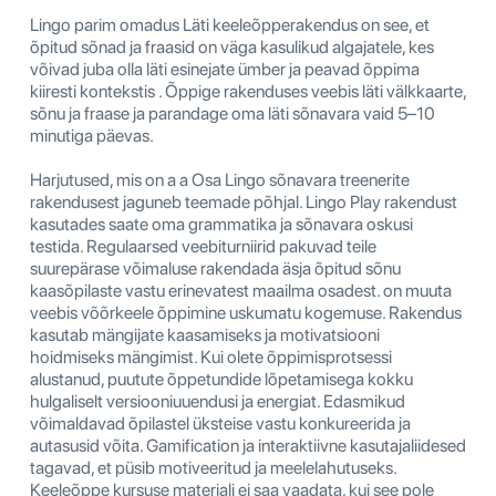
Lingo parim omadus Läti keeleõpperakendus on see, et
õpitud sõnad ja fraasid on väga kasulikud algajatele, kes
võivad juba olla läti esinejate ümber ja peavad õppima
kiiresti kontekstis . Õppige rakenduses veebis läti välkkaarte,
sõnu ja fraase ja parandage oma läti sõnavara vaid 5–10
minutiga päevas.
Harjutused, mis on a a Osa Lingo sõnavara treenerite
rakendusest jaguneb teemade põhjal. Lingo Play rakendust
kasutades saate oma grammatika ja sõnavara oskusi
testida. Regulaarsed veebiturniirid pakuvad teile
suurepärase võimaluse rakendada äsja õpitud sõnu
kaasõpilaste vastu erinevatest maailma osadest. on muuta
veebis võõrkeele õppimine uskumatu kogemuse. Rakendus
kasutab mängijate kaasamiseks ja motivatsiooni
hoidmiseks mängimist. Kui olete õppimisprotsessi
alustanud, puutute õppetundide lõpetamisega kokku
hulgaliselt versiooniuuendusi ja energiat. Edasmikud
võimaldavad õpilastel üksteise vastu konkureerida ja
autasusid võita. Gamification ja interaktiivne kasutajaliidesed
tagavad, et püsib motiveeritud ja meelelahutuseks.
Keeleõppe kursuse materjali ei saa vaadata, kui see pole