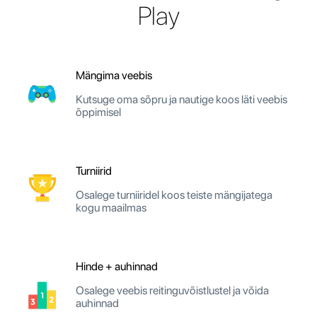
Play
Mängima veebis
Kutsuge oma sõpru ja nautige koos läti veebis
õppimisel
Turniirid
Osalege turniiridel koos teiste mängijatega
kogu maailmas
Hinde + auhinnad
Osalege veebis reitinguvõistlustel ja võida
auhinnad