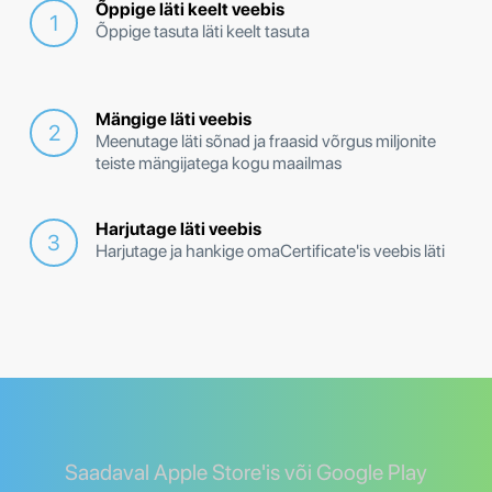
Õppige läti keelt veebis
Õppige tasuta läti keelt tasuta
Mängige läti veebis
Meenutage läti sõnad ja fraasid võrgus miljonite
teiste mängijatega kogu maailmas
Harjutage läti veebis
Harjutage ja hankige omaCertificate'is veebis läti
Saadaval Apple Store'is või Google Play