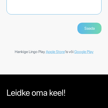
Hankige Lingo Play
Apple Store
'is või
Google Play
Leidke oma keel!