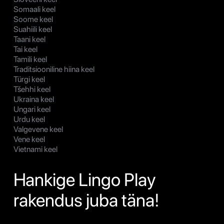
Somaali keel
Soome keel
Suahiili keel
Taani keel
Tai keel
Tamili keel
Traditsiooniline hiina keel
Türgi keel
Tšehhi keel
Ukraina keel
Ungari keel
Urdu keel
Valgevene keel
Vene keel
Vietnami keel
Hankige Lingo Play
rakendus juba täna!