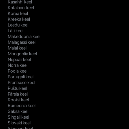
Kasahhi keel
Katalaani keel
Korea keel
Kreeka keel
Leedu keel
Läti keel
Makedoonia keel
Malagassi keel
Malai keel
Mongoolia keel
Nepaali keel
Norra keel
Poola keel
Portugali keel
Prantsuse keel
Puštu keel
Pärsia keel
Rootsi keel
Rumeenia keel
Saksa keel
Singali keel
Slovaki keel
Sloveeni keel