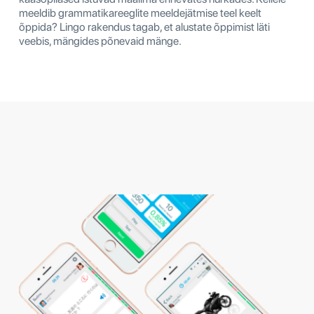
meeldib grammatikareeglite meeldejätmise teel keelt
õppida? Lingo rakendus tagab, et alustate õppimist läti
veebis, mängides põnevaid mänge.