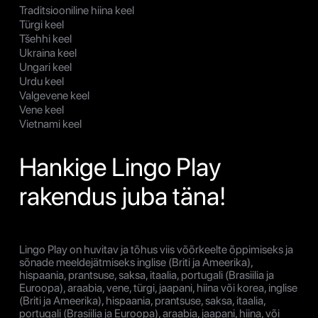
Traditsiooniline hiina keel
Türgi keel
Tšehhi keel
Ukraina keel
Ungari keel
Urdu keel
Valgevene keel
Vene keel
Vietnami keel
Hankige Lingo Play
rakendus juba täna!
Lingo Play on huvitav ja tõhus viis võõrkeelte õppimiseks ja
sõnade meeldejätmiseks inglise (Briti ja Ameerika),
hispaania, prantsuse, saksa, itaalia, portugali (Brasiilia ja
Euroopa), araabia, vene, türgi, jaapani, hiina või korea, inglise
(Briti ja Ameerika), hispaania, prantsuse, saksa, itaalia,
portugali (Brasiilia ja Euroopa), araabia, jaapani, hiina, või