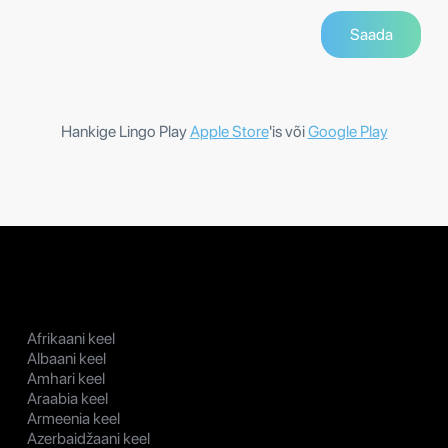
Hankige Lingo Play
Apple Store
'is või
Google Play
Afrikaani keel
Albaani keel
Amhari keel
Araabia keel
Armeenia keel
Azerbaidžaani keel