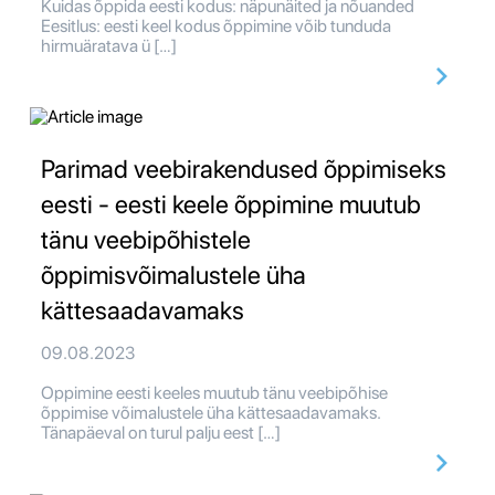
Kuidas õppida eesti kodus: näpunäited ja nõuanded
Eesitlus: eesti keel kodus õppimine võib tunduda
hirmuäratava ü […]
Parimad veebirakendused õppimiseks
eesti - eesti keele õppimine muutub
tänu veebipõhistele
õppimisvõimalustele üha
kättesaadavamaks
09.08.2023
Oppimine eesti keeles muutub tänu veebipõhise
õppimise võimalustele üha kättesaadavamaks.
Tänapäeval on turul palju eest […]