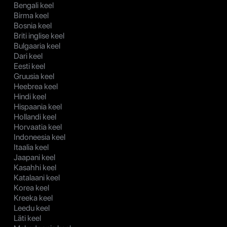
Bengali keel
Birma keel
Bosnia keel
Briti inglise keel
Bulgaaria keel
Dari keel
Eesti keel
Gruusia keel
Heebrea keel
Hindi keel
Hispaania keel
Hollandi keel
Horvaatia keel
Indoneesia keel
Itaalia keel
Jaapani keel
Kasahhi keel
Katalaani keel
Korea keel
Kreeka keel
Leedu keel
Läti keel