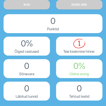
KUU
KOGU AEG
0
Punktid
0%
Õiged vastused
Teie keskmine hinne:
0
0%
Sõnavara
Üldine areng
0
0
Läbitud tunnid
Tehtud testid