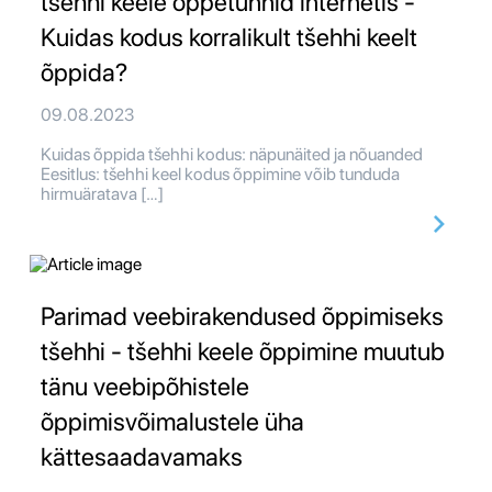
tšehhi keele õppetunnid internetis -
Kuidas kodus korralikult tšehhi keelt
õppida?
09.08.2023
Kuidas õppida tšehhi kodus: näpunäited ja nõuanded
Eesitlus: tšehhi keel kodus õppimine võib tunduda
hirmuäratava […]
Parimad veebirakendused õppimiseks
tšehhi - tšehhi keele õppimine muutub
tänu veebipõhistele
õppimisvõimalustele üha
kättesaadavamaks