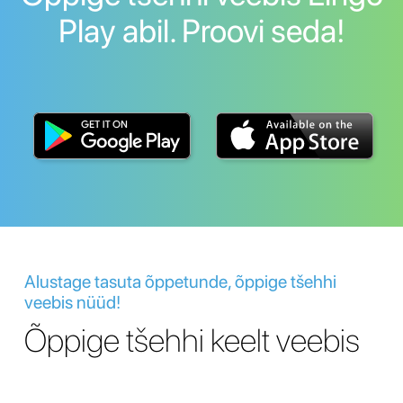
Play abil. Proovi seda!
Alustage tasuta õppetunde, õppige tšehhi
veebis nüüd!
Õppige tšehhi keelt veebis