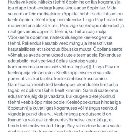
Huvitava keele, näiteks tšehhi õppimine on ilus kogemus ja
iga etapp toob endaga kaasa ainulaadse õppimise. Mida
suurem on teie motivatsioon õppida tšehhi, seda lihtsam on
keele õppida. Tšehhi õppimisrakendus Lingo Play hoiab teid
motiveerituna ükskõik mis. Proovige keeleõppe rakendust ja
nautige veebis õppimist tšehhi, kui teil on palju nalja.
Võõrkeelte õppimine, näiteks eluaegne keelekogemus
tšehhi. Rakendus kasutab veebimängu ja interaktiivset
kasutajaliidest, et rakendus lõbusaks muuta. Õppijana saate
võimaluse avada oma uksed uutele teemadele. Rakenduse
edetabelid motiveerivad õpilasi üksteise vastu
konkureerima ja autasusid võitma. Inglise]]]. Lingo Play on
keeleõppijatele õnnistus. Keelte õppimiseks ei saa olla
paremat viisi kui täieliku keelekümbluse kasutamine.
Gamification hoiab teid keeleõppe rakendusele liimitud ja
tagab, et õpiksite tšehhi keelt kiiremini. Samuti saate oma
edusamme jälgida ja vaadata, kui kaugele olete jõudnud
tšehhi veebis õppimise poole. Keeleõppekursus hindas iga
õppetunni ja kuvati igas kogemuses või mängus teenitud
vigade ja punktide arv. . Veebimängu produtsendid on
lisanud ka väikese konkurentsivõimelise keerdkäigu, et
hoida teid motiveeritud. Lingo Play rakenduse kaudu saate
veebis keelt, kui kaasõpilased istuvad maailma erinevates