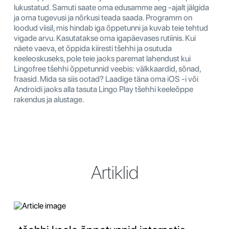
lukustatud. Samuti saate oma edusamme aeg -ajalt jälgida
ja oma tugevusi ja nõrkusi teada saada. Programm on
loodud viisil, mis hindab iga õppetunni ja kuvab teie tehtud
vigade arvu. Kasutatakse oma igapäevases rutiinis. Kui
näete vaeva, et õppida kiiresti tšehhi ja osutuda
keeleoskuseks, pole teie jaoks paremat lahendust kui
Lingofree tšehhi õppetunnid veebis: välkkaardid, sõnad,
fraasid. Mida sa siis ootad? Laadige täna oma iOS -i või
Androidi jaoks alla tasuta Lingo Play tšehhi keeleõppe
rakendus ja alustage.
Artiklid