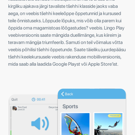
kirgliku ajakava järgi tavaliste tšehhi klasside jaoks vaba
aega, on veebis tšehhi keeleõppe õppetunnid ja kursused
teile õnnistuseks. Lõppude lõpuks, mis võib olla parem kui
õppida oma magamistoas lõõgastudes? veebis. Lingo Play
veebiversioonis saate mängida duellimänge, kus kiireim ja
teravam mängija triumfeerib. Samuti on teil võimalus võtta
veebis põhilisi tšehhi õppetunde. Saate täieliku juurdepääsu
tšehhi keelekursusele veebis rakenduse mobiiliversioonis,
mida saab alla laadida Google Playst või Apple Store'ist.