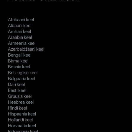
Afrikaani keel
Albaani keel
Amhari keel
Araabia keel
Armeenia keel
Azerbaidžaani keel
Bengali keel
Birma keel
Bosnia keel
Briti inglise keel
Bulgaaria keel
Dari keel
Eesti keel
Gruusia keel
Heebrea keel
Hindi keel
Hispaania keel
Hollandi keel
Horvaatia keel
Indoneesia keel