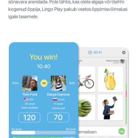
sõnavara arendada. Pole tähtis, kas olete algaja või tšehhi
kogenud õppija, Lingo Play pakub veebis õppimisvõimalusi
igale tasemele.