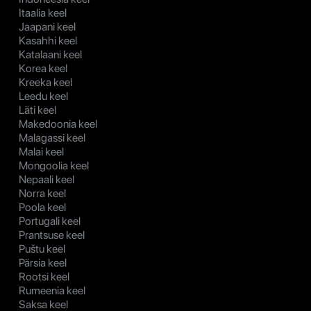
Itaalia keel
Jaapani keel
Kasahhi keel
Katalaani keel
Korea keel
Kreeka keel
Leedu keel
Läti keel
Makedoonia keel
Malagassi keel
Malai keel
Mongoolia keel
Nepaali keel
Norra keel
Poola keel
Portugali keel
Prantsuse keel
Puštu keel
Pärsia keel
Rootsi keel
Rumeenia keel
Saksa keel