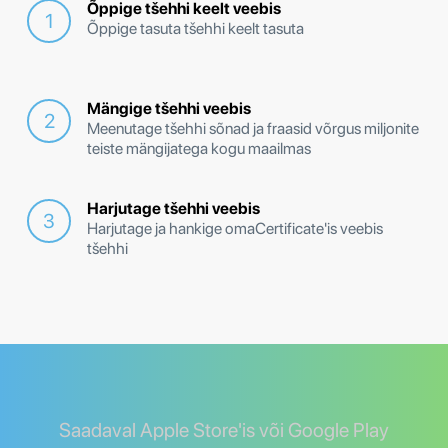
Õppige tšehhi keelt veebis
Õppige tasuta tšehhi keelt tasuta
Mängige tšehhi veebis
Meenutage tšehhi sõnad ja fraasid võrgus miljonite
teiste mängijatega kogu maailmas
Harjutage tšehhi veebis
Harjutage ja hankige omaCertificate'is veebis
tšehhi
Saadaval Apple Store'is või Google Play