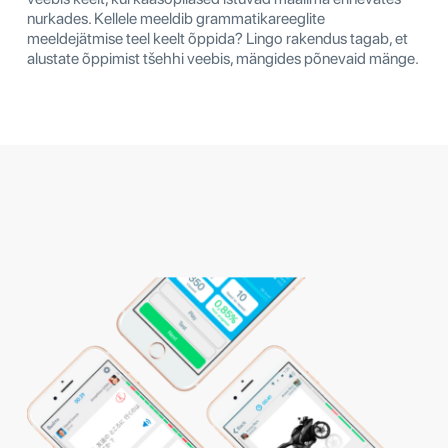
nurkades. Kellele meeldib grammatikareeglite
meeldejätmise teel keelt õppida? Lingo rakendus tagab, et
alustate õppimist tšehhi veebis, mängides põnevaid mänge.