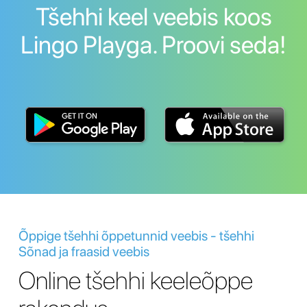
Tšehhi keel veebis koos
Lingo Playga. Proovi seda!
Õppige tšehhi õppetunnid veebis - tšehhi
Sõnad ja fraasid veebis
Online tšehhi keeleõppe