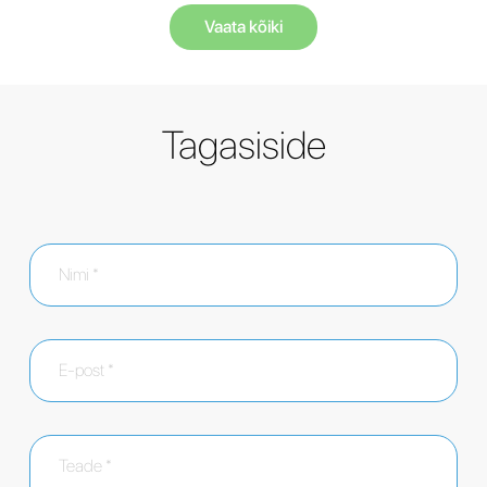
Vaata kõiki
Tagasiside