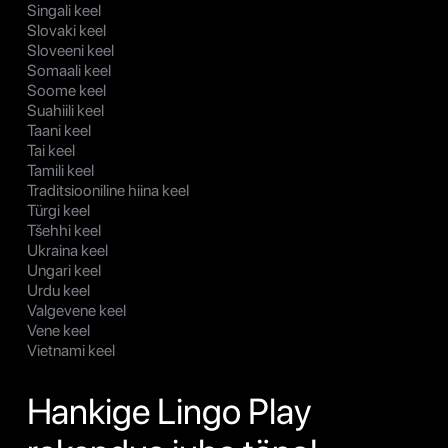
Singali keel
Slovaki keel
Sloveeni keel
Somaali keel
Soome keel
Suahiili keel
Taani keel
Tai keel
Tamili keel
Traditsiooniline hiina keel
Türgi keel
Tšehhi keel
Ukraina keel
Ungari keel
Urdu keel
Valgevene keel
Vene keel
Vietnami keel
Hankige Lingo Play