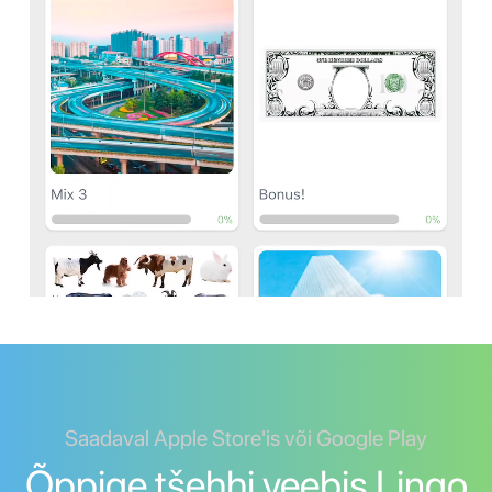
Saadaval Apple Store'is või Google Play
Õppige tšehhi veebis Lingo