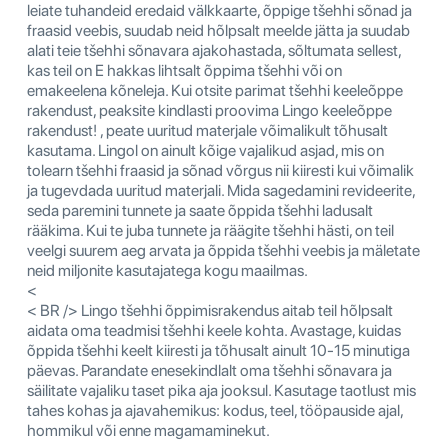
leiate tuhandeid eredaid välkkaarte, õppige tšehhi sõnad ja
fraasid veebis, suudab neid hõlpsalt meelde jätta ja suudab
alati teie tšehhi sõnavara ajakohastada, sõltumata sellest,
kas teil on E hakkas lihtsalt õppima tšehhi või on
emakeelena kõneleja. Kui otsite parimat tšehhi keeleõppe
rakendust, peaksite kindlasti proovima Lingo keeleõppe
rakendust! , peate uuritud materjale võimalikult tõhusalt
kasutama. Lingol on ainult kõige vajalikud asjad, mis on
tolearn tšehhi fraasid ja sõnad võrgus nii kiiresti kui võimalik
ja tugevdada uuritud materjali. Mida sagedamini revideerite,
seda paremini tunnete ja saate õppida tšehhi ladusalt
rääkima. Kui te juba tunnete ja räägite tšehhi hästi, on teil
veelgi suurem aeg arvata ja õppida tšehhi veebis ja mäletate
neid miljonite kasutajatega kogu maailmas.
<
< BR /> Lingo tšehhi õppimisrakendus aitab teil hõlpsalt
aidata oma teadmisi tšehhi keele kohta. Avastage, kuidas
õppida tšehhi keelt kiiresti ja tõhusalt ainult 10-15 minutiga
päevas. Parandate enesekindlalt oma tšehhi sõnavara ja
säilitate vajaliku taset pika aja jooksul. Kasutage taotlust mis
tahes kohas ja ajavahemikus: kodus, teel, tööpauside ajal,
hommikul või enne magamaminekut.