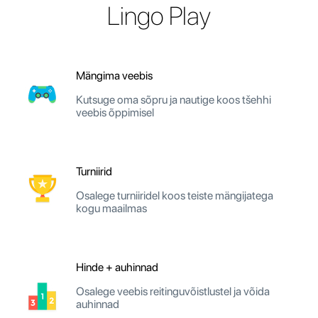
Lingo Play
Mängima veebis
Kutsuge oma sõpru ja nautige koos tšehhi
veebis õppimisel
Turniirid
Osalege turniiridel koos teiste mängijatega
kogu maailmas
Hinde + auhinnad
Osalege veebis reitinguvõistlustel ja võida
auhinnad