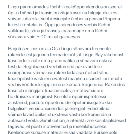
Lingo parim omadus Tšehhi keeleõpperakendus on see, et
õpitud sõnad ja fraasid on väga kasulikud algajatele, kes
võivad juba olla tšehhi esinejate ümber ja peavad õppima
kiiresti kontekstis . Õppige rakenduses veebis tšehhi
välkkaarte, sõnu ja fraase ja parandage oma tšehhi
sõnavara vaid 5–10 minutiga päevas.
Harjutused, mis on a a Osa Lingo sõnavara treenerite
rakendusest jaguneb teemade põhjal. Lingo Play rakendust
kasutades saate oma grammatika ja sõnavara oskusi
testida. Regulaarsed veebiturniirid pakuvad teile
suurepärase võimaluse rakendada äsja õpitud sõnu
kaasõpilaste vastu erinevatest maailma osadest. on muuta
veebis võõrkeele õppimine uskumatu kogemuse. Rakendus
kasutab mängijate kaasamiseks ja motivatsiooni
hoidmiseks mängimist. Kui olete õppimisprotsessi
alustanud, puutute õppetundide lõpetamisega kokku
hulgaliselt versiooniuuendusi ja energiat. Edasmikud
võimaldavad õpilastel üksteise vastu konkureerida ja
autasusid võita. Gamification ja interaktiivne kasutajaliidesed
tagavad, et püsib motiveeritud ja meelelahutuseks.
Keeleõppe kursuse materjali ei saa vaadata, kui see pole