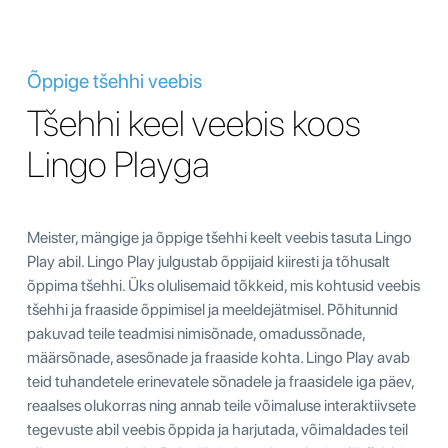
Õppige tšehhi veebis
Tšehhi keel veebis koos
Lingo Playga
Meister, mängige ja õppige tšehhi keelt veebis tasuta Lingo
Play abil. Lingo Play julgustab õppijaid kiiresti ja tõhusalt
õppima tšehhi. Üks olulisemaid tõkkeid, mis kohtusid veebis
tšehhi ja fraaside õppimisel ja meeldejätmisel. Põhitunnid
pakuvad teile teadmisi nimisõnade, omadussõnade,
määrsõnade, asesõnade ja fraaside kohta. Lingo Play avab
teid tuhandetele erinevatele sõnadele ja fraasidele iga päev,
reaalses olukorras ning annab teile võimaluse interaktiivsete
tegevuste abil veebis õppida ja harjutada, võimaldades teil