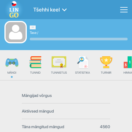
Tšehhi keel
Tase
/
MÄNGI
TUNNID
TUNNISTUS
STATISTIKA
TURNIIR
HINN
Mängijad võrgus
Aktiivsed mängud
Täna mängitud mängud
4560