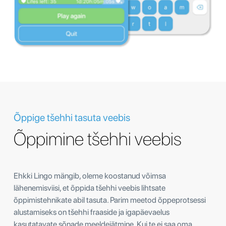
Õppige tšehhi tasuta veebis
Õppimine tšehhi veebis
Ehkki Lingo mängib, oleme koostanud võimsa
lähenemisviisi, et õppida tšehhi veebis lihtsate
õppimistehnikate abil tasuta. Parim meetod õppeprotsessi
alustamiseks on tšehhi fraaside ja igapäevaelus
kasutatavate sõnade meeldejätmine. Kui te ei saa oma