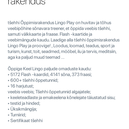
rakendus
tšehhi Õppimisrakendus Lingo Play on huvitav ja tõhus
veebipõhine sõnavara treener, et õppida veebis tšehhi,
samuti välkkaarte ja fraase. Flash -kaartide ja
veebimängude kaudu. Laadige alla tšehhi õppimisrakendus
Lingo Play ja proovige! , Loodus, loomad, teadus, sport ja
turism, kunst, toit, seadmed, mööbel, ilu ja tervis, meditsiin,
aga ka paljud muud teemad ...
Õppige Keel Lingo paljude omaduste kaudu:
‣ 5172 Flash -kaardid, 4141 sõna, 373 fraasi;
‣ 600+ tšehhi õppetunnid;
‣ 16 harjutust;
veebis veebis; Tšehhi õppetunnid algajatele;
‣ keeleteadlaste ja emakeelena kõnelejate täiustatud sisu;
‣ testid ja hinded;
‣ Üksikmängija;
‣ Turniirid;
‣ Sertifikaat tšehhi