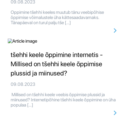
09.08.2023
Oppimine tšehhi keeles muutub tänu veebipõhise
õppimise võimalustele üha kättesaadavamaks.
Tänapäeval on turul palju tše […]
tšehhi keele õppimine internetis -
Millised on tšehhi keele õppimise
plussid ja miinused?
09.08.2023
Millised on tšehhi keele veebis õppimise plussid ja
miinused? Internetipõhine tšehhi keele õppimine on üha
populaa […]