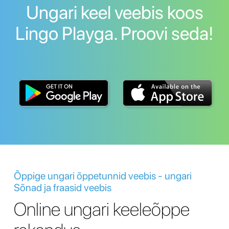
Ungari keel veebis koos
Lingo Playga. Proovi seda!
Õppige ungari õppetunnid veebis - ungari
Sõnad ja fraasid veebis
Online ungari keeleõppe