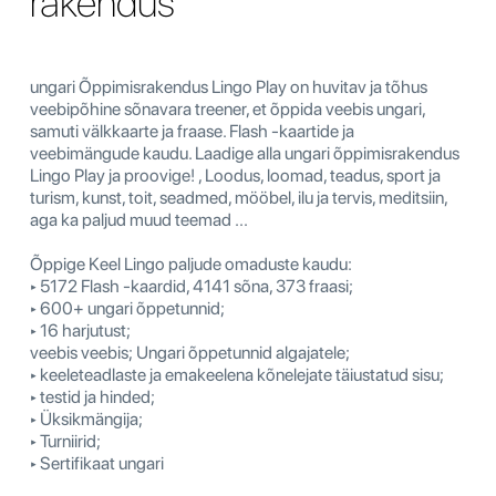
rakendus
ungari Õppimisrakendus Lingo Play on huvitav ja tõhus
veebipõhine sõnavara treener, et õppida veebis ungari,
samuti välkkaarte ja fraase. Flash -kaartide ja
veebimängude kaudu. Laadige alla ungari õppimisrakendus
Lingo Play ja proovige! , Loodus, loomad, teadus, sport ja
turism, kunst, toit, seadmed, mööbel, ilu ja tervis, meditsiin,
aga ka paljud muud teemad ...
Õppige Keel Lingo paljude omaduste kaudu:
‣ 5172 Flash -kaardid, 4141 sõna, 373 fraasi;
‣ 600+ ungari õppetunnid;
‣ 16 harjutust;
veebis veebis; Ungari õppetunnid algajatele;
‣ keeleteadlaste ja emakeelena kõnelejate täiustatud sisu;
‣ testid ja hinded;
‣ Üksikmängija;
‣ Turniirid;
‣ Sertifikaat ungari