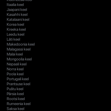
Itaalia keel
Jaapani keel
Kasahhi keel
Katalaani keel
Korea keel
Kreeka keel
Leedu keel
Läti keel
Makedoonia keel
Malagassi keel
Malai keel
Mongoolia keel
Nepaali keel
Norra keel
Poola keel
Portugali keel
Prantsuse keel
Puštu keel
Pärsia keel
Rootsi keel
Rumeenia keel
Saksa keel