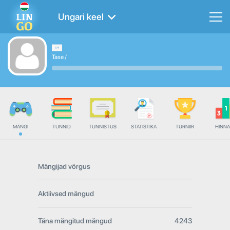
Ungari keel
Tase
/
MÄNGI
TUNNID
TUNNISTUS
STATISTIKA
TURNIIR
HINN
Mängijad võrgus
Aktiivsed mängud
Täna mängitud mängud
4243