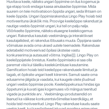
Huvitava keele, näiteks ungari õppimine on ilus kogemus ja
iga etapp toob endaga kaasa ainulaadse õppimise. Mida
suurem on teie motivatsioon õppida ungari, seda lihtsam on
keele õppida. Ungari õppimisrakendus Lingo Play hoiab teid
motiveerituna ükskõik mis. Proovige keeleõppe rakendust ja
nautige veebis õppimist ungari, kui teil on palju nalja.
Võõrkeelte õppimine, näiteks eluaegne keelekogemus
ungari. Rakendus kasutab veebimängu ja interaktiivset
kasutajaliidest, et rakendus lõbusaks muuta. Õppijana saate
võimaluse avada oma uksed uutele teemadele. Rakenduse
edetabelid motiveerivad õpilasi üksteise vastu
konkureerima ja autasusid võitma. Inglise]]]. Lingo Play on
keeleõppijatele õnnistus. Keelte õppimiseks ei saa olla
paremat viisi kui täieliku keelekümbluse kasutamine.
Gamification hoiab teid keeleõppe rakendusele liimitud ja
tagab, et õpiksite ungari keelt kiiremini. Samuti saate oma
edusamme jälgida ja vaadata, kui kaugele olete jõudnud
ungari veebis õppimise poole. Keeleõppekursus hindas iga
õppetunni ja kuvati igas kogemuses või mängus teenitud
vigade ja punktide arv. . Veebimängu produtsendid on
lisanud ka väikese konkurentsivõimelise keerdkäigu, et
hoida teid motiveeritud. Lingo Play rakenduse kaudu saate
veebis keelt, kui kaasõpilased istuvad maailma erinevates