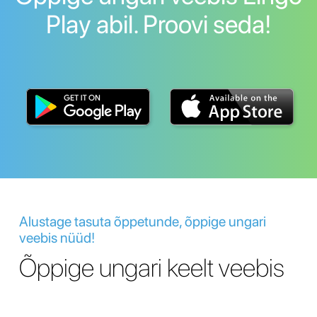
Play abil. Proovi seda!
Alustage tasuta õppetunde, õppige ungari
veebis nüüd!
Õppige ungari keelt veebis