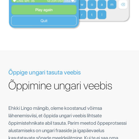
Õppige ungari tasuta veebis
Õppimine ungari veebis
Ehkki Lingo mängib, oleme koostanud võimsa
lähenemisviisi, et õppida ungari veebis lihtsate
õppimistehnikate abil tasuta. Parim meetod õppeprotsessi
alustamiseks on ungari fraaside ja igapäevaelus
kasutatavate sõnade meeldejätmine. Kui te ei saa oma