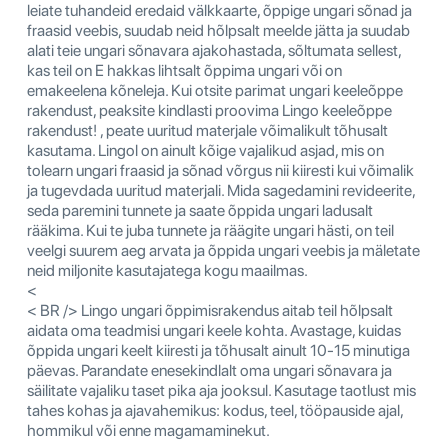
leiate tuhandeid eredaid välkkaarte, õppige ungari sõnad ja
fraasid veebis, suudab neid hõlpsalt meelde jätta ja suudab
alati teie ungari sõnavara ajakohastada, sõltumata sellest,
kas teil on E hakkas lihtsalt õppima ungari või on
emakeelena kõneleja. Kui otsite parimat ungari keeleõppe
rakendust, peaksite kindlasti proovima Lingo keeleõppe
rakendust! , peate uuritud materjale võimalikult tõhusalt
kasutama. Lingol on ainult kõige vajalikud asjad, mis on
tolearn ungari fraasid ja sõnad võrgus nii kiiresti kui võimalik
ja tugevdada uuritud materjali. Mida sagedamini revideerite,
seda paremini tunnete ja saate õppida ungari ladusalt
rääkima. Kui te juba tunnete ja räägite ungari hästi, on teil
veelgi suurem aeg arvata ja õppida ungari veebis ja mäletate
neid miljonite kasutajatega kogu maailmas.
<
< BR /> Lingo ungari õppimisrakendus aitab teil hõlpsalt
aidata oma teadmisi ungari keele kohta. Avastage, kuidas
õppida ungari keelt kiiresti ja tõhusalt ainult 10-15 minutiga
päevas. Parandate enesekindlalt oma ungari sõnavara ja
säilitate vajaliku taset pika aja jooksul. Kasutage taotlust mis
tahes kohas ja ajavahemikus: kodus, teel, tööpauside ajal,
hommikul või enne magamaminekut.