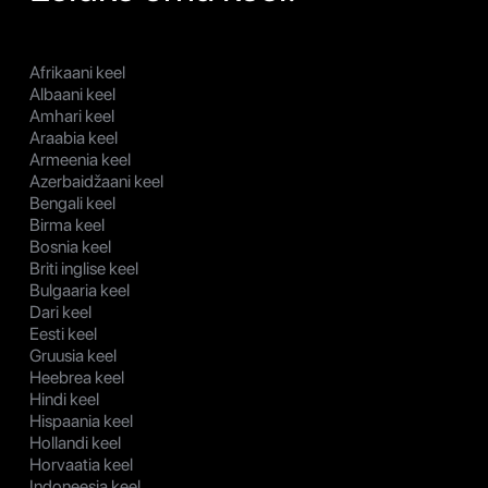
Afrikaani keel
Albaani keel
Amhari keel
Araabia keel
Armeenia keel
Azerbaidžaani keel
Bengali keel
Birma keel
Bosnia keel
Briti inglise keel
Bulgaaria keel
Dari keel
Eesti keel
Gruusia keel
Heebrea keel
Hindi keel
Hispaania keel
Hollandi keel
Horvaatia keel
Indoneesia keel