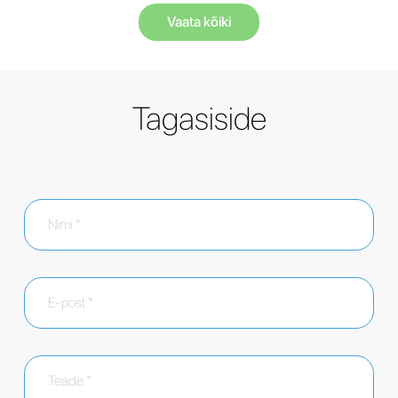
Vaata kõiki
Tagasiside