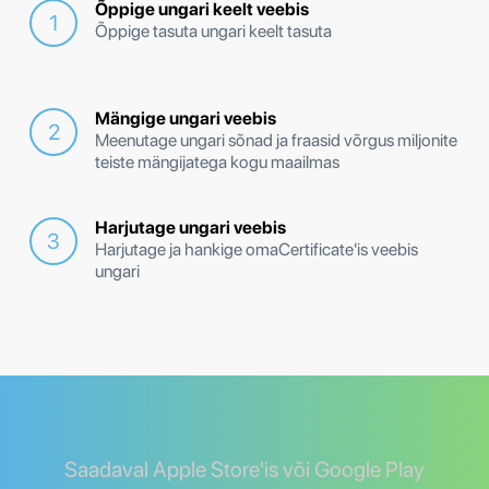
Õppige ungari keelt veebis
Õppige tasuta ungari keelt tasuta
Mängige ungari veebis
Meenutage ungari sõnad ja fraasid võrgus miljonite
teiste mängijatega kogu maailmas
Harjutage ungari veebis
Harjutage ja hankige omaCertificate'is veebis
ungari
Saadaval Apple Store'is või Google Play