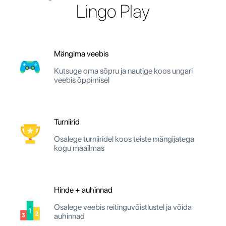
Lingo Play
Mängima veebis
Kutsuge oma sõpru ja nautige koos ungari
veebis õppimisel
Turniirid
Osalege turniiridel koos teiste mängijatega
kogu maailmas
Hinde + auhinnad
Osalege veebis reitinguvõistlustel ja võida
auhinnad