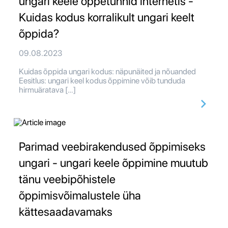
ungari keele õppetunnid internetis -
Kuidas kodus korralikult ungari keelt
õppida?
09.08.2023
Kuidas õppida ungari kodus: näpunäited ja nõuanded
Eesitlus: ungari keel kodus õppimine võib tunduda
hirmuäratava […]
Parimad veebirakendused õppimiseks
ungari - ungari keele õppimine muutub
tänu veebipõhistele
õppimisvõimalustele üha
kättesaadavamaks