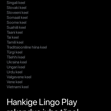
Singali keel
Slovaki keel
Sloveeni keel
Somaali keel
Soome keel
Suahiili keel
Taani keel
Tai keel
Tamili keel
Traditsiooniline hiina keel
Türgi keel
Tšehhi keel
Ukraina keel
Ungari keel
Urdu keel
Valgevene keel
Vene keel
Vietnami keel
Hankige Lingo Play