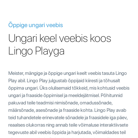
Õppige ungari veebis
Ungari keel veebis koos
Lingo Playga
Meister, mängige ja õppige ungari keelt veebis tasuta Lingo
Play abil. Lingo Play julgustab õppijaid kiiresti ja tõhusalt
õppima ungari. Üks olulisemaid tõkkeid, mis kohtusid veebis
ungari ja fraaside õppimisel ja meeldejätmisel. Põhitunnid
pakuvad teile teadmisi nimisõnade, omadussõnade,
määrsõnade, asesõnade ja fraaside kohta. Lingo Play avab
teid tuhandetele erinevatele sõnadele ja fraasidele iga päev,
reaalses olukorras ning annab teile võimaluse interaktiivsete
tegevuste abil veebis õppida ja harjutada, võimaldades teil