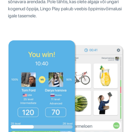
sõnavara arendada. Pole tähtis, kas olete algaja või ungari
kogenud õppija, Lingo Play pakub veebis õppimisvõimalusi
igale tasemele.