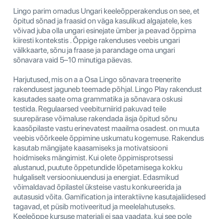
Lingo parim omadus Ungari keeleõpperakendus on see, et
õpitud sõnad ja fraasid on väga kasulikud algajatele, kes
võivad juba olla ungari esinejate ümber ja peavad õppima
kiiresti kontekstis . Õppige rakenduses veebis ungari
välkkaarte, sõnu ja fraase ja parandage oma ungari
sõnavara vaid 5–10 minutiga päevas.
Harjutused, mis on a a Osa Lingo sõnavara treenerite
rakendusest jaguneb teemade põhjal. Lingo Play rakendust
kasutades saate oma grammatika ja sõnavara oskusi
testida. Regulaarsed veebiturniirid pakuvad teile
suurepärase võimaluse rakendada äsja õpitud sõnu
kaasõpilaste vastu erinevatest maailma osadest. on muuta
veebis võõrkeele õppimine uskumatu kogemuse. Rakendus
kasutab mängijate kaasamiseks ja motivatsiooni
hoidmiseks mängimist. Kui olete õppimisprotsessi
alustanud, puutute õppetundide lõpetamisega kokku
hulgaliselt versiooniuuendusi ja energiat. Edasmikud
võimaldavad õpilastel üksteise vastu konkureerida ja
autasusid võita. Gamification ja interaktiivne kasutajaliidesed
tagavad, et püsib motiveeritud ja meelelahutuseks.
Keeleõppe kursuse materjali ei saa vaadata, kui see pole