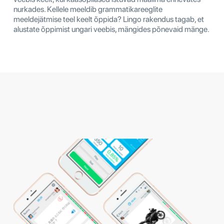
nurkades. Kellele meeldib grammatikareeglite
meeldejätmise teel keelt õppida? Lingo rakendus tagab, et
alustate õppimist ungari veebis, mängides põnevaid mänge.