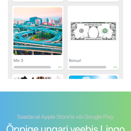
Saadaval Apple Store'is või Google Play
Õppige ungari veebis Lingo