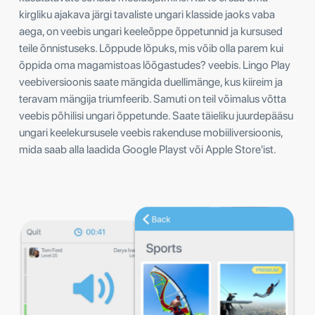
kirgliku ajakava järgi tavaliste ungari klasside jaoks vaba
aega, on veebis ungari keeleõppe õppetunnid ja kursused
teile õnnistuseks. Lõppude lõpuks, mis võib olla parem kui
õppida oma magamistoas lõõgastudes? veebis. Lingo Play
veebiversioonis saate mängida duellimänge, kus kiireim ja
teravam mängija triumfeerib. Samuti on teil võimalus võtta
veebis põhilisi ungari õppetunde. Saate täieliku juurdepääsu
ungari keelekursusele veebis rakenduse mobiiliversioonis,
mida saab alla laadida Google Playst või Apple Store'ist.