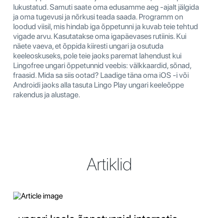
lukustatud. Samuti saate oma edusamme aeg -ajalt jälgida
ja oma tugevusi ja nõrkusi teada saada. Programm on
loodud viisil, mis hindab iga õppetunni ja kuvab teie tehtud
vigade arvu. Kasutatakse oma igapäevases rutiinis. Kui
näete vaeva, et õppida kiiresti ungari ja osutuda
keeleoskuseks, pole teie jaoks paremat lahendust kui
Lingofree ungari õppetunnid veebis: välkkaardid, sõnad,
fraasid. Mida sa siis ootad? Laadige täna oma iOS -i või
Androidi jaoks alla tasuta Lingo Play ungari keeleõppe
rakendus ja alustage.
Artiklid