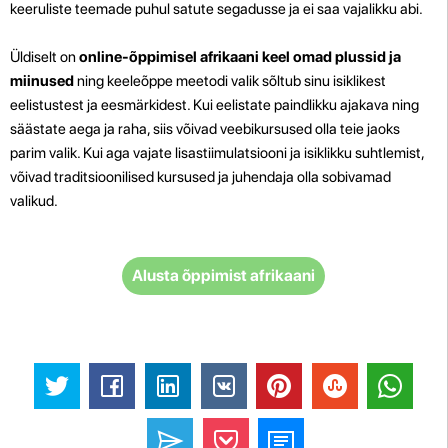
keeruliste teemade puhul satute segadusse ja ei saa vajalikku abi.
Üldiselt on
online-õppimisel afrikaani keel omad plussid ja
miinused
ning keeleõppe meetodi valik sõltub sinu isiklikest
eelistustest ja eesmärkidest. Kui eelistate paindlikku ajakava ning
säästate aega ja raha, siis võivad veebikursused olla teie jaoks
parim valik. Kui aga vajate lisastiimulatsiooni ja isiklikku suhtlemist,
võivad traditsioonilised kursused ja juhendaja olla sobivamad
valikud.
Alusta õppimist afrikaani