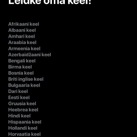
Leidke oma keel!
Afrikaani keel
Albaani keel
Amhari keel
Araabia keel
Armeenia keel
Azerbaidžaani keel
Bengali keel
Birma keel
Bosnia keel
Briti inglise keel
Bulgaaria keel
Dari keel
Eesti keel
Gruusia keel
Heebrea keel
Hindi keel
Hispaania keel
Hollandi keel
Horvaatia keel