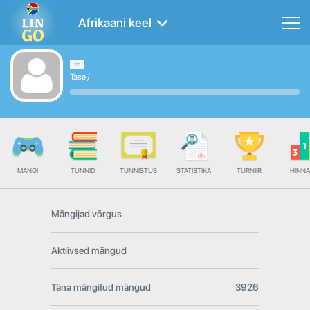
Afrikaani keel
Tase
/
MÄNGI
TUNNID
TUNNISTUS
STATISTIKA
TURNIIR
HINN
Mängijad võrgus
Aktiivsed mängud
Täna mängitud mängud
3926