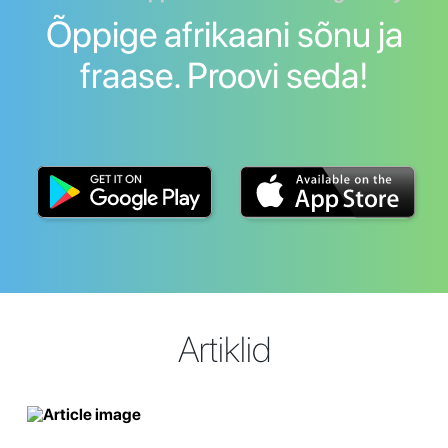
Õppige afrikaani sõnu ja
fraase. Proovi seda!
Artiklid