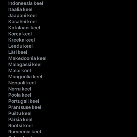
Indoneesia keel
Itaalia keel
Jaapani keel
Kasahhi keel
Katalaani keel
Korea keel
Kreeka keel
Leedu keel
Läti keel
Makedoonia keel
Malagassi keel
Malai keel
Mongoolia keel
Nepaali keel
Norra keel
Poola keel
Portugali keel
Prantsuse keel
Puštu keel
Pärsia keel
Rootsi keel
Rumeenia keel