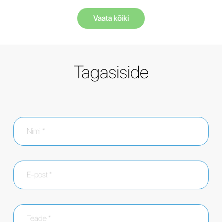
Vaata kõiki
Tagasiside