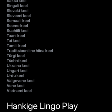
Saksa keel
Singali keel
Slovaki keel
Sloveeni keel
Somaali keel
Soome keel
Suahiili keel
Taani keel
Tai keel
Tamili keel
Traditsiooniline hiina keel
Türgi keel
Tšehhi keel
Ukraina keel
Ungari keel
Urdu keel
Valgevene keel
Vene keel
Vietnami keel
Hankige Lingo Play