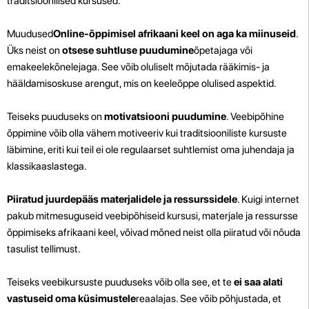
traditsioonilised kursused.
Muudused
Online-õppimisel afrikaani keel on aga ka
miinuseid
.
Üks neist on
otsese suhtluse puudumine
õpetajaga või
emakeelekõnelejaga. See võib oluliselt mõjutada rääkimis- ja
hääldamisoskuse arengut, mis on keeleõppe olulised aspektid.
Teiseks puuduseks on
motivatsiooni puudumine
. Veebipõhine
õppimine võib olla vähem motiveeriv kui traditsiooniliste kursuste
läbimine, eriti kui teil ei ole regulaarset suhtlemist oma juhendaja ja
klassikaaslastega.
Piiratud juurdepääs materjalidele ja ressurssidele
. Kuigi internet
pakub mitmesuguseid veebipõhiseid kursusi, materjale ja ressursse
õppimiseks afrikaani keel, võivad mõned neist olla piiratud või nõuda
tasulist tellimust.
Teiseks veebikursuste puuduseks võib olla see, et te
ei saa alati
vastuseid oma küsimustele
reaalajas. See võib põhjustada, et