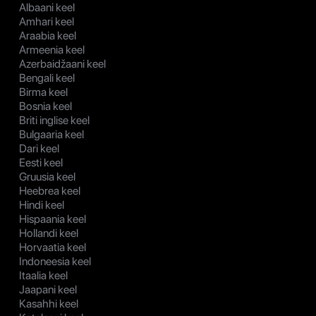
Albaani keel
Amhari keel
Araabia keel
Armeenia keel
Azerbaidžaani keel
Bengali keel
Birma keel
Bosnia keel
Briti inglise keel
Bulgaaria keel
Dari keel
Eesti keel
Gruusia keel
Heebrea keel
Hindi keel
Hispaania keel
Hollandi keel
Horvaatia keel
Indoneesia keel
Itaalia keel
Jaapani keel
Kasahhi keel