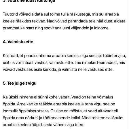
3. Võta ühendust tuutoriga
Tuutorid võivad aidata sul toime tulla raskustega, mis sul araabia
keeles rääkides tekivad. Nad võivad parandada teie hääldust, aidata
grammatika osas ning soovitada uusi väljendeid ja idioome.
4. Valmistu ette
Kui tead, et pead suhtlema araabia keeles, olgu see siis tööintervjuu,
esitlus või lihtsalt vestlus, valmistu ette. Tee nimekiri teemadest, mis
võivad vestluses esile kerkida, ja valmista neile vastused ette.
5. Tee julgelt vigu
Ka ükski inimene ei sünni kohe vabalt. Vead on teine võimalus
õppida. Ärge kartke rääkida araabia keeles ja teha vigu, see on
loomulik õppimisprotsess. Oluline on mõista, et vead aitavad teil
õppida oma nõrkusi ja töötada nende kallal. Mida rohkem sa lõpuks
araabia keeles räägid, seda vähem vigu teed.