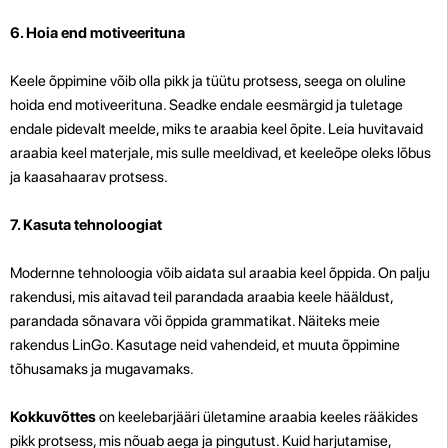
6. Hoia end motiveerituna
Keele õppimine võib olla pikk ja tüütu protsess, seega on oluline
hoida end motiveerituna. Seadke endale eesmärgid ja tuletage
endale pidevalt meelde, miks te araabia keel õpite. Leia huvitavaid
araabia keel materjale, mis sulle meeldivad, et keeleõpe oleks lõbus
ja kaasahaarav protsess.
7. Kasuta tehnoloogiat
Modernne tehnoloogia võib aidata sul araabia keel õppida. On palju
rakendusi, mis aitavad teil parandada araabia keele hääldust,
parandada sõnavara või õppida grammatikat. Näiteks meie
rakendus LinGo. Kasutage neid vahendeid, et muuta õppimine
tõhusamaks ja mugavamaks.
Kokkuvõttes
on keelebarjääri ületamine araabia keeles rääkides
pikk protsess, mis nõuab aega ja pingutust. Kuid harjutamise,