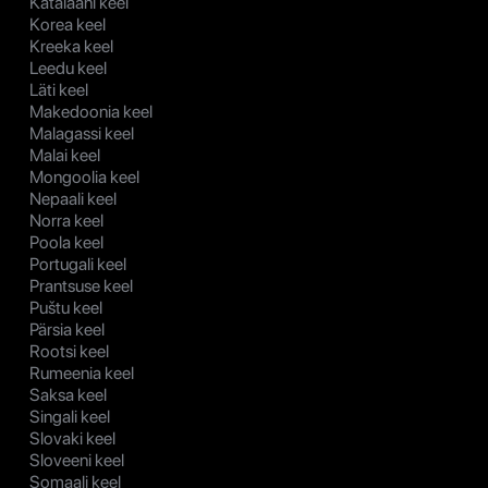
Katalaani keel
Korea keel
Kreeka keel
Leedu keel
Läti keel
Makedoonia keel
Malagassi keel
Malai keel
Mongoolia keel
Nepaali keel
Norra keel
Poola keel
Portugali keel
Prantsuse keel
Puštu keel
Pärsia keel
Rootsi keel
Rumeenia keel
Saksa keel
Singali keel
Slovaki keel
Sloveeni keel
Somaali keel