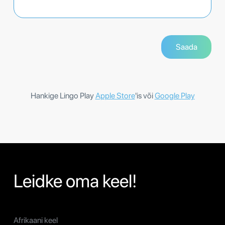
Hankige Lingo Play
Apple Store
'is või
Google Play
Leidke oma keel!
Afrikaani keel