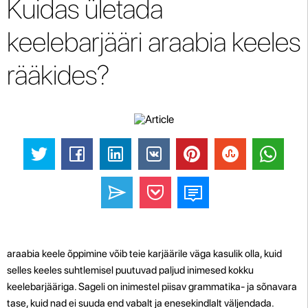
Kuidas ületada
keelebarjääri araabia keeles
rääkides?
araabia keele õppimine võib teie karjäärile väga kasulik olla, kuid
selles keeles suhtlemisel puutuvad paljud inimesed kokku
keelebarjääriga. Sageli on inimestel piisav grammatika- ja sõnavara
tase, kuid nad ei suuda end vabalt ja enesekindlalt väljendada.