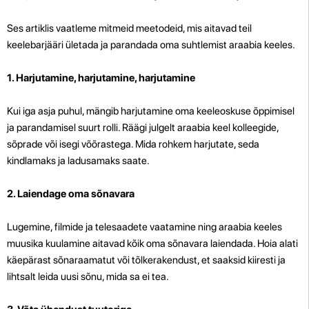
Ses artiklis vaatleme mitmeid meetodeid, mis aitavad teil
keelebarjääri ületada ja parandada oma suhtlemist araabia keeles.
1. Harjutamine, harjutamine, harjutamine
Kui iga asja puhul, mängib harjutamine oma keeleoskuse õppimisel
ja parandamisel suurt rolli. Räägi julgelt araabia keel kolleegide,
sõprade või isegi võõrastega. Mida rohkem harjutate, seda
kindlamaks ja ladusamaks saate.
2. Laiendage oma sõnavara
Lugemine, filmide ja telesaadete vaatamine ning araabia keeles
muusika kuulamine aitavad kõik oma sõnavara laiendada. Hoia alati
käepärast sõnaraamatut või tõlkerakendust, et saaksid kiiresti ja
lihtsalt leida uusi sõnu, mida sa ei tea.