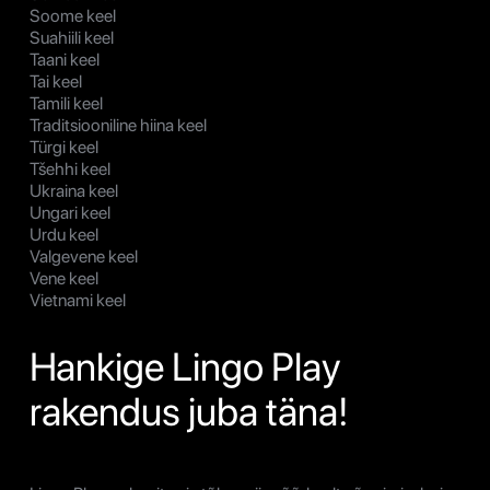
Soome keel
Suahiili keel
Taani keel
Tai keel
Tamili keel
Traditsiooniline hiina keel
Türgi keel
Tšehhi keel
Ukraina keel
Ungari keel
Urdu keel
Valgevene keel
Vene keel
Vietnami keel
Hankige Lingo Play
rakendus juba täna!