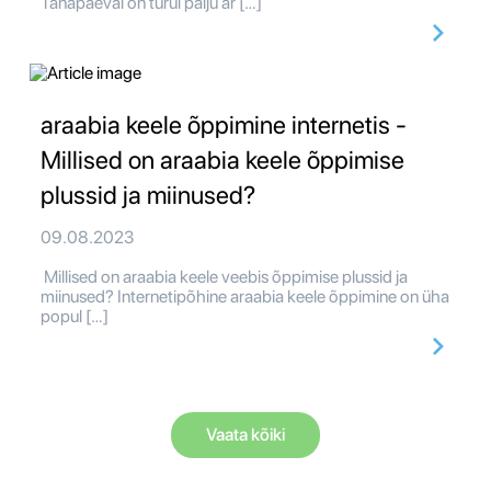
Tänapäeval on turul palju ar […]
araabia keele õppimine internetis -
Millised on araabia keele õppimise
plussid ja miinused?
09.08.2023
Millised on araabia keele veebis õppimise plussid ja
miinused? Internetipõhine araabia keele õppimine on üha
popul […]
Vaata kõiki