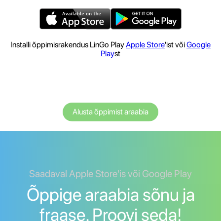
Installi õppimisrakendus LinGo Play
Apple Store
'ist või
Google
Play
st
Alusta õppimist araabia
Saadaval Apple Store'is või Google Play
Õppige araabia sõnu ja
fraase. Proovi seda!