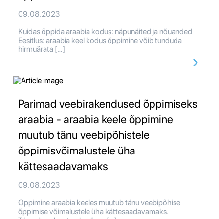
09.08.2023
Kuidas õppida araabia kodus: näpunäited ja nõuanded
Eesitlus: araabia keel kodus õppimine võib tunduda
hirmuärata […]
Parimad veebirakendused õppimiseks
araabia - araabia keele õppimine
muutub tänu veebipõhistele
õppimisvõimalustele üha
kättesaadavamaks
09.08.2023
Oppimine araabia keeles muutub tänu veebipõhise
õppimise võimalustele üha kättesaadavamaks.