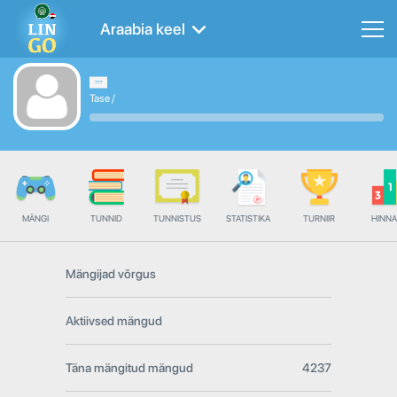
Araabia keel
Tase
/
MÄNGI
TUNNID
TUNNISTUS
STATISTIKA
TURNIIR
HINN
Mängijad võrgus
Aktiivsed mängud
Täna mängitud mängud
4237