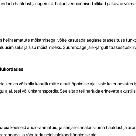
parandada hääldust ja lugemist. Paljud veebipõhised allikad pakuvad võimal
les heliraamatute mõistmisega, võite kasutada aeglase taasesituse funk
üüsimiseks ja sisu mõistmiseks. Suurendage järk-järgult taasesituskiir
olukordades
keeles võib olla kasulik mitte ainult õppimise ajal, vaid ka erinevates
u ajal, teel või ühistranspordis. See aitab teil harjuda erinevate akustili
aabia keelseid audioraamatuid, ja seejärel analüüsi oma hääldust ja aru
d parandada, ja rõhutada neid valdkondi õppimise ajal.