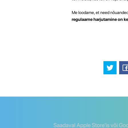
Me loodame, et need nõuanded a
regulaarne harjutamine on k
Saadaval Apple Store'is või Go