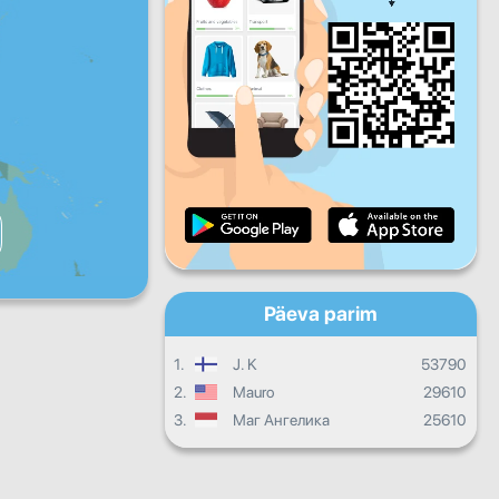
R
L
P
Igapäevane areng
Igakuised edusammud
Tunnistus
Üldine areng
Päeva parim
1.
J. K
53790
2.
Mauro
29610
3.
Маг Ангелика
25610