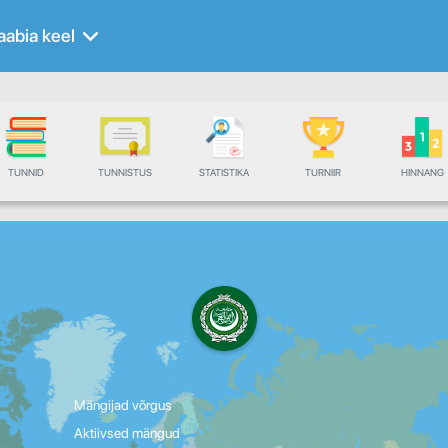
aabia keel
TUNNID
TUNNISTUS
STATISTIKA
TURNIIR
HINNANG
Mängijad võrgus
Aktiivsed mängud