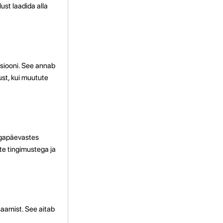
ust laadida alla
tsiooni. See annab
ust, kui muutute
 igapäevastes
ste tingimustega ja
saamist. See aitab