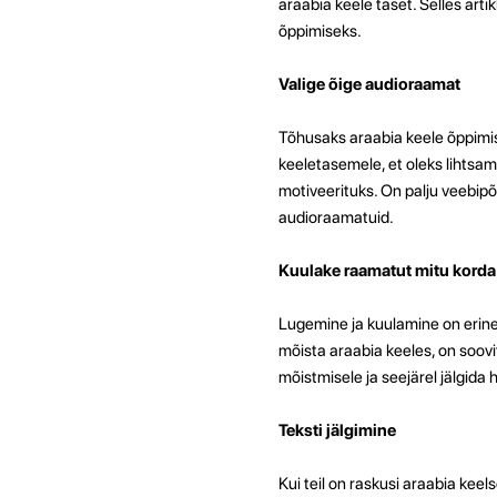
araabia keele taset. Selles ar
õppimiseks.
Valige õige audioraamat
Tõhusaks araabia keele õppimis
keeletasemele, et oleks lihtsam
motiveerituks. On palju veebipõh
audioraamatuid.
Kuulake raamatut mitu korda
Lugemine ja kuulamine on erine
mõista araabia keeles, on soov
mõistmisele ja seejärel jälgida h
Teksti jälgimine
Kui teil on raskusi araabia kee