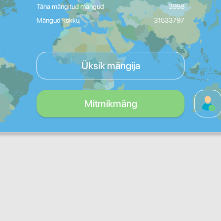
Täna mängitud mängud
3998
Mängud kokku
31533797
Üksik mängija
Mitmikmäng