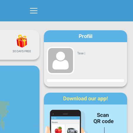
Profiil
30 DAYS FREE
Tase
|
Progress
E
T
K
N