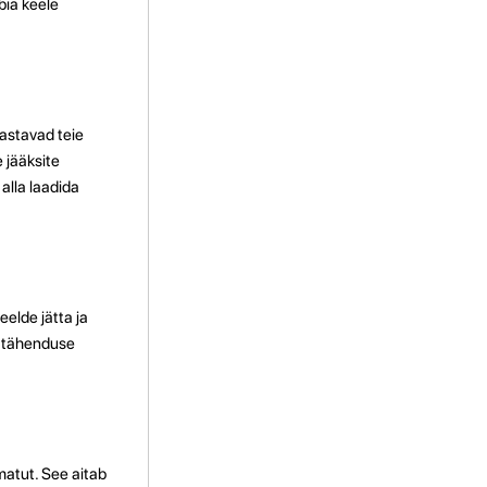
bia keele
astavad teie
 jääksite
alla laadida
elde jätta ja
e tähenduse
matut. See aitab