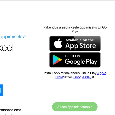
Rakendus araabia keele õppimiseks LinGo
Play
l õppimiseks?
keel
Installi õppimisrakendus LinGo Play
Apple
Store
'ist või
Google Play
st
Alusta õppimist araabia
parandada oma