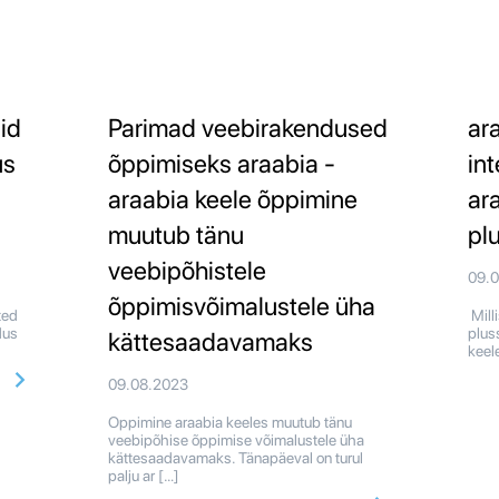
id
Parimad veebirakendused
ar
us
õppimiseks araabia -
int
araabia keele õppimine
ar
muutub tänu
pl
veebipõhistele
09.
õppimisvõimalustele üha
ted
Mill
dus
plus
kättesaadavamaks
keel
09.08.2023
Oppimine araabia keeles muutub tänu
veebipõhise õppimise võimalustele üha
kättesaadavamaks. Tänapäeval on turul
palju ar […]