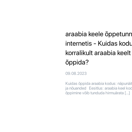
araabia keele õppetunn
internetis - Kuidas kod
korralikult araabia keelt
õppida?
09.08.2023
Kuidas õppida araabia kodus: näpunäi
ja nõuanded Eesitlus: araabia keel ko
õppimine võib tunduda hirmuärata […]