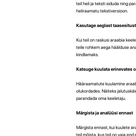
teil heli ja teksti siduda ning 
heliraamatu tekstiversioon.
Kasutage aeglast taasesitust
Kui teil on raskusi araabia kee
teile rohkem aega häälduse anal
kindlamaks.
Katsuge kuulata erinevates 
Hääraamatute kuulamine araabia 
olukordades. Näiteks jalutuskäig
parandada oma keeletaju.
Märgista ja analüüsi ennast
Märgista ennast, kui kuulete ar
teil mõista, kus teil on vaja en