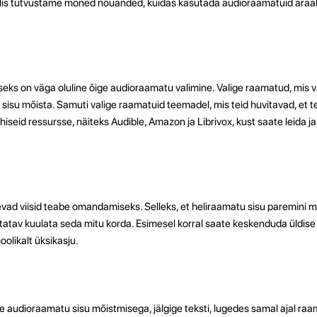
tiklis tutvustame mõned nõuanded, kuidas kasutada audioraamatuid araa
eks on väga oluline õige audioraamatu valimine. Valige raamatud, mis v
 sisu mõista. Samuti valige raamatuid teemadel, mis teid huvitavad, et te
iseid ressursse, näiteks Audible, Amazon ja Librivox, kust saate leida ja 
vad viisid teabe omandamiseks. Selleks, et heliraamatu sisu paremini me
itatav kuulata seda mitu korda. Esimesel korral saate keskenduda üldis
oolikalt üksikasju.
lse audioraamatu sisu mõistmisega, jälgige teksti, lugedes samal ajal raa