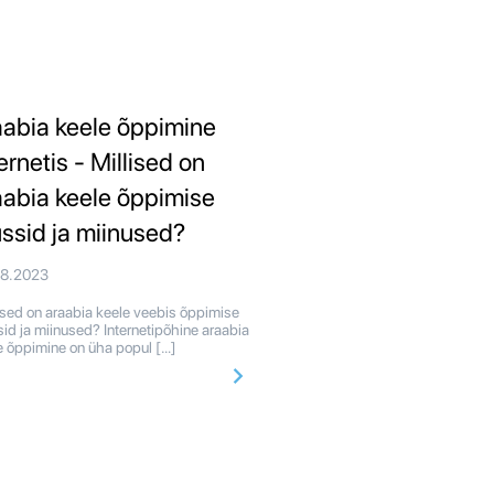
aabia keele õppimine
ernetis - Millised on
aabia keele õppimise
ussid ja miinused?
08.2023
ised on araabia keele veebis õppimise
sid ja miinused? Internetipõhine araabia
e õppimine on üha popul […]