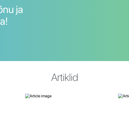
õnu ja
a!
Artiklid