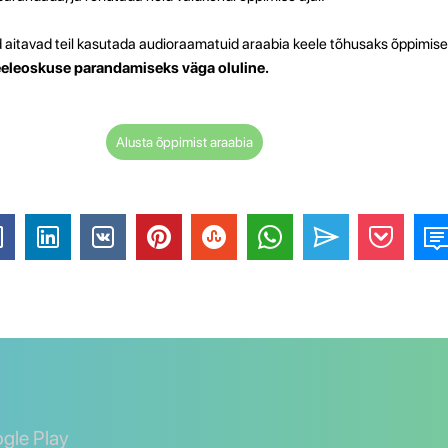
itavad teil kasutada audioraamatuid araabia keele tõhusaks õppimisek
eeleoskuse parandamiseks väga oluline.
Alusta õppimist araabia
ogle Play