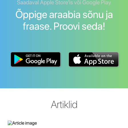
Saadaval Apple Store'is või Google Play
Õppige araabia sõnu ja
fraase. Proovi seda!
Artiklid