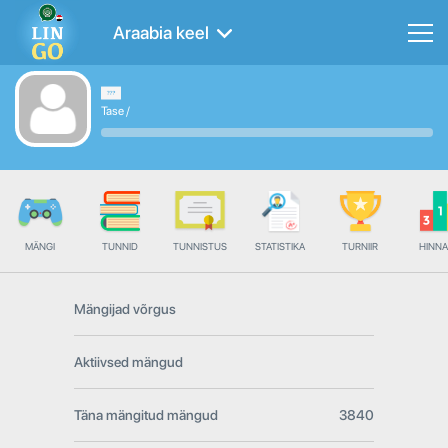
Araabia keel
Tase
/
MÄNGI
TUNNID
TUNNISTUS
STATISTIKA
TURNIIR
HINN
Mängijad võrgus
Aktiivsed mängud
Täna mängitud mängud
3840