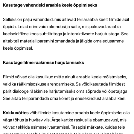
Kasutage vahendeid araabia keele õppimiseks
Selleks on palju vahendeid, mis aitavad teil araabia keelt filmide abil
õppida. Leiad erinevaid rakendusi ja saite, mis pakuvad araabia
keelseid filme koos subtiitritega ja interaktiivsete harjutustega. See
aitab teil materjali paremini omandada ja jälgida oma edusamme
keele õppimisel.
Kasutage filme rääkimise harjutamiseks
Filmid võivad olla kasulikud mitte ainult araabia keele mõistmiseks,
vaid ka rääkimisoskuse arendamiseks. Sa võid kasutada filmidest
pärit dialooge rääkimise harjutamiseks oma sõprade või õpetajaga.
See aitab teil parandada oma kõnet ja enesekindlust araabia keel.
Kokkuvõttes
võib filmide kasutamine araabia keele õppimiseks olla
väga tõhus ja huvitav viis. Ärge kartke raskusi ja ebamugavusi, mis
võivad tekkida esimesel vaatamisel. Tasapisi märkate, kuidas teie