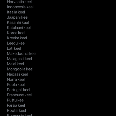
Horvaatia keel
Indoneesia keel
Itaalia keel
Jaapani keel
Kasahhi keel
Katalaani keel
Korea keel
Kreeka keel
Leedu keel
Läti keel
Makedoonia keel
Malagassi keel
Malai keel
Mongoolia keel
Nepaali keel
Norra keel
Poola keel
Portugali keel
Prantsuse keel
Puštu keel
Pärsia keel
Rootsi keel
Rumeenia keel