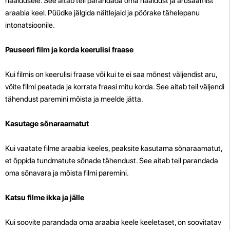
hääldusele. See aitab teil parandada oma hääldust ja arusaamist
araabia keel. Püüdke jälgida näitlejaid ja pöörake tähelepanu
intonatsioonile.
Pauseeri film ja korda keerulisi fraase
Kui filmis on keerulisi fraase või kui te ei saa mõnest väljendist aru,
võite filmi peatada ja korrata fraasi mitu korda. See aitab teil väljendi
tähendust paremini mõista ja meelde jätta.
Kasutage sõnaraamatut
Kui vaatate filme araabia keeles, peaksite kasutama sõnaraamatut,
et õppida tundmatute sõnade tähendust. See aitab teil parandada
oma sõnavara ja mõista filmi paremini.
Katsu filme ikka ja jälle
Kui soovite parandada oma araabia keele keeletaset, on soovitatav