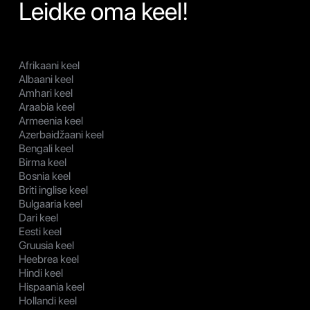
Leidke oma keel!
Afrikaani keel
Albaani keel
Amhari keel
Araabia keel
Armeenia keel
Azerbaidžaani keel
Bengali keel
Birma keel
Bosnia keel
Briti inglise keel
Bulgaaria keel
Dari keel
Eesti keel
Gruusia keel
Heebrea keel
Hindi keel
Hispaania keel
Hollandi keel