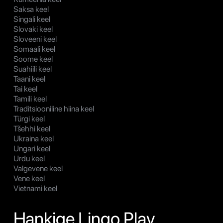
Saksa keel
Singali keel
Slovaki keel
Sloveeni keel
Somaali keel
Soome keel
Suahiili keel
Taani keel
Tai keel
Tamili keel
Traditsiooniline hiina keel
Türgi keel
Tšehhi keel
Ukraina keel
Ungari keel
Urdu keel
Valgevene keel
Vene keel
Vietnami keel
Hankige Lingo Play