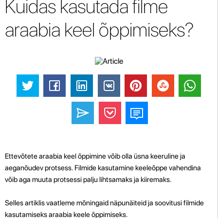
Kuidas kasutada filme
araabia keel õppimiseks?
Ettevõtete araabia keel õppimine võib olla üsna keeruline ja
aeganõudev protsess. Filmide kasutamine keeleõppe vahendina
võib aga muuta protsessi palju lihtsamaks ja kiiremaks.
Selles artiklis vaatleme mõningaid näpunäiteid ja soovitusi filmide
kasutamiseks araabia keele õppimiseks.