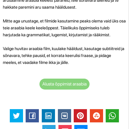
arusaamine araabia keelest paraneb, teie sõnavara laieneb ja te
hakkate paremini aru saama hääldusest.
Mitte aga unustage, et filmide kasutamine peaks olema vaid üks osa
teie araabia keele keeleõppest. Täielikuks õppimiseks tuleb
harjutada ka grammatikat, lugemist, kirjutamist ja rääkimist.
Valige huvitav araabia film, kuulake hääldust, kasutage subtiitreid ja
sõnavara, tehke pausid, et korrata keerulisi fraase, ja pidage
meeles, et vaadake filme ikka ja jälle.
Alusta õppimist araabia