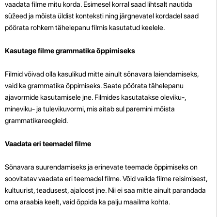
vaadata filme mitu korda. Esimesel korral saad lihtsalt nautida
süžeed ja mõista üldist konteksti ning järgnevatel kordadel saad
pöörata rohkem tähelepanu filmis kasutatud keelele.
Kasutage filme grammatika õppimiseks
Filmid võivad olla kasulikud mitte ainult sõnavara laiendamiseks,
vaid ka grammatika õppimiseks. Saate pöörata tähelepanu
ajavormide kasutamisele jne. Filmides kasutatakse oleviku-,
mineviku- ja tulevikuvormi, mis aitab sul paremini mõista
grammatikareegleid.
Vaadata eri teemadel filme
Sõnavara suurendamiseks ja erinevate teemade õppimiseks on
soovitatav vaadata eri teemadel filme. Võid valida filme reisimisest,
kultuurist, teadusest, ajaloost jne. Nii ei saa mitte ainult parandada
oma araabia keelt, vaid õppida ka palju maailma kohta.