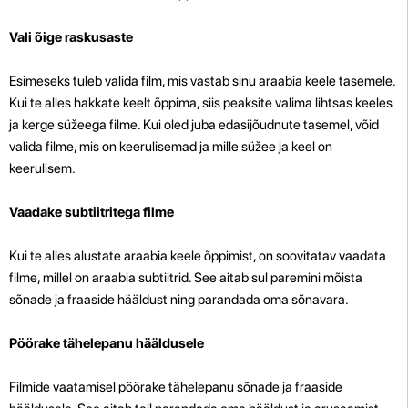
Vali õige raskusaste
Esimeseks tuleb valida film, mis vastab sinu araabia keele tasemele.
Kui te alles hakkate keelt õppima, siis peaksite valima lihtsas keeles
ja kerge süžeega filme. Kui oled juba edasijõudnute tasemel, võid
valida filme, mis on keerulisemad ja mille süžee ja keel on
keerulisem.
Vaadake subtiitritega filme
Kui te alles alustate araabia keele õppimist, on soovitatav vaadata
filme, millel on araabia subtiitrid. See aitab sul paremini mõista
sõnade ja fraaside hääldust ning parandada oma sõnavara.
Pöörake tähelepanu hääldusele
Filmide vaatamisel pöörake tähelepanu sõnade ja fraaside