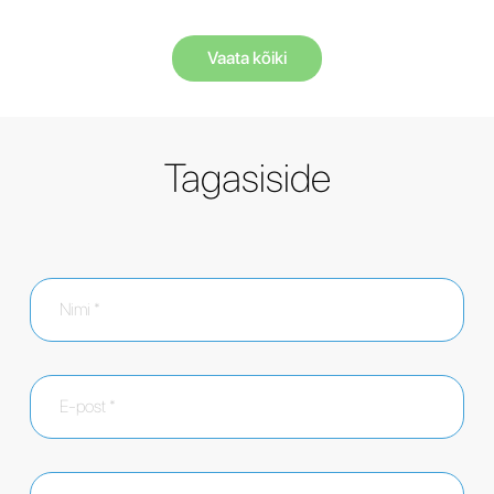
Vaata kõiki
Tagasiside