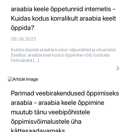
araabia keele õppetunnid internetis -
Kuidas kodus korralikult araabia keelt
õppida?
09.08.2023
Kuidas õppida araabia kodus: näpunäited ja nõuanded
Eesitlus: araabia keel kodus õppimine võib tunduda
hirmuärata […]
Parimad veebirakendused õppimiseks
araabia - araabia keele õppimine
muutub tänu veebipõhistele
õppimisvõimalustele üha
kättesaadavamaks