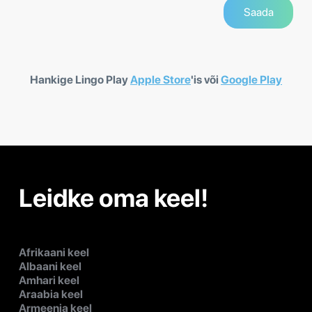
Hankige Lingo Play
Apple Store
'is või
Google Play
Leidke oma keel!
Afrikaani keel
Albaani keel
Amhari keel
Araabia keel
Armeenia keel