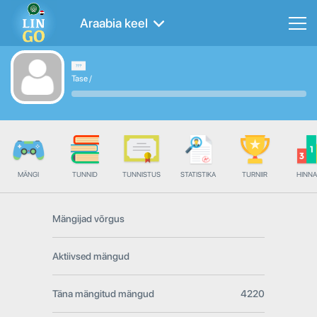
Araabia keel
Tase
/
MÄNGI
TUNNID
TUNNISTUS
STATISTIKA
TURNIIR
HINN
Mängijad võrgus
Aktiivsed mängud
Täna mängitud mängud
4220