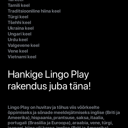
Tamili keel
Traditsiooniline hiina keel
Türgi keel
Tšehhi keel
Ukraina keel
Ungari keel
Urdu keel
Valgevene keel
Vene keel
Vietnami keel
Hankige Lingo Play
rakendus juba täna!
Lingo Play on huvitav ja tõhus viis võõrkeelte
õppimiseks ja sõnade meeldejätmiseks inglise (Briti ja
Ameerika), hispaania, prantsuse, saksa, itaalia,
portugali (Brasiilia ja Euroopa), araabia, vene, türgi,
jaapani, hiina või korea, inglise (Briti ja Ameerika),