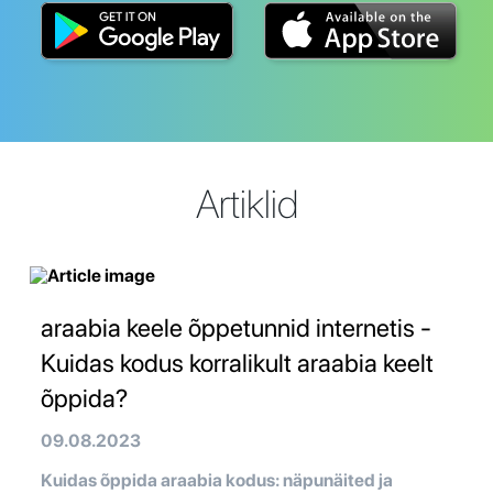
Artiklid
araabia keele õppetunnid internetis -
Kuidas kodus korralikult araabia keelt
õppida?
09.08.2023
Kuidas õppida araabia kodus: näpunäited ja