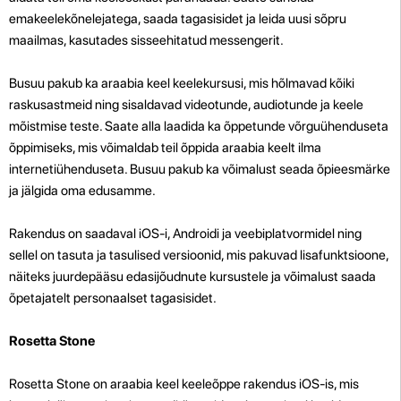
emakeelekõnelejatega, saada tagasisidet ja leida uusi sõpru
maailmas, kasutades sisseehitatud messengerit.
Busuu pakub ka araabia keel keelekursusi, mis hõlmavad kõiki
raskusastmeid ning sisaldavad videotunde, audiotunde ja keele
mõistmise teste. Saate alla laadida ka õppetunde võrguühenduseta
õppimiseks, mis võimaldab teil õppida araabia keelt ilma
internetiühenduseta. Busuu pakub ka võimalust seada õpieesmärke
ja jälgida oma edusamme.
Rakendus on saadaval iOS-i, Androidi ja veebiplatvormidel ning
sellel on tasuta ja tasulised versioonid, mis pakuvad lisafunktsioone,
näiteks juurdepääsu edasijõudnute kursustele ja võimalust saada
õpetajatelt personaalset tagasisidet.
Rosetta Stone
Rosetta Stone on araabia keel keeleõppe rakendus iOS-is, mis