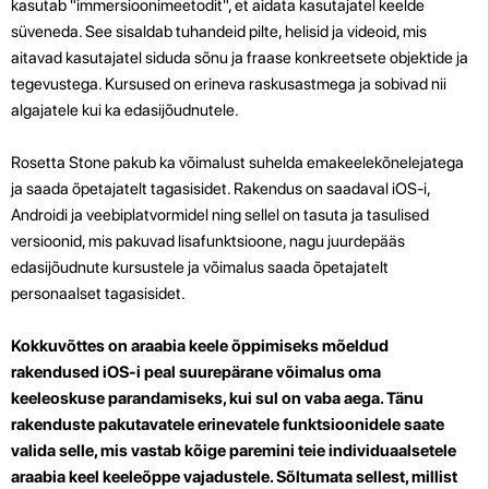
kasutab "immersioonimeetodit", et aidata kasutajatel keelde
süveneda. See sisaldab tuhandeid pilte, helisid ja videoid, mis
aitavad kasutajatel siduda sõnu ja fraase konkreetsete objektide ja
tegevustega. Kursused on erineva raskusastmega ja sobivad nii
algajatele kui ka edasijõudnutele.
Rosetta Stone pakub ka võimalust suhelda emakeelekõnelejatega
ja saada õpetajatelt tagasisidet. Rakendus on saadaval iOS-i,
Androidi ja veebiplatvormidel ning sellel on tasuta ja tasulised
versioonid, mis pakuvad lisafunktsioone, nagu juurdepääs
edasijõudnute kursustele ja võimalus saada õpetajatelt
personaalset tagasisidet.
Kokkuvõttes on araabia keele õppimiseks mõeldud
rakendused iOS-i peal suurepärane võimalus oma
keeleoskuse parandamiseks, kui sul on vaba aega. Tänu
rakenduste pakutavatele erinevatele funktsioonidele saate
valida selle, mis vastab kõige paremini teie individuaalsetele
araabia keel keeleõppe vajadustele. Sõltumata sellest, millist