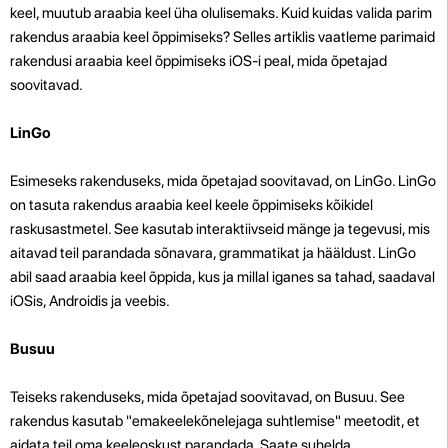
keel, muutub araabia keel üha olulisemaks. Kuid kuidas valida parim
rakendus araabia keel õppimiseks? Selles artiklis vaatleme parimaid
rakendusi araabia keel õppimiseks iOS-i peal, mida õpetajad
soovitavad.
LinGo
Esimeseks rakenduseks, mida õpetajad soovitavad, on LinGo. LinGo
on tasuta rakendus araabia keel keele õppimiseks kõikidel
raskusastmetel. See kasutab interaktiivseid mänge ja tegevusi, mis
aitavad teil parandada sõnavara, grammatikat ja hääldust. LinGo
abil saad araabia keel õppida, kus ja millal iganes sa tahad, saadaval
iOSis, Androidis ja veebis.
Busuu
Teiseks rakenduseks, mida õpetajad soovitavad, on Busuu. See
rakendus kasutab "emakeelekõnelejaga suhtlemise" meetodit, et
aidata teil oma keeleoskust parandada. Saate suhelda