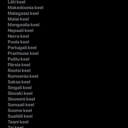
Läti keel
Makedoonia keel
Malagassi keel
Malai keel
Mongoolia keel
Nepaali keel
Norra keel
Poola keel
Portugali keel
Prantsuse keel
Puštu keel
Pärsia keel
Rootsi keel
Rumeenia keel
Saksa keel
Singali keel
Slovaki keel
Sloveeni keel
Somaali keel
Soome keel
Suahiili keel
Taani keel
Tai keel