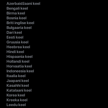
Azerbaidžaani keel
Bengali keel
Birma keel
Bosnia keel
Briti inglise keel
Bulgaaria keel
Dari keel
Eesti keel
Gruusia keel
Heebrea keel
Hindi keel
Hispaania keel
Hollandi keel
Horvaatia keel
Indoneesia keel
Itaalia keel
Jaapani keel
Kasahhi keel
Katalaani keel
Korea keel
Kreeka keel
Leedu keel