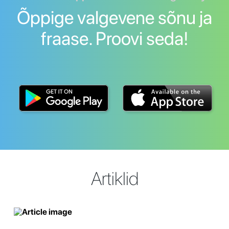
Õppige valgevene sõnu ja
fraase. Proovi seda!
Artiklid