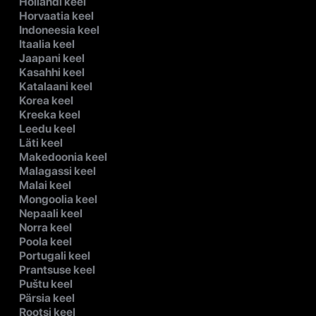
Hollandi keel
Horvaatia keel
Indoneesia keel
Itaalia keel
Jaapani keel
Kasahhi keel
Katalaani keel
Korea keel
Kreeka keel
Leedu keel
Läti keel
Makedoonia keel
Malagassi keel
Malai keel
Mongoolia keel
Nepaali keel
Norra keel
Poola keel
Portugali keel
Prantsuse keel
Puštu keel
Pärsia keel
Rootsi keel