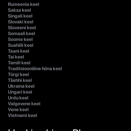
Rumeenia keel
Saksa keel
Singali keel
Slovaki keel
Sloveeni keel
Somaali keel
Soome keel
Suahiili keel
Taani keel
Tai keel
Tamili keel
Traditsiooniline hiina keel
Türgi keel
Tšehhi keel
Ukraina keel
Ungari keel
Urdu keel
Valgevene keel
Vene keel
Vietnami keel