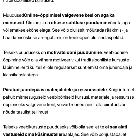
traditsioonilised kursused.
Muudused
Online-õppimisel valgevene keel on aga ka
miinuseid
. Üks neist on
otsese suhtluse puudumine
õpetajaga
või emakeelekõnelejaga. See võib oluliselt mõjutada rääkimis- ja
hääldamisoskuse arengut, mis on keeleõppe olulised aspektid.
Teiseks puuduseks on
motivatsiooni puudumine
. Veebipõhine
õppimine võib olla vähem motiveeriv kui traditsiooniliste kursuste
läbimine, eriti kui teil ei ole regulaarset suhtlemist oma juhendaja ja
klassikaaslastega.
Piiratud juurdepääs materjalidele ja ressurssidele
. Kuigi internet
pakub mitmesuguseid veebipõhiseid kursusi, materjale ja ressursse
õppimiseks valgevene keel, võivad mõned neist olla piiratud või
nõuda tasulist tellimust.
Teiseks veebikursuste puuduseks võib olla see, et te
ei saa alati
vastuseid oma küsimustele
reaalajas. See võib põhjustada, et