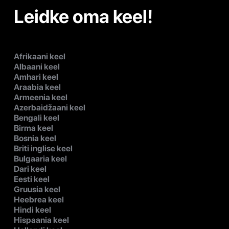
Leidke oma keel!
Afrikaani keel
Albaani keel
Amhari keel
Araabia keel
Armeenia keel
Azerbaidžaani keel
Bengali keel
Birma keel
Bosnia keel
Briti inglise keel
Bulgaaria keel
Dari keel
Eesti keel
Gruusia keel
Heebrea keel
Hindi keel
Hispaania keel