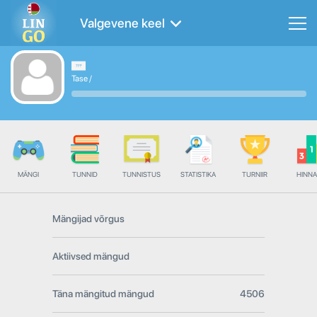
Valgevene keel
Tase
/
MÄNGI
TUNNID
TUNNISTUS
STATISTIKA
TURNIIR
HINN
Mängijad võrgus
Aktiivsed mängud
Täna mängitud mängud
4506