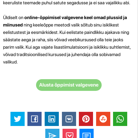
keeruliste teemade puhul satute segadusse ja ei saa vajalikku abi.
Üldiselt on
online-õppimisel valgevene keel omad plussid ja
miinused
ning keeleõppe meetodi valik sõltub sinu isiklikest
eelistustest ja eesmärkidest. Kui eelistate paindlikku ajakava ning
säästate aega ja raha, siis võivad veebikursused olla teie jaoks
parim valik. Kui aga vajate lisastiimulatsiooni ja isiklikku suhtlemist,
võivad traditsioonilised kursused ja juhendaja olla sobivamad
valikud.
Alusta õppimist valgevene