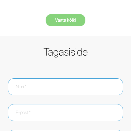
Vaata kõiki
Tagasiside