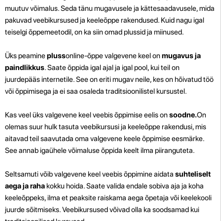
muutuv võimalus. Seda tänu mugavusele ja kättesaadavusele, mida
pakuvad veebikursused ja keeleõppe rakendused. Kuid nagu igal
teiselgi õppemeetodil, on ka siin omad plussid ja miinused.
Üks peamine
pluss
online-õppe valgevene keel on
mugavus ja
paindlikkus
. Saate õppida igal ajal ja igal pool, kui teil on
juurdepääs internetile. See on eriti mugav neile, kes on hõivatud töö
või õppimisega ja ei saa osaleda traditsioonilistel kursustel.
Kas veel üks valgevene keel veebis õppimise eelis on
soodne.
On
olemas suur hulk tasuta veebikursusi ja keeleõppe rakendusi, mis
aitavad teil saavutada oma valgevene keele õppimise eesmärke.
See annab igaühele võimaluse õppida keelt ilma piiranguteta.
Seltsamuti võib valgevene keel veebis õppimine aidata
suhteliselt
aega ja raha
kokku hoida. Saate valida endale sobiva aja ja koha
keeleõppeks, ilma et peaksite raiskama aega õpetaja või keelekooli
juurde sõitmiseks. Veebikursused võivad olla ka soodsamad kui