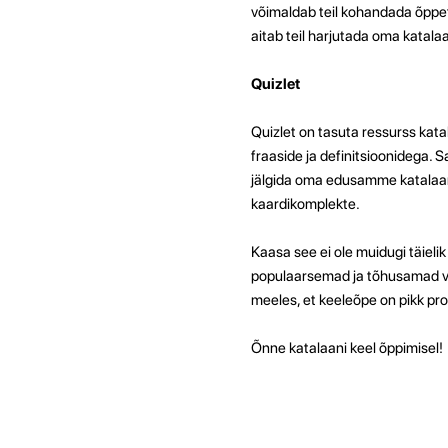
võimaldab teil kohandada õppet
aitab teil harjutada oma katala
Quizlet
Quizlet on tasuta ressurss kata
fraaside ja definitsioonidega. 
jälgida oma edusamme katalaani
kaardikomplekte.
Kaasa see ei ole muidugi täieli
populaarsemad ja tõhusamad vah
meeles, et keeleõpe on pikk pro
Õnne katalaani keel õppimisel!