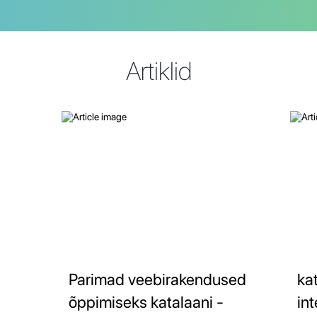
Artiklid
Parimad veebirakendused
ka
õppimiseks katalaani -
int