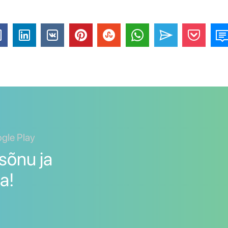
ogle Play
sõnu ja
a!