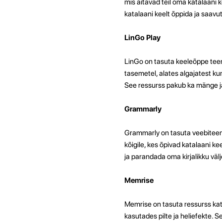
mis aitavad teil oma katalaani 
katalaani keelt õppida ja saavu
LinGo Play
LinGo on tasuta keeleõppe teenu
tasemetel, alates algajatest k
See ressurss pakub ka mänge ja 
Grammarly
Grammarly on tasuta veebiteenus
kõigile, kes õpivad katalaani kee
ja parandada oma kirjalikku vä
Memrise
Memrise on tasuta ressurss kat
kasutades pilte ja heliefekte. 