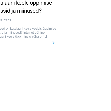
talaani keele õppimise
ussid ja miinused?
08.2023
ised on katalaani keele veebis õppimise
sid ja miinused? Internetipõhine
laani keele õppimine on üha p […]