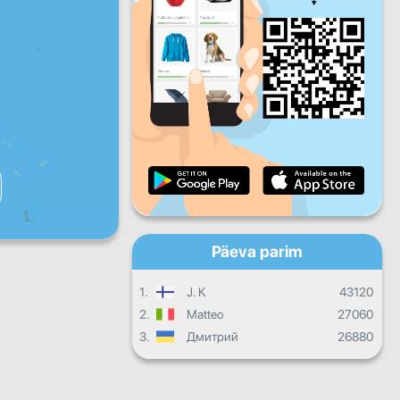
R
L
P
Igapäevane areng
Igakuised edusammud
Tunnistus
Üldine areng
Päeva parim
1.
J. K
43120
2.
Matteo
27060
3.
Дмитрий
26880