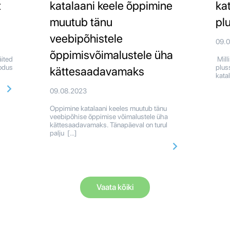
t
katalaani keele õppimine
ka
muutub tänu
pl
veebipõhistele
09.
õppimisvõimalustele üha
äited
Mill
kodus
plus
kättesaadavamaks
kata
09.08.2023
Oppimine katalaani keeles muutub tänu
veebipõhise õppimise võimalustele üha
kättesaadavamaks. Tänapäeval on turul
palju […]
Vaata kõiki