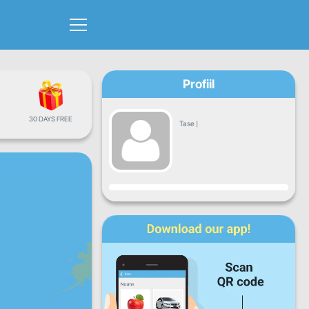
Profiil
30 DAYS FREE
Tase
|
Progress
E
T
K
N