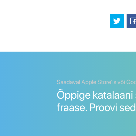
Saadaval Apple Store'is või Go
Õppige katalaani 
fraase. Proovi sed