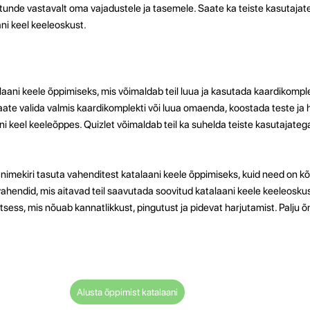
unde vastavalt oma vajadustele ja tasemele. Saate ka teiste kasutajat
ani keel keeleoskust.
laani keele õppimiseks, mis võimaldab teil luua ja kasutada kaardikompl
Saate valida valmis kaardikomplekti või luua omaenda, koostada teste ja h
 keel keeleõppes. Quizlet võimaldab teil ka suhelda teiste kasutajateg
k nimekiri tasuta vahenditest katalaani keele õppimiseks, kuid need on k
endid, mis aitavad teil saavutada soovitud katalaani keele keeleoskus
tsess, mis nõuab kannatlikkust, pingutust ja pidevat harjutamist. Palju õ
Alusta õppimist katalaani