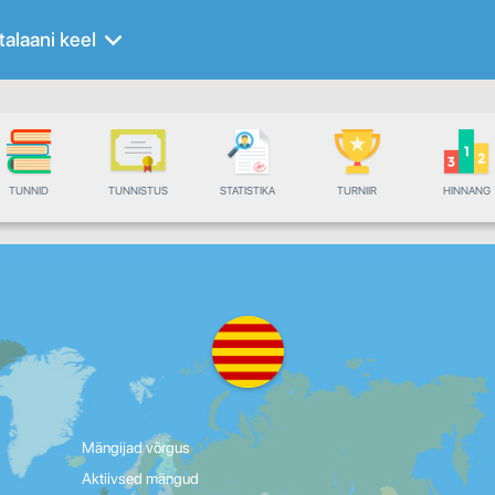
talaani keel
TUNNID
TUNNISTUS
STATISTIKA
TURNIIR
HINNANG
Mängijad võrgus
Aktiivsed mängud