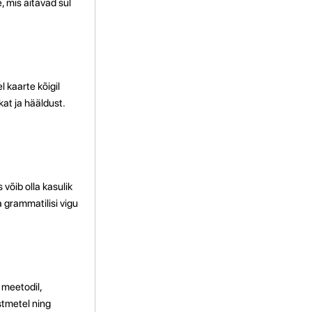
, mis aitavad sul
 kaarte kõigil
at ja hääldust.
võib olla kasulik
da grammatilisi vigu
 meetodil,
stmetel ning