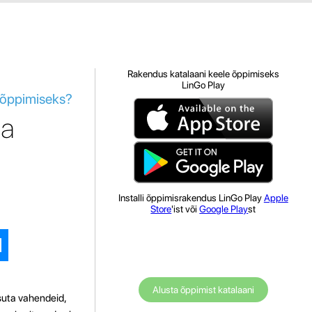
Rakendus katalaani keele õppimiseks
LinGo Play
l õppimiseks?
da
Installi õppimisrakendus LinGo Play
Apple
Store
'ist või
Google Play
st
Alusta õppimist katalaani
tasuta vahendeid,