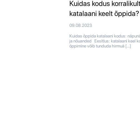
Kuidas kodus korralikul
katalaani keelt õppida?
09.08.2023
Kuidas õppida katalaani kodus: näpun
ja nõuanded Eesitlus: katalaani keel 
õppimine võib tunduda hirmuä […]