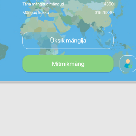
Täna mängitud mängud
4350
Mängud kokku
31526840
Üksik mängija
Mitmikmäng