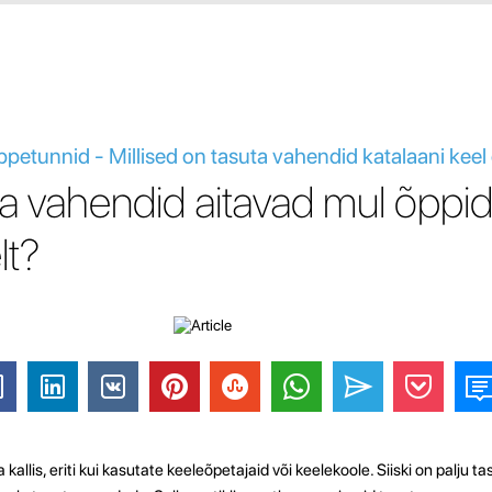
õppetunnid - Millised on tasuta vahendid katalaani kee
uta vahendid aitavad mul õppi
lt?
 kallis, eriti kui kasutate keeleõpetajaid või keelekoole. Siiski on palju 