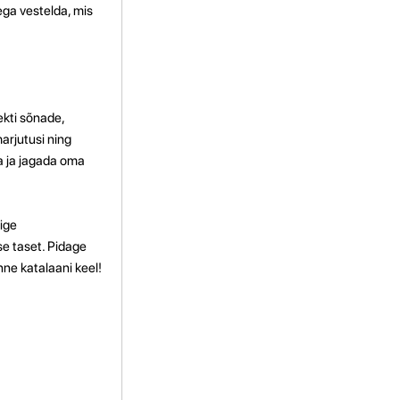
ega vestelda, mis
ekti sõnade,
arjutusi ning
a ja jagada oma
õige
e taset. Pidage
nne katalaani keel!