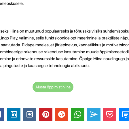
eeleoskusele.
eks Hiina on muutunud populaarseks ja tõhusaks viisiks suhtlemisos
ingo Play, valimine, selle funktsioonide optimeerimine ja praktiliste nä
 saavutada. Pidage meeles, et järjepidevus, kannatlikkus ja motivatsio
ombineerige rakenduse rakenduse kasutamine muude õppimismeetodit
mine ja erinevate ressursside kasutamine. Õppige Hiina naudinguga ja
pingutuste ja kaasaegse tehnoloogia abi kaudu.
Alusta õppimist hiina