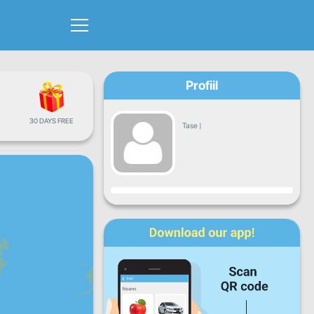
Profiil
30 DAYS FREE
Tase
|
Progress
E
T
K
N