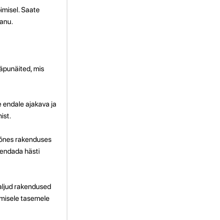
imisel. Saate
panu.
äpunäited, mis
 endale ajakava ja
ist.
 Mõnes rakenduses
rendada hästi
aljud rakendused
rgmisele tasemele