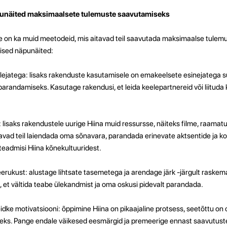
äpunäited maksimaalsete tulemuste saavutamiseks
 on ka muid meetodeid, mis aitavad teil saavutada maksimaalse tulemu
lised näpunäited:
lejatega: lisaks rakenduste kasutamisele on emakeelsete esinejatega 
arandamiseks. Kasutage rakendusi, et leida keelepartnereid või liitud
: lisaks rakendustele uurige Hiina muid ressursse, näiteks filme, raamatui
itavad teil laiendada oma sõnavara, parandada erinevate aktsentide ja k
teadmisi Hiina kõnekultuuridest.
eerukust: alustage lihtsate tasemetega ja arendage järk -järgult raskem
, et vältida teabe ülekandmist ja oma oskusi pidevalt parandada.
eidke motivatsiooni: õppimine Hiina on pikaajaline protsess, seetõttu on o
iseks. Pange endale väikesed eesmärgid ja premeerige ennast saavutust