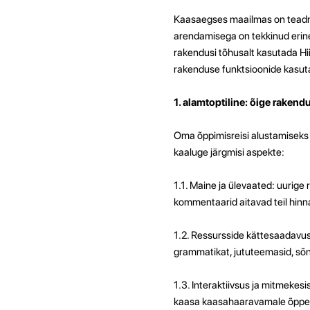
Kaasaegses maailmas on teadmi
arendamisega on tekkinud erinev
rakendusi tõhusalt kasutada Hi
rakenduse funktsioonide kasut
1. alamtoptiline: õige rakend
Oma õppimisreisi alustamiseks
kaaluge järgmisi aspekte:
1.1. Maine ja ülevaated: uurige
kommentaarid aitavad teil hinn
1.2. Ressursside kättesaadavus:
grammatikat, jututeemasid, sõn
1.3. Interaktiivsus ja mitmekes
kaasa kaasahaaravamale õppepro