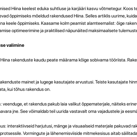
sed Hiina keelest eduka suhtluse ja karjääri kasvu võtmetegur. Koos t
ad õppimiseks mõeldud rakendused Hiina. Selles artiklis uurime, kuidas
ina keele õppimiseks. Kaasame kolm peamist alamteemalist: õige raken
amise optimeerimine ja praktilised näpunäited maksimaalsete tulemust
use valimine
 Hiina rakenduste kaudu peate määrama kõige sobivama tööriista. Rake
 rakenduste mainet ja lugege kasutajate arvustusi. Teiste kasutajate hin
ata, kui tõhus rakendus on.
 veenduge, et rakendus pakub laia valikut õppematerjale, näiteks erine
avara jne. See võimaldab teil uurida vastavalt oma vajadustele ja eesmä
isus: interaktiivseid harjutusi, mänge ja visuaalseid materjale pakuvad 
tsessile. Vormingute ja lähenemisviiside mitmekesisus aitab säilitada 