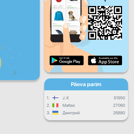
R
L
P
Igapäevane areng
Igakuised edusammud
Tunnistus
Üldine areng
Päeva parim
1.
J. K
51950
2.
Matteo
27060
3.
Дмитрий
26880