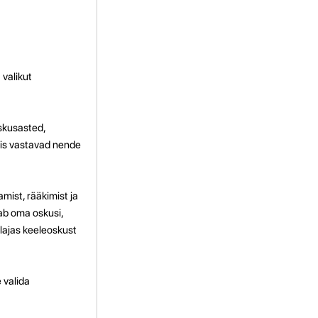
 valikut
skusasted,
 mis vastavad nende
mist, rääkimist ja
ab oma oskusi,
lajas keeleoskust
 valida