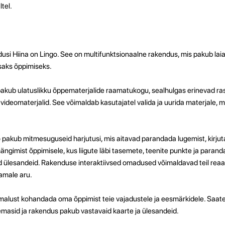
tel.
si Hiina on Lingo. See on multifunktsionaalne rakendus, mis pakub laia
usaks õppimiseks.
 pakub ulatuslikku õppematerjalide raamatukogu, sealhulgas erinevad ra
ja videomaterjalid. See võimaldab kasutajatel valida ja uurida materjale,
o pakub mitmesuguseid harjutusi, mis aitavad parandada lugemist, kirjuta
ngimist õppimisele, kus liigute läbi tasemete, teenite punkte ja parand
d ülesandeid. Rakenduse interaktiivsed omadused võimaldavad teil reaa
vamale aru.
alust kohandada oma õppimist teie vajadustele ja eesmärkidele. Saate
masid ja rakendus pakub vastavaid kaarte ja ülesandeid.