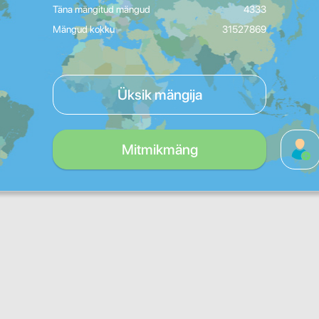
Täna mängitud mängud
4333
Mängud kokku
31527869
Üksik mängija
Mitmikmäng