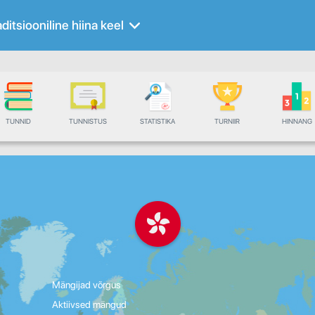
aditsiooniline hiina keel
TUNNID
TUNNISTUS
STATISTIKA
TURNIIR
HINNANG
Mängijad võrgus
Aktiivsed mängud