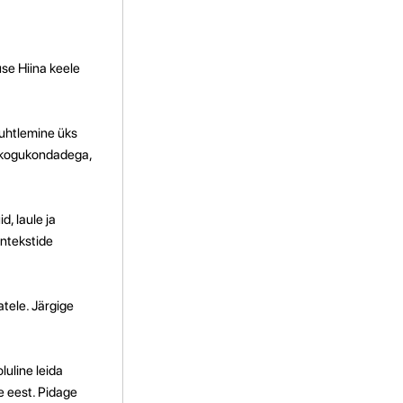
se Hiina keele
suhtlemine üks
a kogukondadega,
d, laule ja
ontekstide
atele. Järgige
luline leida
e eest. Pidage