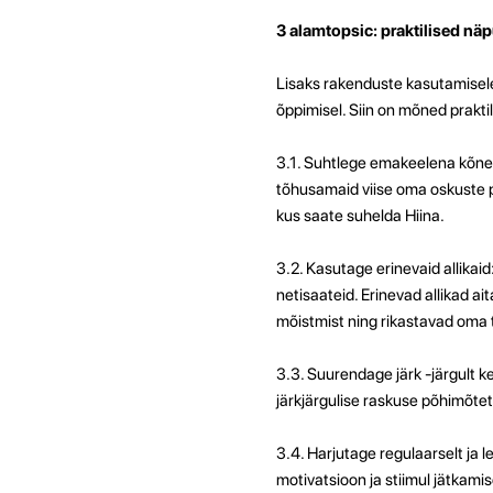
3 alamtopsic: praktilised n
Lisaks rakenduste kasutamisele
õppimisel. Siin on mõned prakti
3.1. Suhtlege emakeelena kõne
tõhusamaid viise oma oskuste p
kus saate suhelda Hiina.
3.2. Kasutage erinevaid allikaid
netisaateid. Erinevad allikad a
mõistmist ning rikastavad oma 
3.3. Suurendage järk -järgult k
järkjärgulise raskuse põhimõtet
3.4. Harjutage regulaarselt ja l
motivatsioon ja stiimul jätkam