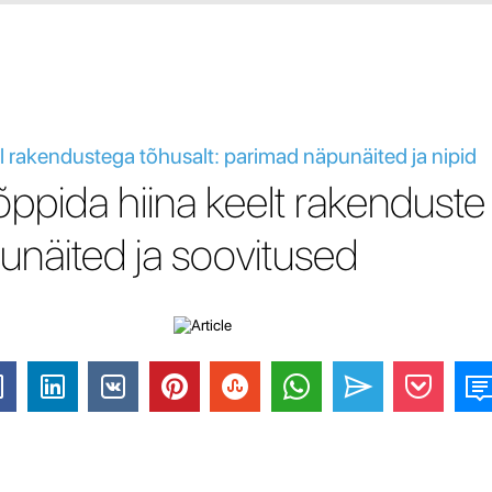
l rakendustega tõhusalt: parimad näpunäited ja nipid
õppida hiina keelt rakenduste 
näited ja soovitused