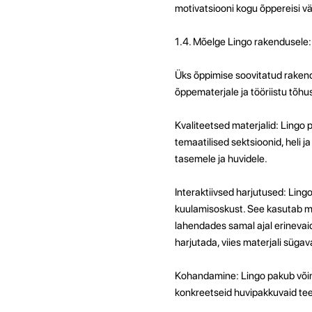
motivatsiooni kogu õppereisi väl
1.4. Mõelge Lingo rakendusele:
Üks õppimise soovitatud rakendu
õppematerjale ja tööriistu tõh
Kvaliteetsed materjalid: Lingo
temaatilised sektsioonid, heli 
tasemele ja huvidele.
Interaktiivsed harjutused: Ling
kuulamisoskust. See kasutab mä
lahendades samal ajal erinevai
harjutada, viies materjali süga
Kohandamine: Lingo pakub võim
konkreetseid huvipakkuvaid tee