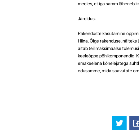
meeles, et iga samm läheneb k
Järeldus:
Rakenduste kasutamine õppimis
Hiina. Õige rakenduse, näiteks L
aitab teil maksimaalse tulemusi
keeleõppe põhikomponendid. K
emakeelena kõnelejatega suhtle
edusamme, mida saavutate oma 