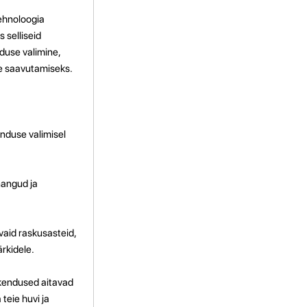
ehnoloogia
 selliseid
duse valimine,
e saavutamiseks.
nduse valimisel
nangud ja
vaid raskusasteid,
rkidele.
rakendused aitavad
teie huvi ja