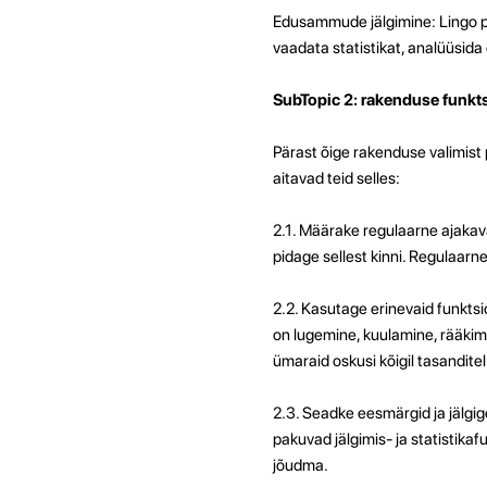
Edusammude jälgimine: Lingo p
vaadata statistikat, analüüsid
SubTopic 2: rakenduse funkt
Pärast õige rakenduse valimist
aitavad teid selles:
2.1. Määrake regulaarne ajakav
pidage sellest kinni. Regulaarne
2.2. Kasutage erinevaid funkts
on lugemine, kuulamine, rääkimi
ümaraid oskusi kõigil tasanditel
2.3. Seadke eesmärgid ja jälg
pakuvad jälgimis- ja statistika
jõudma.