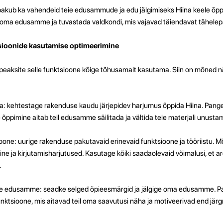
akub ka vahendeid teie edusammude ja edu jälgimiseks Hiina keele õpp
a oma edusamme ja tuvastada valdkondi, mis vajavad täiendavat tähele
sioonide kasutamise optimeerimine
 peaksite selle funktsioone kõige tõhusamalt kasutama. Siin on mõned n
a: kehtestage rakenduse kaudu järjepidev harjumus õppida Hiina. Pange
 õppimine aitab teil edusamme säilitada ja vältida teie materjali unustam
ioone: uurige rakenduse pakutavaid erinevaid funktsioone ja tööriistu.
ne ja kirjutamisharjutused. Kasutage kõiki saadaolevaid võimalusi, et a
.
ige edusamme: seadke selged õpieesmärgid ja jälgige oma edusamme. P
funktsioone, mis aitavad teil oma saavutusi näha ja motiveerivad end jä