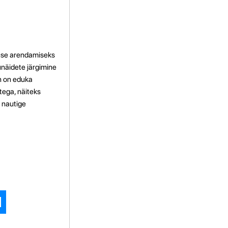
kuse arendamiseks
punäidete järgimine
on on eduka
ega, näiteks
 nautige