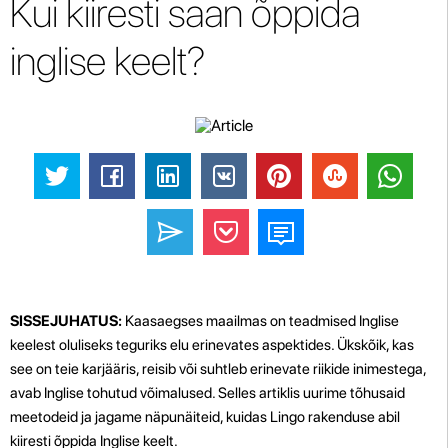
Kui kiiresti saan õppida
inglise keelt?
SISSEJUHATUS:
Kaasaegses maailmas on teadmised Inglise
keelest oluliseks teguriks elu erinevates aspektides. Ükskõik, kas
see on teie karjääris, reisib või suhtleb erinevate riikide inimestega,
avab Inglise tohutud võimalused. Selles artiklis uurime tõhusaid
meetodeid ja jagame näpunäiteid, kuidas Lingo rakenduse abil
kiiresti õppida Inglise keelt.