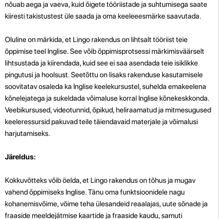
nõuab aega ja vaeva, kuid õigete tööriistade ja suhtumisega saate
kiiresti takistustest üle saada ja oma keeleeesmärke saavutada.
Oluline on märkida, et Lingo rakendus on lihtsalt tööriist teie
õppimise teel Inglise. See võib õppimisprotsessi märkimisväärselt
lihtsustada ja kiirendada, kuid see ei saa asendada teie isiklikke
pingutusi ja hoolsust. Seetõttu on lisaks rakenduse kasutamisele
soovitatav osaleda ka Inglise keelekursustel, suhelda emakeelena
kõnelejatega ja sukeldada võimaluse korral Inglise kõnekeskkonda.
Veebikursused, videotunnid, õpikud, heliraamatud ja mitmesugused
keeleressursid pakuvad teile täiendavaid materjale ja võimalusi
harjutamiseks.
Järeldus:
Kokkuvõtteks võib öelda, et Lingo rakendus on tõhus ja mugav
vahend õppimiseks Inglise. Tänu oma funktsioonidele nagu
kohanemisvõime, võime teha ülesandeid reaalajas, uute sõnade ja
fraaside meeldejätmise kaartide ja fraaside kaudu, samuti