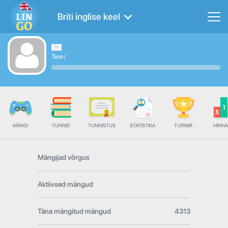
Briti inglise keel
Tase
/
MÄNGI
TUNNID
TUNNISTUS
STATISTIKA
TURNIIR
HINN
Mängijad võrgus
Aktiivsed mängud
Täna mängitud mängud
4313