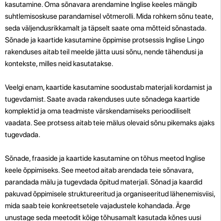
kasutamine. Oma sõnavara arendamine Inglise keeles mängib
suhtlemisoskuse parandamisel võtmerolli. Mida rohkem sõnu teate,
seda väljendusrikkamalt ja täpselt saate oma mõtteid sõnastada.
Sõnade ja kaartide kasutamine õppimise protsessis Inglise Lingo
rakenduses aitab teil meelde jätta uusi sõnu, nende tähendusi ja
kontekste, milles neid kasutatakse.
Veelgi enam, kaartide kasutamine soodustab materjali kordamist ja
tugevdamist. Saate avada rakenduses uute sõnadega kaartide
komplektid ja oma teadmiste värskendamiseks perioodiliselt
vaadata. See protsess aitab teie mälus olevaid sõnu pikemaks ajaks
tugevdada.
Sõnade, fraaside ja kaartide kasutamine on tõhus meetod Inglise
keele õppimiseks. See meetod aitab arendada teie sõnavara,
parandada mälu ja tugevdada õpitud materjali. Sõnad ja kaardid
pakuvad õppimisele struktureeritud ja organiseeritud lähenemisviisi,
mida saab teie konkreetsetele vajadustele kohandada. Ärge
unustage seda meetodit kõige tõhusamalt kasutada kõnes uusi