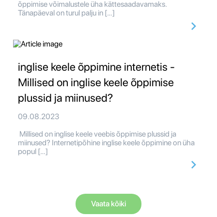
õppimise võimalustele üha kättesaadavamaks.
Tänapäeval on turul palju in […]
inglise keele õppimine internetis -
Millised on inglise keele õppimise
plussid ja miinused?
09.08.2023
Millised on inglise keele veebis õppimise plussid ja
miinused? Internetipõhine inglise keele õppimine on üha
popul […]
Vaata kõiki