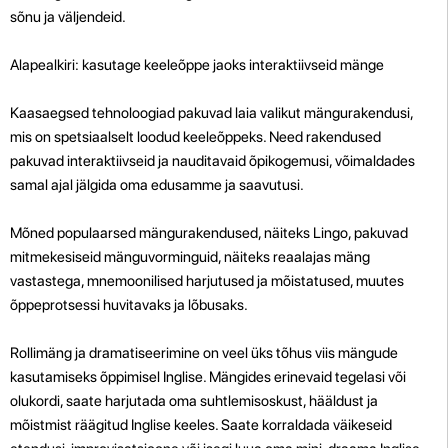
sõnu ja väljendeid.
Alapealkiri: kasutage keeleõppe jaoks interaktiivseid mänge
Kaasaegsed tehnoloogiad pakuvad laia valikut mängurakendusi,
mis on spetsiaalselt loodud keeleõppeks. Need rakendused
pakuvad interaktiivseid ja nauditavaid õpikogemusi, võimaldades
samal ajal jälgida oma edusamme ja saavutusi.
Mõned populaarsed mängurakendused, näiteks Lingo, pakuvad
mitmekesiseid mänguvorminguid, näiteks reaalajas mäng
vastastega, mnemoonilised harjutused ja mõistatused, muutes
õppeprotsessi huvitavaks ja lõbusaks.
Rollimäng ja dramatiseerimine on veel üks tõhus viis mängude
kasutamiseks õppimisel Inglise. Mängides erinevaid tegelasi või
olukordi, saate harjutada oma suhtlemisoskust, hääldust ja
mõistmist räägitud Inglise keeles. Saate korraldada väikeseid