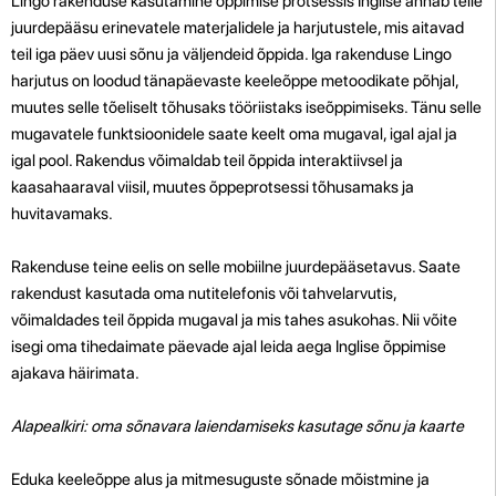
Lingo rakenduse kasutamine õppimise protsessis Inglise annab teile
juurdepääsu erinevatele materjalidele ja harjutustele, mis aitavad
teil iga päev uusi sõnu ja väljendeid õppida. Iga rakenduse Lingo
harjutus on loodud tänapäevaste keeleõppe metoodikate põhjal,
muutes selle tõeliselt tõhusaks tööriistaks iseõppimiseks. Tänu selle
mugavatele funktsioonidele saate keelt oma mugaval, igal ajal ja
igal pool. Rakendus võimaldab teil õppida interaktiivsel ja
kaasahaaraval viisil, muutes õppeprotsessi tõhusamaks ja
huvitavamaks.
Rakenduse teine ​​eelis on selle mobiilne juurdepääsetavus. Saate
rakendust kasutada oma nutitelefonis või tahvelarvutis,
võimaldades teil õppida mugaval ja mis tahes asukohas. Nii võite
isegi oma tihedaimate päevade ajal leida aega Inglise õppimise
ajakava häirimata.
Alapealkiri: oma sõnavara laiendamiseks kasutage sõnu ja kaarte
Eduka keeleõppe alus ja mitmesuguste sõnade mõistmine ja