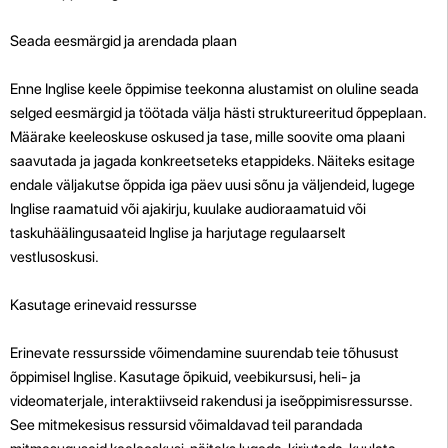
Seada eesmärgid ja arendada plaan
Enne Inglise keele õppimise teekonna alustamist on oluline seada
selged eesmärgid ja töötada välja hästi struktureeritud õppeplaan.
Määrake keeleoskuse oskused ja tase, mille soovite oma plaani
saavutada ja jagada konkreetseteks etappideks. Näiteks esitage
endale väljakutse õppida iga päev uusi sõnu ja väljendeid, lugege
Inglise raamatuid või ajakirju, kuulake audioraamatuid või
taskuhäälingusaateid Inglise ja harjutage regulaarselt
vestlusoskusi.
Kasutage erinevaid ressursse
Erinevate ressursside võimendamine suurendab teie tõhusust
õppimisel Inglise. Kasutage õpikuid, veebikursusi, heli- ja
videomaterjale, interaktiivseid rakendusi ja iseõppimisressursse.
See mitmekesisus ressursid võimaldavad teil parandada