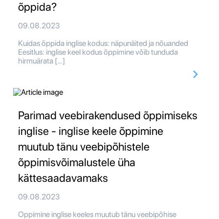
õppida?
09.08.2023
Kuidas õppida inglise kodus: näpunäited ja nõuanded
Eesitlus: inglise keel kodus õppimine võib tunduda
hirmuärata […]
Parimad veebirakendused õppimiseks
inglise - inglise keele õppimine
muutub tänu veebipõhistele
õppimisvõimalustele üha
kättesaadavamaks
09.08.2023
Oppimine inglise keeles muutub tänu veebipõhise