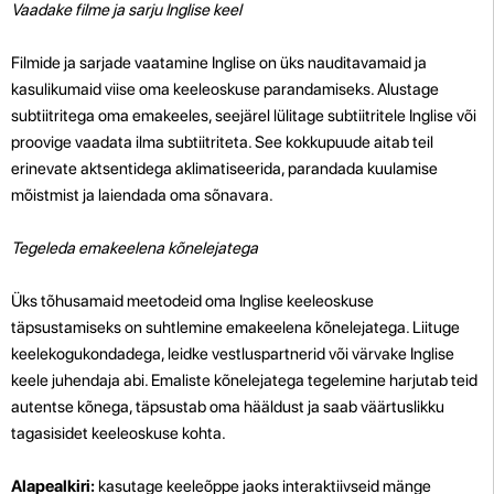
Vaadake filme ja sarju Inglise keel
Filmide ja sarjade vaatamine Inglise on üks nauditavamaid ja
kasulikumaid viise oma keeleoskuse parandamiseks. Alustage
subtiitritega oma emakeeles, seejärel lülitage subtiitritele Inglise või
proovige vaadata ilma subtiitriteta. See kokkupuude aitab teil
erinevate aktsentidega aklimatiseerida, parandada kuulamise
mõistmist ja laiendada oma sõnavara.
Tegeleda emakeelena kõnelejatega
Üks tõhusamaid meetodeid oma Inglise keeleoskuse
täpsustamiseks on suhtlemine emakeelena kõnelejatega. Liituge
keelekogukondadega, leidke vestluspartnerid või värvake Inglise
keele juhendaja abi. Emaliste kõnelejatega tegelemine harjutab teid
autentse kõnega, täpsustab oma hääldust ja saab väärtuslikku
tagasisidet keeleoskuse kohta.
Alapealkiri:
kasutage keeleõppe jaoks interaktiivseid mänge