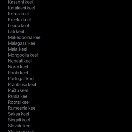
Kasahhi keel
Katalaani keel
Korea keel
Kreeka keel
Leedu keel
Läti keel
Makedoonia keel
Malagassi keel
Malai keel
Mongoolia keel
Nepaali keel
Norra keel
Poola keel
Portugali keel
Prantsuse keel
Puštu keel
Pärsia keel
Rootsi keel
Rumeenia keel
Saksa keel
Singali keel
Slovaki keel
Sloveeni keel