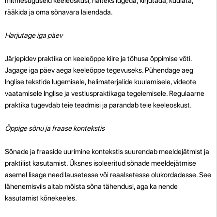
mitmesuguseid keeleoskusi, näiteks lugeda, kirjutada, kuulata,
rääkida ja oma sõnavara laiendada.
Harjutage iga päev
Järjepidev praktika on keeleõppe kiire ja tõhusa õppimise võti.
Jagage iga päev aega keeleõppe tegevuseks. Pühendage aeg
Inglise tekstide lugemisele, helimaterjalide kuulamisele, videote
vaatamisele Inglise ja vestluspraktikaga tegelemisele. Regulaarne
praktika tugevdab teie teadmisi ja parandab teie keeleoskust.
Õppige sõnu ja fraase kontekstis
Sõnade ja fraaside uurimine kontekstis suurendab meeldejätmist ja
praktilist kasutamist. Üksnes isoleeritud sõnade meeldejätmise
asemel lisage need lausetesse või reaalsetesse olukordadesse. See
lähenemisviis aitab mõista sõna tähendusi, aga ka nende
kasutamist kõnekeeles.