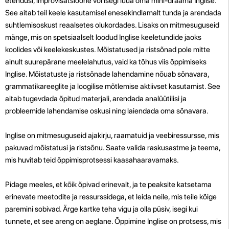
etendusi, improvisatsioone või isegi luua oma mini-draama Inglise.
See aitab teil keele kasutamisel enesekindlamalt tunda ja arendada
suhtlemisoskust reaalsetes olukordades. Lisaks on mitmesuguseid
mänge, mis on spetsiaalselt loodud Inglise keeletundide jaoks
koolides või keelekeskustes. Mõistatused ja ristsõnad pole mitte
ainult suurepärane meelelahutus, vaid ka tõhus viis õppimiseks
Inglise. Mõistatuste ja ristsõnade lahendamine nõuab sõnavara,
grammatikareeglite ja loogilise mõtlemise aktiivset kasutamist. See
aitab tugevdada õpitud materjali, arendada analüütilisi ja
probleemide lahendamise oskusi ning laiendada oma sõnavara.
Inglise on mitmesuguseid ajakirju, raamatuid ja veebiressursse, mis
pakuvad mõistatusi ja ristsõnu. Saate valida raskusastme ja teema,
mis huvitab teid õppimisprotsessi kaasahaaravamaks.
Pidage meeles, et kõik õpivad erinevalt, ja te peaksite katsetama
erinevate meetodite ja ressurssidega, et leida neile, mis teile kõige
paremini sobivad. Ärge kartke teha vigu ja olla püsiv, isegi kui
tunnete, et see areng on aeglane. Õppimine Inglise on protsess, mis