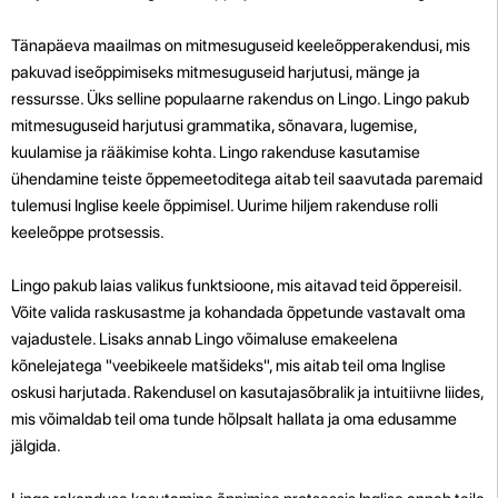
Tänapäeva maailmas on mitmesuguseid keeleõpperakendusi, mis
pakuvad iseõppimiseks mitmesuguseid harjutusi, mänge ja
ressursse. Üks selline populaarne rakendus on Lingo. Lingo pakub
mitmesuguseid harjutusi grammatika, sõnavara, lugemise,
kuulamise ja rääkimise kohta. Lingo rakenduse kasutamise
ühendamine teiste õppemeetoditega aitab teil saavutada paremaid
tulemusi Inglise keele õppimisel. Uurime hiljem rakenduse rolli
keeleõppe protsessis.
Lingo pakub laias valikus funktsioone, mis aitavad teid õppereisil.
Võite valida raskusastme ja kohandada õppetunde vastavalt oma
vajadustele. Lisaks annab Lingo võimaluse emakeelena
kõnelejatega "veebikeele matšideks", mis aitab teil oma Inglise
oskusi harjutada. Rakendusel on kasutajasõbralik ja intuitiivne liides,
mis võimaldab teil oma tunde hõlpsalt hallata ja oma edusamme
jälgida.