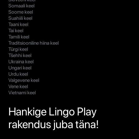
Somaali keel
Soome keel
Suahiili keel
Taani keel
Tai keel
Tamili keel
Traditsiooniline hiina keel
Türgi keel
Tšehhi keel
Ukraina keel
Ungari keel
Urdu keel
Valgevene keel
Vene keel
Vietnami keel
Hankige Lingo Play
rakendus juba täna!