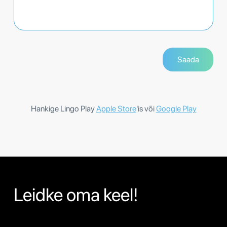
Hankige Lingo Play
Apple Store
'is või
Google Play
Leidke oma keel!