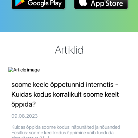
Artiklid
soome keele õppetunnid internetis -
Kuidas kodus korralikult soome keelt
õppida?
09.08.2023
Kuidas õppida soome kodus: näpunäited ja nõuanded
Eesitlus: soome keel kodus õppimine võib tunduda