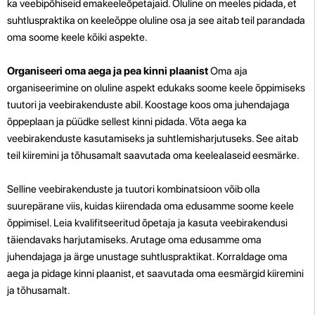
ka veebipõhiseid emakeeleõpetajaid. Oluline on meeles pidada, et
suhtluspraktika on keeleõppe oluline osa ja see aitab teil parandada
oma soome keele kõiki aspekte.
Organiseeri oma aega ja pea kinni plaanist
Oma aja
organiseerimine on oluline aspekt edukaks soome keele õppimiseks
tuutori ja veebirakenduste abil. Koostage koos oma juhendajaga
õppeplaan ja püüdke sellest kinni pidada. Võta aega ka
veebirakenduste kasutamiseks ja suhtlemisharjutuseks. See aitab
teil kiiremini ja tõhusamalt saavutada oma keelealaseid eesmärke.
Selline veebirakenduste ja tuutori kombinatsioon võib olla
suurepärane viis, kuidas kiirendada oma edusamme soome keele
õppimisel. Leia kvalifitseeritud õpetaja ja kasuta veebirakendusi
täiendavaks harjutamiseks. Arutage oma edusamme oma
juhendajaga ja ärge unustage suhtluspraktikat. Korraldage oma
aega ja pidage kinni plaanist, et saavutada oma eesmärgid kiiremini
ja tõhusamalt.