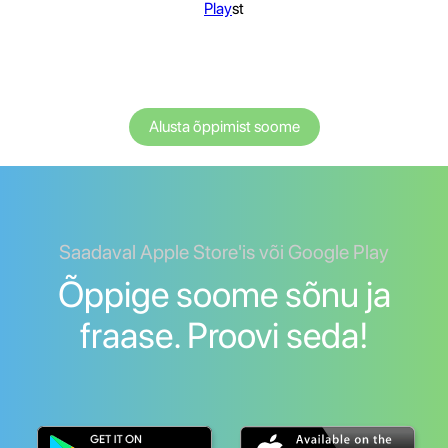
Play
st
Alusta õppimist soome
Saadaval Apple Store'is või Google Play
Õppige soome sõnu ja
fraase. Proovi seda!