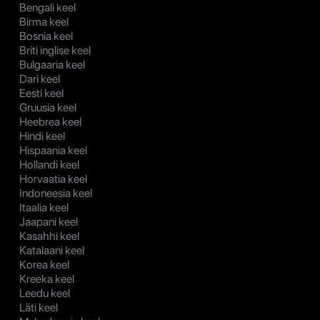
Bengali keel
Birma keel
Bosnia keel
Briti inglise keel
Bulgaaria keel
Dari keel
Eesti keel
Gruusia keel
Heebrea keel
Hindi keel
Hispaania keel
Hollandi keel
Horvaatia keel
Indoneesia keel
Itaalia keel
Jaapani keel
Kasahhi keel
Katalaani keel
Korea keel
Kreeka keel
Leedu keel
Läti keel