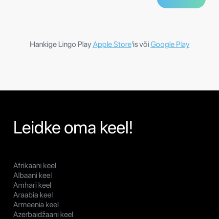
Hankige Lingo Play
Apple Store
'is või
Google Play
Leidke oma keel!
Afrikaani keel
Albaani keel
Amhari keel
Araabia keel
Armeenia keel
Azerbaidžaani keel