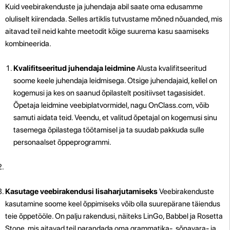
Kuid veebirakenduste ja juhendaja abil saate oma edusamme
oluliselt kiirendada. Selles artiklis tutvustame mõned nõuanded, mis
aitavad teil neid kahte meetodit kõige suurema kasu saamiseks
kombineerida.
Kvalifitseeritud juhendaja leidmine
Alusta kvalifitseeritud
soome keele juhendaja leidmisega. Otsige juhendajaid, kellel on
kogemusi ja kes on saanud õpilastelt positiivset tagasisidet.
Õpetaja leidmine veebiplatvormidel, nagu OnClass.com, võib
samuti aidata teid. Veendu, et valitud õpetajal on kogemusi sinu
tasemega õpilastega töötamisel ja ta suudab pakkuda sulle
personaalset õppeprogrammi.
Kasutage veebirakendusi lisaharjutamiseks
Veebirakenduste
kasutamine soome keel õppimiseks võib olla suurepärane täiendus
teie õppetööle. On palju rakendusi, näiteks LinGo, Babbel ja Rosetta
Stone, mis aitavad teil parandada oma grammatika-, sõnavara- ja