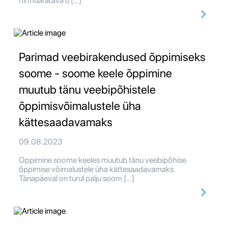
hirmuäratava ü […]
Parimad veebirakendused õppimiseks
soome - soome keele õppimine
muutub tänu veebipõhistele
õppimisvõimalustele üha
kättesaadavamaks
09.08.2023
Oppimine soome keeles muutub tänu veebipõhise
õppimise võimalustele üha kättesaadavamaks.
Tänapäeval on turul palju soom […]