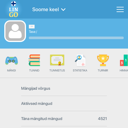
Soome keel
Tase
/
MÄNGI
TUNNID
TUNNISTUS
STATISTIKA
TURNIIR
HINN
Mängijad võrgus
Aktiivsed mängud
Täna mängitud mängud
4521