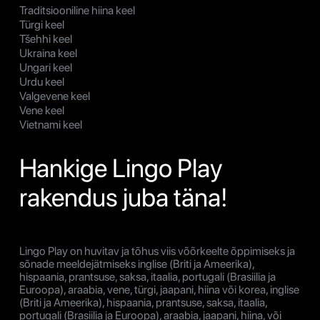
Traditsiooniline hiina keel
Türgi keel
Tšehhi keel
Ukraina keel
Ungari keel
Urdu keel
Valgevene keel
Vene keel
Vietnami keel
Hankige Lingo Play
rakendus juba täna!
Lingo Play on huvitav ja tõhus viis võõrkeelte õppimiseks ja
sõnade meeldejätmiseks inglise (Briti ja Ameerika),
hispaania, prantsuse, saksa, itaalia, portugali (Brasiilia ja
Euroopa), araabia, vene, türgi, jaapani, hiina või korea, inglise
(Briti ja Ameerika), hispaania, prantsuse, saksa, itaalia,
portugali (Brasiilia ja Euroopa), araabia, jaapani, hiina, või