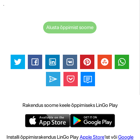
.
Alusta õppimist soome
Rakendus soome keele õppimiseks LinGo Play
Installi õppimisrakendus LinGo Play
Apple Store
'ist või
Google