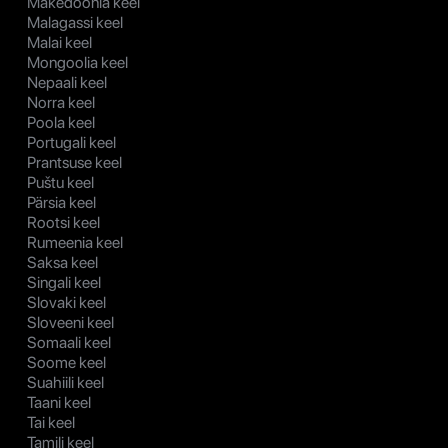
Makedoonia keel
Malagassi keel
Malai keel
Mongoolia keel
Nepaali keel
Norra keel
Poola keel
Portugali keel
Prantsuse keel
Puštu keel
Pärsia keel
Rootsi keel
Rumeenia keel
Saksa keel
Singali keel
Slovaki keel
Sloveeni keel
Somaali keel
Soome keel
Suahiili keel
Taani keel
Tai keel
Tamili keel