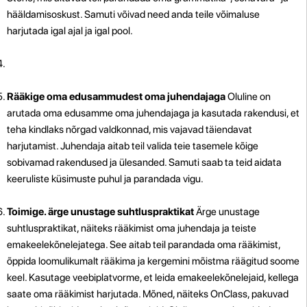
hääldamisoskust. Samuti võivad need anda teile võimaluse
harjutada igal ajal ja igal pool.
Rääkige oma edusammudest oma juhendajaga
Oluline on
arutada oma edusamme oma juhendajaga ja kasutada rakendusi, et
teha kindlaks nõrgad valdkonnad, mis vajavad täiendavat
harjutamist. Juhendaja aitab teil valida teie tasemele kõige
sobivamad rakendused ja ülesanded. Samuti saab ta teid aidata
keeruliste küsimuste puhul ja parandada vigu.
Toimige. ärge unustage suhtluspraktikat
Ärge unustage
suhtluspraktikat, näiteks rääkimist oma juhendaja ja teiste
emakeelekõnelejatega. See aitab teil parandada oma rääkimist,
õppida loomulikumalt rääkima ja kergemini mõistma räägitud soome
keel. Kasutage veebiplatvorme, et leida emakeelekõnelejaid, kellega
saate oma rääkimist harjutada. Mõned, näiteks OnClass, pakuvad