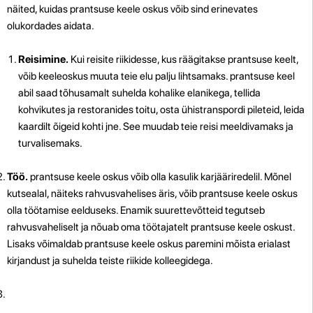
näited, kuidas prantsuse keele oskus võib sind erinevates
olukordades aidata.
Reisimine.
Kui reisite riikidesse, kus räägitakse prantsuse keelt,
võib keeleoskus muuta teie elu palju lihtsamaks. prantsuse keel
abil saad tõhusamalt suhelda kohalike elanikega, tellida
kohvikutes ja restoranides toitu, osta ühistranspordi pileteid, leida
kaardilt õigeid kohti jne. See muudab teie reisi meeldivamaks ja
turvalisemaks.
Töö.
prantsuse keele oskus võib olla kasulik karjääriredelil. Mõnel
kutsealal, näiteks rahvusvahelises äris, võib prantsuse keele oskus
olla töötamise eelduseks. Enamik suurettevõtteid tegutseb
rahvusvaheliselt ja nõuab oma töötajatelt prantsuse keele oskust.
Lisaks võimaldab prantsuse keele oskus paremini mõista erialast
kirjandust ja suhelda teiste riikide kolleegidega.