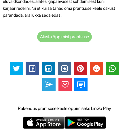
eluvaldkondades, alates igapäevasest suhtlemisest kuni
karjääriredelini. Nii et kui sa tahad oma prantsuse keele oskust
parandada, ära lükka seda edasi.
Alusta õppimist prantsuse
Rakendus prantsuse keele õppimiseks LinGo Play