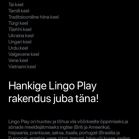
Tai keel
Tamili keel
Traditsiooniline hiina keel
Türgi keel
Tšehhi keel
Ukraina keel
Ungari keel
Urdu keel
Valgevene keel
Vene keel
Vietnami keel
Hankige Lingo Play
rakendus juba täna!
Lingo Play on huvitav ja tõhus viis võõrkeelte õppimiseks ja
sõnade meeldejätmiseks inglise (Briti ja Ameerika),
hispaania, prantsuse, saksa, itaalia, portugali (Brasiilia ja
Euroopa), araabia, vene, türgi, jaapani, hiina või korea, inglise