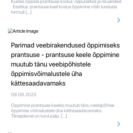
Kuidas õppida prantsuse kodus: näpunäited ja nõuanded
Eesitlus: prantsuse keel kodus õppimine võib tunduda
hirmuä […]
Parimad veebirakendused õppimiseks
prantsuse - prantsuse keele õppimine
muutub tänu veebipõhistele
õppimisvõimalustele üha
kättesaadavamaks
09.08.2023
Oppimine prantsuse keeles muutub tänu veebipõhise
õppimise võimalustele üha kättesaadavamaks.
Tänapäeval on turul palju […]