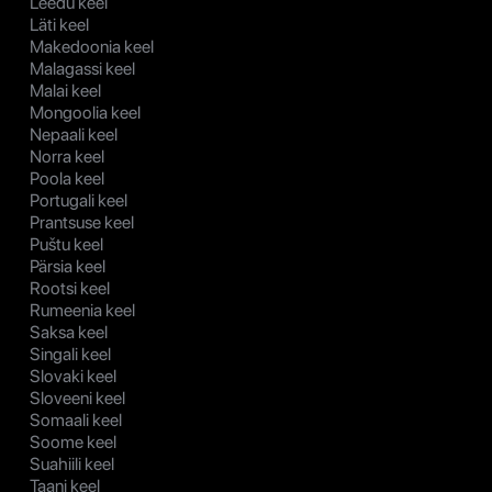
Leedu keel
Läti keel
Makedoonia keel
Malagassi keel
Malai keel
Mongoolia keel
Nepaali keel
Norra keel
Poola keel
Portugali keel
Prantsuse keel
Puštu keel
Pärsia keel
Rootsi keel
Rumeenia keel
Saksa keel
Singali keel
Slovaki keel
Sloveeni keel
Somaali keel
Soome keel
Suahiili keel
Taani keel