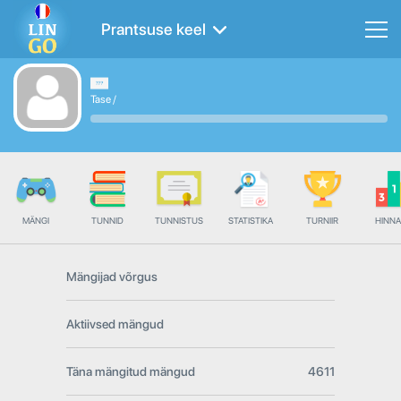
Prantsuse keel
Tase
/
MÄNGI
TUNNID
TUNNISTUS
STATISTIKA
TURNIIR
HINN
Mängijad võrgus
Aktiivsed mängud
Täna mängitud mängud
4611