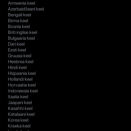
Armeenia keel
Azerbaidžaani keel
Bengali keel
Birma keel
Bosnia keel
Briti inglise keel
Bulgaaria keel
Dari keel
Eesti keel
Gruusia keel
Heebrea keel
Hindi keel
Hispaania keel
Hollandi keel
Horvaatia keel
Indoneesia keel
Itaalia keel
Jaapani keel
Kasahhi keel
Katalaani keel
Korea keel
Kreeka keel