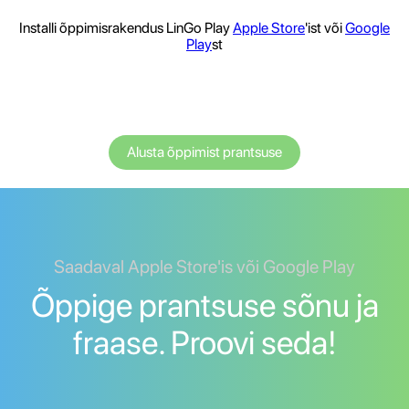
Installi õppimisrakendus LinGo Play
Apple Store
'ist või
Google
Play
st
Alusta õppimist prantsuse
Saadaval Apple Store'is või Google Play
Õppige prantsuse sõnu ja
fraase. Proovi seda!