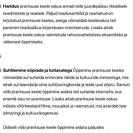
Haridus
prantsuse keele oskus annab teile juurdepääsu rikkalikele
teadmistele ja teabele. Paljud teadusartiklid ja raamatud on
kirjutatud prantsuse keeles, seega võimaldab keeleoskus teil
paremini teaduslikus kirjanduses orienteeruda. Lisaks aitab
prantsuse keele oskus valmistuda rahvusvahelisteks eksamiteks ja
välismaal õppimiseks.
Suhtlemine sõprade ja tuttavatega
Õppimine prantsuse keeles
võimaldab sul suhelda erinevate riikide ja kultuuride inimestega, mis
aitab sul laiendada oma suhtlusringkonda ja leida uusi sõpru. Samuti
võib prantsuse keele õppimine aidata teil suhelda internetis, kus
enamik sisu on prantsuse. Lisaks aitab prantsuse keele oskus
mõista võõrkeelseid filme, muusikat ja raamatuid, mis avardab teie
silmaringi ja kultuurikogemusi.
Üldiselt võib prantsuse keele õppimine aidata paljudes