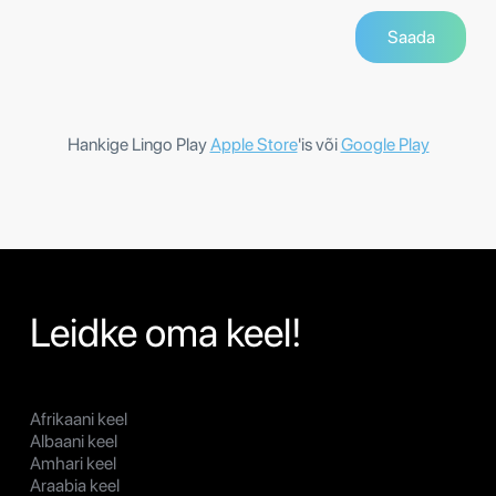
Hankige Lingo Play
Apple Store
'is või
Google Play
Leidke oma keel!
Afrikaani keel
Albaani keel
Amhari keel
Araabia keel