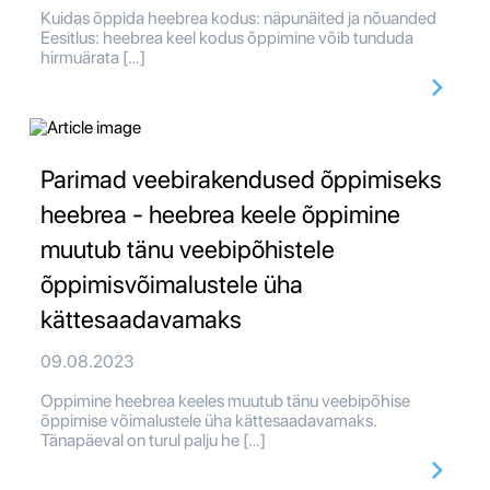
Kuidas õppida heebrea kodus: näpunäited ja nõuanded
Eesitlus: heebrea keel kodus õppimine võib tunduda
hirmuärata […]
Parimad veebirakendused õppimiseks
heebrea - heebrea keele õppimine
muutub tänu veebipõhistele
õppimisvõimalustele üha
kättesaadavamaks
09.08.2023
Oppimine heebrea keeles muutub tänu veebipõhise
õppimise võimalustele üha kättesaadavamaks.
Tänapäeval on turul palju he […]