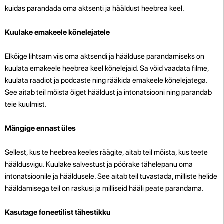
kuidas parandada oma aktsenti ja hääldust heebrea keel.
Kuulake emakeele kõnelejatele
Elkõige lihtsam viis oma aktsendi ja häälduse parandamiseks on
kuulata emakeele heebrea keel kõnelejaid. Sa võid vaadata filme,
kuulata raadiot ja podcaste ning rääkida emakeele kõnelejatega.
See aitab teil mõista õiget hääldust ja intonatsiooni ning parandab
teie kuulmist.
Mängige ennast üles
Sellest, kus te heebrea keeles räägite, aitab teil mõista, kus teete
hääldusvigu. Kuulake salvestust ja pöörake tähelepanu oma
intonatsioonile ja hääldusele. See aitab teil tuvastada, milliste helide
hääldamisega teil on raskusi ja milliseid hääli peate parandama.
Kasutage foneetilist tähestikku