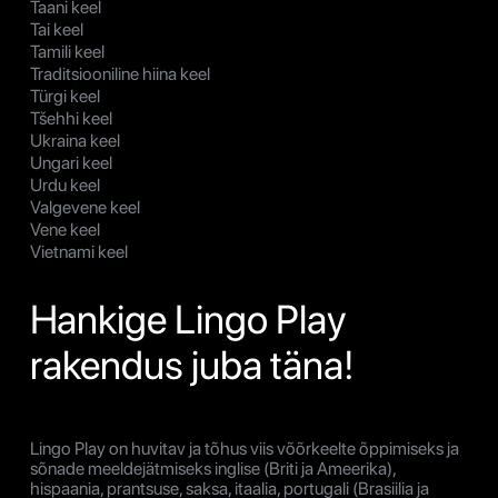
Taani keel
Tai keel
Tamili keel
Traditsiooniline hiina keel
Türgi keel
Tšehhi keel
Ukraina keel
Ungari keel
Urdu keel
Valgevene keel
Vene keel
Vietnami keel
Hankige Lingo Play
rakendus juba täna!
Lingo Play on huvitav ja tõhus viis võõrkeelte õppimiseks ja
sõnade meeldejätmiseks inglise (Briti ja Ameerika),
hispaania, prantsuse, saksa, itaalia, portugali (Brasiilia ja