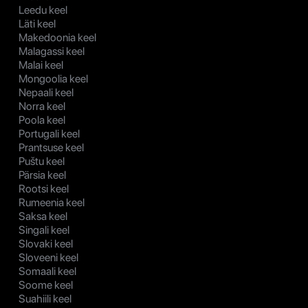
Leedu keel
Läti keel
Makedoonia keel
Malagassi keel
Malai keel
Mongoolia keel
Nepaali keel
Norra keel
Poola keel
Portugali keel
Prantsuse keel
Puštu keel
Pärsia keel
Rootsi keel
Rumeenia keel
Saksa keel
Singali keel
Slovaki keel
Sloveeni keel
Somaali keel
Soome keel
Suahiili keel