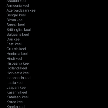
Araabia keel
Armeenia keel
Azerbaidžaani keel
Bengali keel
Birma keel
Bosnia keel
Briti inglise keel
Bulgaaria keel
Dari keel
Eesti keel
Gruusia keel
Heebrea keel
Hindi keel
Hispaania keel
Hollandi keel
Horvaatia keel
Indoneesia keel
Itaalia keel
Jaapani keel
Kasahhi keel
Katalaani keel
Korea keel
Kreeka keel