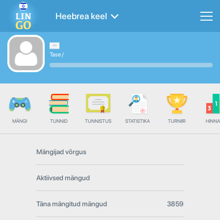
Heebrea keel
Tase
/
MÄNGI
TUNNID
TUNNISTUS
STATISTIKA
TURNIIR
HINN
Mängijad võrgus
Aktiivsed mängud
Täna mängitud mängud
3859