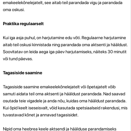
emakeelekõnelejatelt, see aitab teil parandada vigu ja parandada
oma oskusi.
Praktika regulaarselt
Kui iga asja puhul, on harjutamine edu võti. Regulaarne harjutamine
aitab teil oskusi kinnistada ning parandada oma aktsenti ja hääldust.
Soovitatav on leida aega iga päev harjutamiseks, näiteks 30 minutit
või tund päevas.
Tagasiside saamine
Tagasiside saamine emakeelekõnelejatelt või õpetajatelt võib
samuti aidata teil oma aktsenti ja hääldust parandada. Nad saavad
osutada teie vigadele ja anda nõu, kuidas oma hääldust parandada.
Kui õpid keelt iseseisvalt, võid kasutada spetsiaalseid rakendusi, mis
tuvastavad kõnet ja annavad tagasisidet.
Nipid oma heebrea keele aktsendi ja häälduse parandamiseks