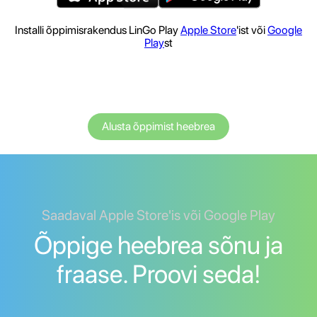
Installi õppimisrakendus LinGo Play
Apple Store
'ist või
Google
Play
st
Alusta õppimist heebrea
Saadaval Apple Store'is või Google Play
Õppige heebrea sõnu ja
fraase. Proovi seda!