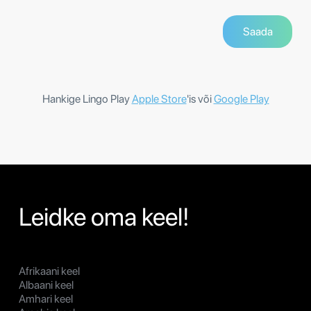
Hankige Lingo Play
Apple Store
'is või
Google Play
Leidke oma keel!
Afrikaani keel
Albaani keel
Amhari keel