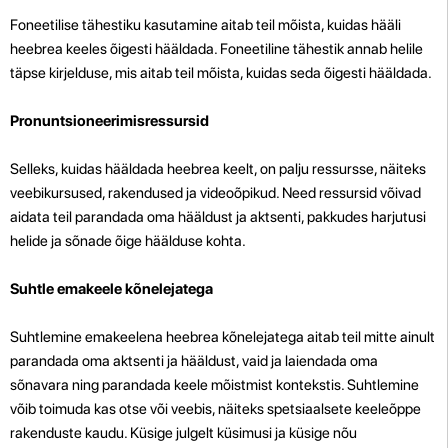
Foneetilise tähestiku kasutamine aitab teil mõista, kuidas hääli
heebrea keeles õigesti hääldada. Foneetiline tähestik annab helile
täpse kirjelduse, mis aitab teil mõista, kuidas seda õigesti hääldada.
Pronuntsioneerimisressursid
Selleks, kuidas hääldada heebrea keelt, on palju ressursse, näiteks
veebikursused, rakendused ja videoõpikud. Need ressursid võivad
aidata teil parandada oma hääldust ja aktsenti, pakkudes harjutusi
helide ja sõnade õige häälduse kohta.
Suhtle emakeele kõnelejatega
Suhtlemine emakeelena heebrea kõnelejatega aitab teil mitte ainult
parandada oma aktsenti ja hääldust, vaid
ja laiendada oma
sõnavara ning parandada keele mõistmist kontekstis. Suhtlemine
võib toimuda kas otse või veebis, näiteks spetsiaalsete keeleõppe
rakenduste kaudu. Küsige julgelt küsimusi ja küsige nõu