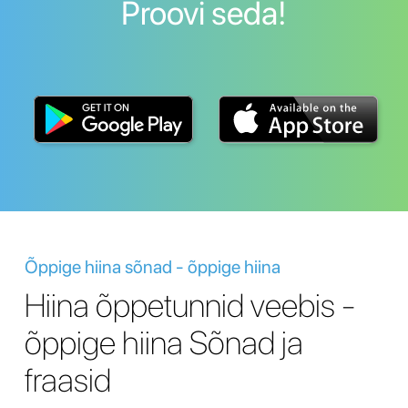
Proovi seda!
Õppige hiina sõnad - õppige hiina
Hiina õppetunnid veebis -
õppige hiina Sõnad ja
fraasid