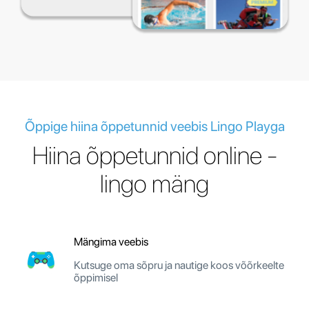
Õppige hiina õppetunnid veebis Lingo Playga
Hiina õppetunnid online -
lingo mäng
Mängima veebis
Kutsuge oma sõpru ja nautige koos võõrkeelte
õppimisel