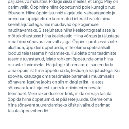
paljudes võimalustes. Pidage siiski meeles, et Lingo Play on
parim valik. Õppimine hiina õppetunnid pole kunagi olnud
lõbusam. Hiina õppimistunnid algajatele, vaheaegadele ja
arenenud õppijatele on koormatud interaktiivsete hiina
keeleharjutustega, mis muudavad õpikogemuse
nauditavamaks. Sissejuhatus hiina keeleortograafiasse ja
mõttekohustusse hiina keeletestid Hiina võrgus ja täiustage
oma hiina sõnavara vaevalt ajaga. Õppimisprotsessi saate
alustada, õppides õppetunde, mille oleme spetsiaalselt
loodud teie taseme hindamiseks. Kui olete oma teadmiste
taseme tuvastanud, leiate rohkem õppetunde oma hiina
oskuste lihvimiseks. Harjutage üha enam, et suurendada
oma õppimist hiina õppetundide, testide ja harjutustega. Kui
soovite, kasutage oma teadmiste paremaks muutmiseks
sõnavara. Igaühe jaoks on siin midagi erilist - alates
sõnavara koolitajatest kuni viktoriinideni erinevatel
teemadel; Meie rakendusel on kõik, mida on vaja tasuta
õppida hiina õppetunnid. et pääsete juurde. Oleme oma
hiina sõnavara suurendamiseks käsitsi valinud parimad
tasuta õppevahendid.