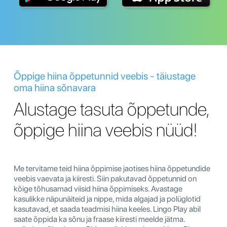
Õppige hiina õppetunnid veebis - täiustage
oma hiina sõnavara
Alustage tasuta õppetunde,
õppige hiina veebis nüüd!
Me tervitame teid hiina õppimise jaotises hiina õppetundide
veebis vaevata ja kiiresti. Siin pakutavad õppetunnid on
kõige tõhusamad viisid hiina õppimiseks. Avastage
kasulikke näpunäiteid ja nippe, mida algajad ja polüglotid
kasutavad, et saada teadmisi hiina keeles. Lingo Play abil
saate õppida ka sõnu ja fraase kiiresti meelde jätma.