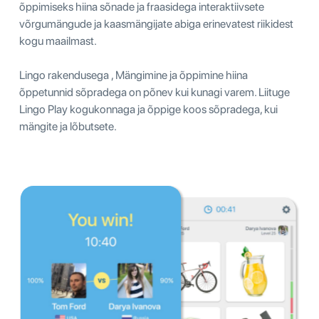
õppimiseks hiina sõnade ja fraasidega interaktiivsete
võrgumängude ja kaasmängijate abiga erinevatest riikidest
kogu maailmast.
Lingo rakendusega , Mängimine ja õppimine hiina
õppetunnid sõpradega on põnev kui kunagi varem. Liituge
Lingo Play kogukonnaga ja õppige koos sõpradega, kui
mängite ja lõbutsete.