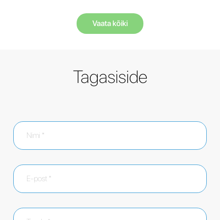
Vaata kõiki
Tagasiside