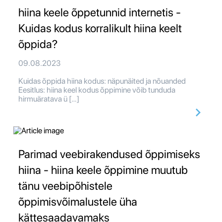
hiina keele õppetunnid internetis -
Kuidas kodus korralikult hiina keelt
õppida?
09.08.2023
Kuidas õppida hiina kodus: näpunäited ja nõuanded
Eesitlus: hiina keel kodus õppimine võib tunduda
hirmuäratava ü […]
Parimad veebirakendused õppimiseks
hiina - hiina keele õppimine muutub
tänu veebipõhistele
õppimisvõimalustele üha
kättesaadavamaks