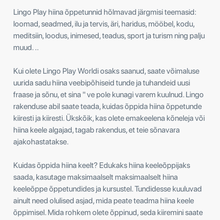
Lingo Play hiina õppetunnid hõlmavad järgmisi teemasid:
loomad, seadmed, ilu ja tervis, äri, haridus, mööbel, kodu,
meditsiin, loodus, inimesed, teadus, sport ja turism ning palju
muud. ..
Kui olete Lingo Play Worldi osaks saanud, saate võimaluse
uurida sadu hiina veebipõhiseid tunde ja tuhandeid uusi
fraase ja sõnu, et sina " ve pole kunagi varem kuulnud. Lingo
rakenduse abil saate teada, kuidas õppida hiina õppetunde
kiiresti ja kiiresti. Ükskõik, kas olete emakeelena kõneleja või
hiina keele algajad, tagab rakendus, et teie sõnavara
ajakohastatakse.
Kuidas õppida hiina keelt? Edukaks hiina keeleõppijaks
saada, kasutage maksimaalselt maksimaalselt hiina
keeleõppe õppetundides ja kursustel. Tundidesse kuuluvad
ainult need olulised asjad, mida peate teadma hiina keele
õppimisel. Mida rohkem olete õppinud, seda kiiremini saate