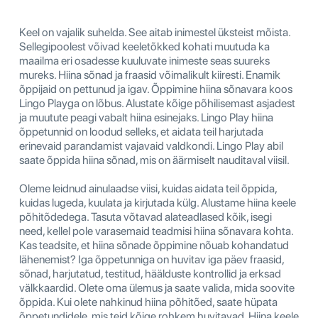
Keel on vajalik suhelda. See aitab inimestel üksteist mõista.
Sellegipoolest võivad keeletõkked kohati muutuda ka
maailma eri osadesse kuuluvate inimeste seas suureks
mureks. Hiina sõnad ja fraasid võimalikult kiiresti. Enamik
õppijaid on pettunud ja igav. Õppimine hiina sõnavara koos
Lingo Playga on lõbus. Alustate kõige põhilisemast asjadest
ja muutute peagi vabalt hiina esinejaks. Lingo Play hiina
õppetunnid on loodud selleks, et aidata teil harjutada
erinevaid parandamist vajavaid valdkondi. Lingo Play abil
saate õppida hiina sõnad, mis on äärmiselt nauditaval viisil.
Oleme leidnud ainulaadse viisi, kuidas aidata teil õppida,
kuidas lugeda, kuulata ja kirjutada külg. Alustame hiina keele
põhitõdedega. Tasuta võtavad alateadlased kõik, isegi
need, kellel pole varasemaid teadmisi hiina sõnavara kohta.
Kas teadsite, et hiina sõnade õppimine nõuab kohandatud
lähenemist? Iga õppetunniga on huvitav iga päev fraasid,
sõnad, harjutatud, testitud, häälduste kontrollid ja erksad
välkkaardid. Olete oma ülemus ja saate valida, mida soovite
õppida. Kui olete nahkinud hiina põhitõed, saate hüpata
õppetundidele, mis teid kõige rohkem huvitavad. Hiina keele