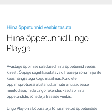
Hiina õppetunnid veebis tasuta
Hiina õppetunnid Lingo
Playga
Avastage õppimise saladused hiina õppetunnid veebis
kiiresti. Õppige sageli kasutatavaid fraase ja sõnu miljonite
kaasmängijatega kogu maailmas. Kui olete
õppimisprotsessi alustanud, armute ainulaadsesse
meetodisse, mida Lingo rakendus kasutab hiina
õppetundide, sõnade ja fraaside veebis.
Lingo Play on a Lõbusate ja tõhus meetod õppetundide