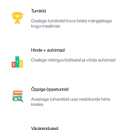
Turniirid
Osalege turniiridel koos teiste mängijatega
kogu maailmas
Hinde + auhinnad
Osalege reitinguvõistlustel ja võida auhinnad
Õppige õppetunnid
Avastage tuhandeid uusi veebitunde hiina
keeles
Värskendused