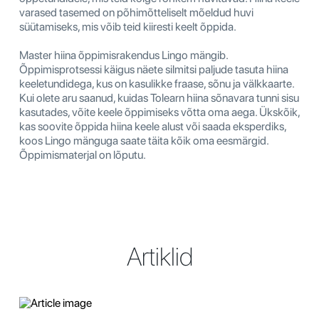
varased tasemed on põhimõtteliselt mõeldud huvi
süütamiseks, mis võib teid kiiresti keelt õppida.
Master hiina õppimisrakendus Lingo mängib.
Õppimisprotsessi käigus näete silmitsi paljude tasuta hiina
keeletundidega, kus on kasulikke fraase, sõnu ja välkkaarte.
Kui olete aru saanud, kuidas Tolearn hiina sõnavara tunni sisu
kasutades, võite keele õppimiseks võtta oma aega. Ükskõik,
kas soovite õppida hiina keele alust või saada eksperdiks,
koos Lingo mänguga saate täita kõik oma eesmärgid.
Õppimismaterjal on lõputu.
Artiklid