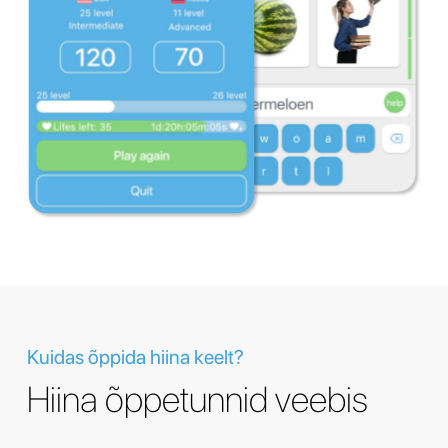
Kuidas õppida hiina keelt?
Hiina õppetunnid veebis