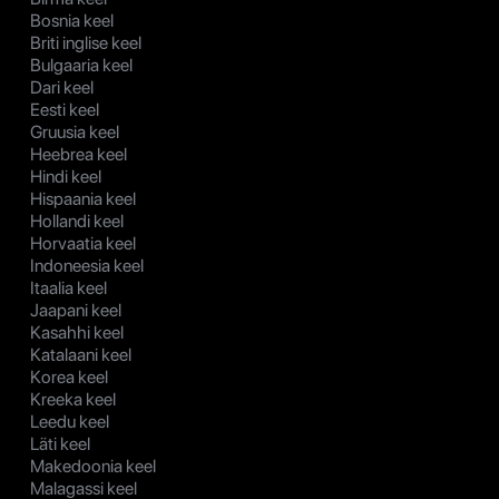
Bosnia keel
Briti inglise keel
Bulgaaria keel
Dari keel
Eesti keel
Gruusia keel
Heebrea keel
Hindi keel
Hispaania keel
Hollandi keel
Horvaatia keel
Indoneesia keel
Itaalia keel
Jaapani keel
Kasahhi keel
Katalaani keel
Korea keel
Kreeka keel
Leedu keel
Läti keel
Makedoonia keel
Malagassi keel