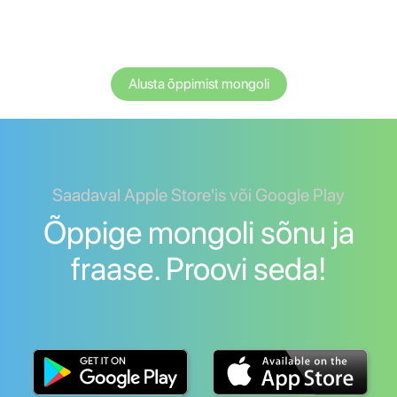
Alusta õppimist mongoli
Saadaval Apple Store'is või Google Play
Õppige mongoli sõnu ja
fraase. Proovi seda!