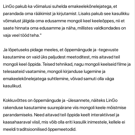
LinGo pakub ka võimalusi suhelda emakeelekõnelejatega, et
parandada oma rääkimist ja kirjutamist. Lisaks pakub see kasulikku
võimalust jälgida oma edusamme mongoli keel keeleõppes, nii et
saate hinnata oma edusamme ja näha, millistes valdkondades on
vaja veel tööd teha."
Ja lõpetuseks pidage meeles, et õppemängude ja -tegevuste
kasutamine on vaid üks paljudest meetoditest, mis aitavad teil
mongoli keel õppida. Teised tehnikad, nagu mongoli keelseid filme ja
telesaateid vaatamine, mongoli kirjanduse lugemine ja
emakeelekõnelejatega suhtlemine, võivad samuti olla väga
kasulikud.
Kokkuvõttes on õppemängude ja -ülesannete, näiteks LinGo
rakenduse kasutamine suurepärane viis mongoli keele mõistmise
parandamiseks. Need aitavad teil õppida keelt interaktiivsel ja
kaasahaaraval viisil, mis võib olla eriti kasulik inimestele, kellele ei
meeldi traditsioonilised õppemeetodid.