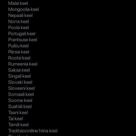
Malai keel
Mongoolia keel
Nepaali keel
Norra keel
Poola keel
Portugali keel
Prantsuse keel
Puštu keel
Pärsia keel
Rootsi keel
Rumeenia keel
Saksa keel
Singali keel
Slovaki keel
Sloveeni keel
Somaali keel
Soome keel
Suahiili keel
Taani keel
Tai keel
Tamili keel
Traditsiooniline hiina keel