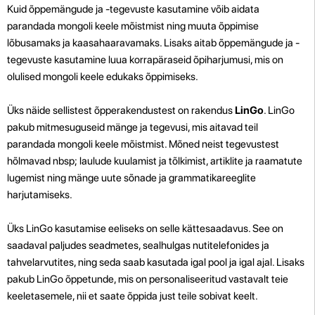
Kuid õppemängude ja -tegevuste kasutamine võib aidata
parandada mongoli keele mõistmist ning muuta õppimise
lõbusamaks ja kaasahaaravamaks. Lisaks aitab õppemängude ja -
tegevuste kasutamine luua korrapäraseid õpiharjumusi, mis on
olulised mongoli keele edukaks õppimiseks.
Üks näide sellistest õpperakendustest on rakendus
LinGo
. LinGo
pakub mitmesuguseid mänge ja tegevusi, mis aitavad teil
parandada mongoli keele mõistmist. Mõned neist tegevustest
hõlmavad nbsp; laulude kuulamist ja tõlkimist, artiklite ja raamatute
lugemist ning mänge uute sõnade ja grammatikareeglite
harjutamiseks.
Üks LinGo kasutamise eeliseks on selle kättesaadavus. See on
saadaval paljudes seadmetes, sealhulgas nutitelefonides ja
tahvelarvutites, ning seda saab kasutada igal pool ja igal ajal. Lisaks
pakub LinGo õppetunde, mis on personaliseeritud vastavalt teie
keeletasemele, nii et saate õppida just teile sobivat keelt.