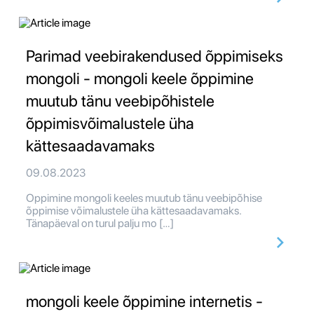
Parimad veebirakendused õppimiseks
mongoli - mongoli keele õppimine
muutub tänu veebipõhistele
õppimisvõimalustele üha
kättesaadavamaks
09.08.2023
Oppimine mongoli keeles muutub tänu veebipõhise
õppimise võimalustele üha kättesaadavamaks.
Tänapäeval on turul palju mo […]
mongoli keele õppimine internetis -