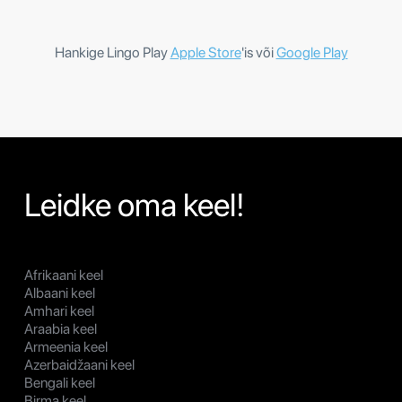
Hankige Lingo Play
Apple Store
'is või
Google Play
Leidke oma keel!
Afrikaani keel
Albaani keel
Amhari keel
Araabia keel
Armeenia keel
Azerbaidžaani keel
Bengali keel
Birma keel