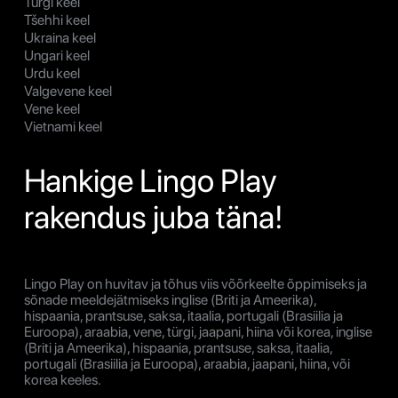
Türgi keel
Tšehhi keel
Ukraina keel
Ungari keel
Urdu keel
Valgevene keel
Vene keel
Vietnami keel
Hankige Lingo Play
rakendus juba täna!
Lingo Play on huvitav ja tõhus viis võõrkeelte õppimiseks ja
sõnade meeldejätmiseks inglise (Briti ja Ameerika),
hispaania, prantsuse, saksa, itaalia, portugali (Brasiilia ja
Euroopa), araabia, vene, türgi, jaapani, hiina või korea, inglise
(Briti ja Ameerika), hispaania, prantsuse, saksa, itaalia,
portugali (Brasiilia ja Euroopa), araabia, jaapani, hiina, või
korea keeles.