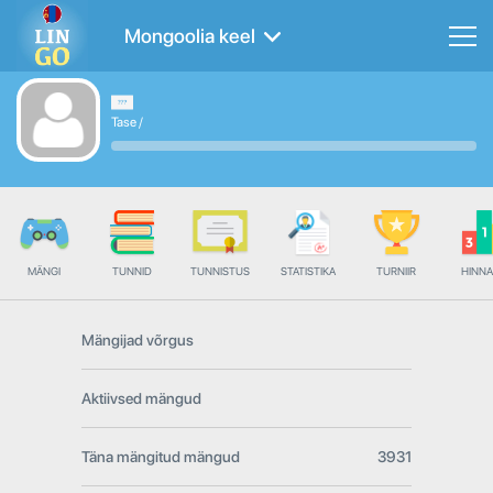
Mongoolia keel
Tase
/
MÄNGI
TUNNID
TUNNISTUS
STATISTIKA
TURNIIR
HINN
Mängijad võrgus
Aktiivsed mängud
Täna mängitud mängud
3931