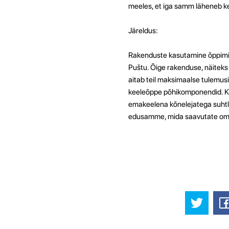
meeles, et iga samm läheneb k
Järeldus:
Rakenduste kasutamine õppimis
Puštu. Õige rakenduse, näiteks 
aitab teil maksimaalse tulemusi
keeleõppe põhikomponendid. K
emakeelena kõnelejatega suhtl
edusamme, mida saavutate oma 