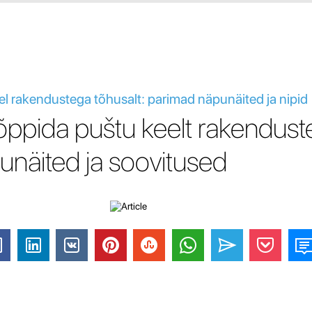
l rakendustega tõhusalt: parimad näpunäited ja nipid
õppida puštu keelt rakenduste
näited ja soovitused