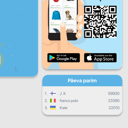
R
L
P
Igapäevane areng
Igakuised edusammud
Tunnistus
Üldine areng
Päeva parim
1.
J. K
59930
2.
franco polo
23390
3.
Kate
22010