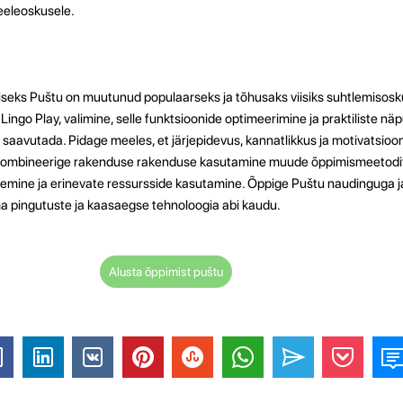
eeleoskusele.
eks Puštu on muutunud populaarseks ja tõhusaks viisiks suhtlemisos
Lingo Play, valimine, selle funktsioonide optimeerimine ja praktiliste nä
 saavutada. Pidage meeles, et järjepidevus, kannatlikkus ja motivatsio
ombineerige rakenduse rakenduse kasutamine muude õppimismeetodit
emine ja erinevate ressursside kasutamine. Õppige Puštu naudinguga j
pingutuste ja kaasaegse tehnoloogia abi kaudu.
Alusta õppimist puštu