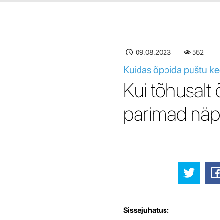
09.08.2023
552
Kuidas õppida puštu kee
Kui tõhusalt 
parimad näpu
Sissejuhatus: