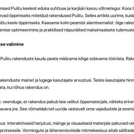
sed Puštu keelest eduka suhtluse ja karjääri kasvu võtmetegur. Koos 
vad õppimiseks mõeldud rakendused Puštu. Selles artiklis uurime, kuida
uštu keele õppimiseks. Kaasame kolm peamist alamteemalist: õige rake
amise optimeerimine ja praktilised näpunäited maksimaalsete tulemust
use valimine
 Puštu rakenduste kaudu peate määrama kõige sobivama tööriista. Rak
 rakenduste mainet ja lugege kasutajate arvustusi. Teiste kasutajate hin
ata, kui tõhus rakendus on.
 veenduge, et rakendus pakub laia valikut õppematerjale, näiteks erine
avara jne. See võimaldab teil uurida vastavalt oma vajadustele ja eesmä
isus: interaktiivseid harjutusi, mänge ja visuaalseid materjale pakuvad 
tsessile. Vormingute ja lähenemisviiside mitmekesisus aitab säilitada 