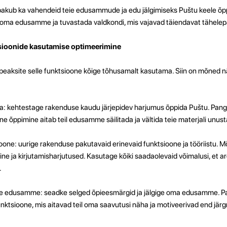
akub ka vahendeid teie edusammude ja edu jälgimiseks Puštu keele õpp
a oma edusamme ja tuvastada valdkondi, mis vajavad täiendavat tähele
sioonide kasutamise optimeerimine
 peaksite selle funktsioone kõige tõhusamalt kasutama. Siin on mõned n
va: kehtestage rakenduse kaudu järjepidev harjumus õppida Puštu. Pan
rne õppimine aitab teil edusamme säilitada ja vältida teie materjali unus
ioone: uurige rakenduse pakutavaid erinevaid funktsioone ja tööriistu.
ne ja kirjutamisharjutused. Kasutage kõiki saadaolevaid võimalusi, et a
.
ige edusamme: seadke selged õpieesmärgid ja jälgige oma edusamme. P
funktsioone, mis aitavad teil oma saavutusi näha ja motiveerivad end jä