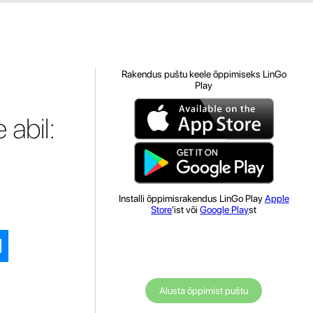
Rakendus puštu keele õppimiseks LinGo
Play
 abil:
Installi õppimisrakendus LinGo Play
Apple
Store
'ist või
Google Play
st
Alusta õppimist puštu