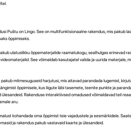
tel.
usi Puštu on Lingo. See on multifunktsionaalne rakendus, mis pakub laia
usaks õppimiseks.
 pakub ulatuslikku õppematerjalide raamatukogu, sealhulgas erinevad ra
ja videomaterjalid. See võimaldab kasutajatel valida ja uurida materjale,
o pakub mitmesuguseid harjutusi, mis aitavad parandada lugemist, kirjuta
ngimist õppimisele, kus liigute läbi tasemete, teenite punkte ja parand
d ülesandeid. Rakenduse interaktiivsed omadused võimaldavad teil reaa
vamale aru.
alust kohandada oma õppimist teie vajadustele ja eesmärkidele. Saate
masid ja rakendus pakub vastavaid kaarte ja ülesandeid.