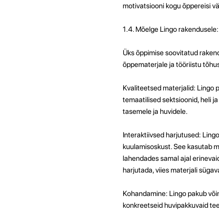
motivatsiooni kogu õppereisi väl
1.4. Mõelge Lingo rakendusele:
Üks õppimise soovitatud rakend
õppematerjale ja tööriistu tõh
Kvaliteetsed materjalid: Lingo
temaatilised sektsioonid, heli 
tasemele ja huvidele.
Interaktiivsed harjutused: Ling
kuulamisoskust. See kasutab mä
lahendades samal ajal erinevai
harjutada, viies materjali süga
Kohandamine: Lingo pakub võim
konkreetseid huvipakkuvaid tee