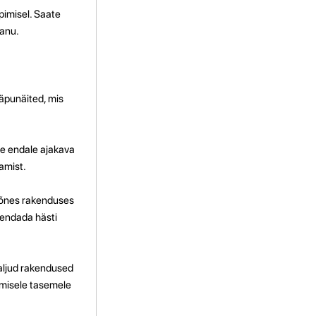
imisel. Saate
panu.
äpunäited, mis
ge endale ajakava
tamist.
 Mõnes rakenduses
rendada hästi
aljud rakendused
rgmisele tasemele