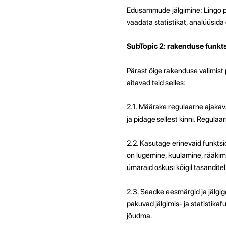
Edusammude jälgimine: Lingo p
vaadata statistikat, analüüsid
SubTopic 2: rakenduse funkt
Pärast õige rakenduse valimist
aitavad teid selles:
2.1. Määrake regulaarne ajaka
ja pidage sellest kinni. Regulaa
2.2. Kasutage erinevaid funkts
on lugemine, kuulamine, rääkimi
ümaraid oskusi kõigil tasanditel
2.3. Seadke eesmärgid ja jälg
pakuvad jälgimis- ja statistika
jõudma.