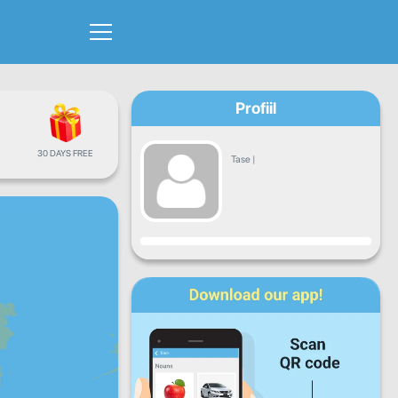
Profiil
30 DAYS FREE
Tase
|
Progress
E
T
K
N