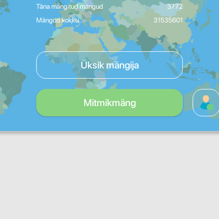
Täna mängitud mängud
3772
Mängud kokku
31535601
Üksik mängija
Mitmikmäng