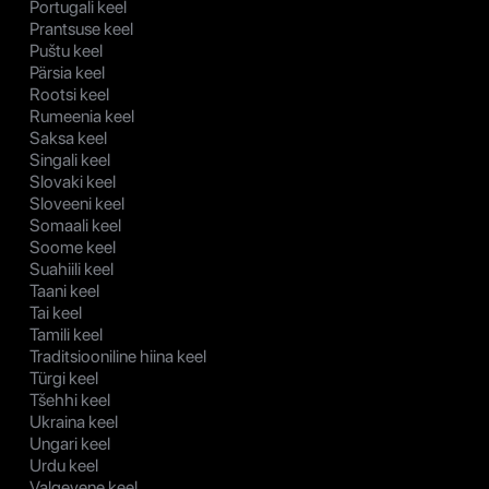
Portugali keel
Prantsuse keel
Puštu keel
Pärsia keel
Rootsi keel
Rumeenia keel
Saksa keel
Singali keel
Slovaki keel
Sloveeni keel
Somaali keel
Soome keel
Suahiili keel
Taani keel
Tai keel
Tamili keel
Traditsiooniline hiina keel
Türgi keel
Tšehhi keel
Ukraina keel
Ungari keel
Urdu keel
Valgevene keel