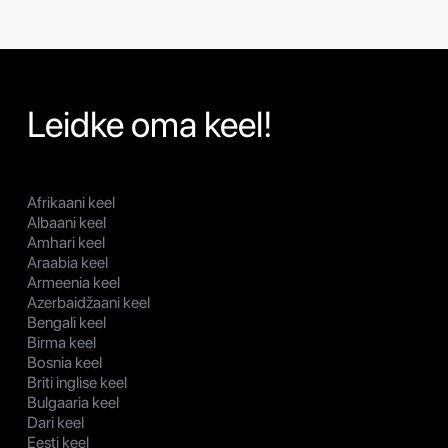
Leidke oma keel!
Afrikaani keel
Albaani keel
Amhari keel
Araabia keel
Armeenia keel
Azerbaidžaani keel
Bengali keel
Birma keel
Bosnia keel
Briti inglise keel
Bulgaaria keel
Dari keel
Eesti keel