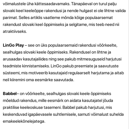
võimalustele üha kättesaadavamaks. Tänapäeval on turul palju
slovaki keel keeleõppe rakendusi ja nende hulgast ei ole lihtne valida
parimat. Selles artiklis vaatleme mõnda kõige populaarsemat
rakendust slovaki keel õppimiseks ja selgitame, mis teeb need nii
atraktiivseks.
LinGo Play
– see on üks populaarsemaid rakendusi võõrkeelte,
sealhulgas slovaki keele õppimiseks. Rakendusel on lihtne ja
arusaadav kasutajaliides ning see pakub mitmesuguseid harjutusi
teadmiste kinnistamiseks. LinGo pakub preemiate ja saavutuste
süsteemi, mis motiveerib kasutajaid regulaarselt harjutama ja aitab
neil kiiremini oma eesmärke saavutada.
Babbel
– on võõrkeelte, sealhulgas slovaki keele õppimiseks
mõeldud rakendus, mille eesmärk on aidata kasutajatel jõuda
praktilise keeleoskuse tasemeni. Babbel pakub harjutusi, mis
keskenduvad igapäevasele suhtlemisele, samuti võimalust suhelda
emakeelekõnelejatega.