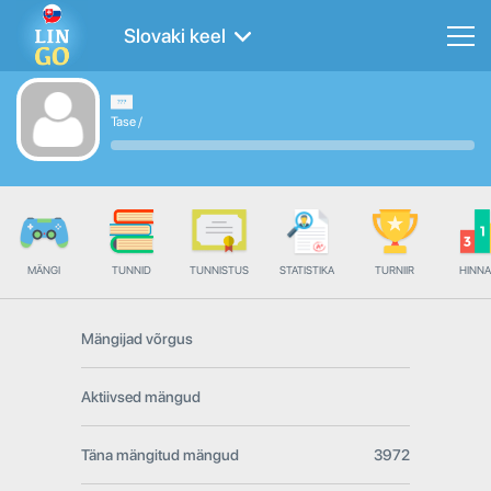
Slovaki keel
Tase
/
MÄNGI
TUNNID
TUNNISTUS
STATISTIKA
TURNIIR
HINN
Mängijad võrgus
Aktiivsed mängud
Täna mängitud mängud
3972