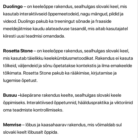
Duolingo
– on keeleõppe rakendus, sealhulgas slovaki keel, mis
kasutab interaktiivseid õppemeetodeid, nagu mängud, pildid ja
videod. Duolingo pakub ka treeningut sõnade ja fraaside
meeldejätmise kaudu alateadvuse tasandil, mis aitab kasutajatel
kiiresti uusi teadmisi omandada.
Rosetta Stone
– on keeleõppe rakendus, sealhulgas slovaki keel,
mis kasutab täielikku keelekümblusmetoodikat. Rakendus ei kasuta
tõlkeid, väljendeid ja sõnu õpetatakse kontekstis ja ilma emakeelde
tõlkimata. Rosetta Stone pakub ka rääkimise, kirjutamise ja
lugemise õpetust.
Busuu -
käepärane rakendus keelte, sealhulgas slovaki keele
õppimiseks. Interaktiivsed õppetunnid, häälduspraktika ja viktoriinid
oma teadmiste kontrollimiseks.
Memrise
– lõbus ja kaasahaarav rakendus, mis võimaldab sul
slovaki keelt lõbusalt õppida.