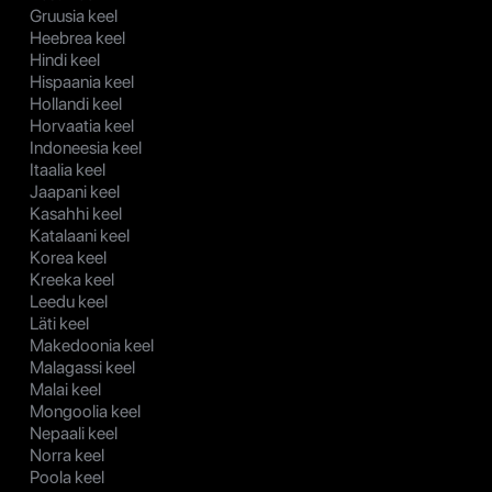
Gruusia keel
Heebrea keel
Hindi keel
Hispaania keel
Hollandi keel
Horvaatia keel
Indoneesia keel
Itaalia keel
Jaapani keel
Kasahhi keel
Katalaani keel
Korea keel
Kreeka keel
Leedu keel
Läti keel
Makedoonia keel
Malagassi keel
Malai keel
Mongoolia keel
Nepaali keel
Norra keel
Poola keel