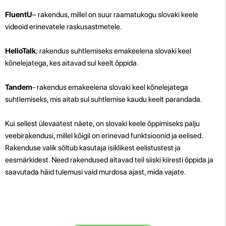
FluentU
– rakendus, millel on suur raamatukogu slovaki keele
videoid erinevatele raskusastmetele.
HelloTalk
; rakendus suhtlemiseks emakeelena slovaki keel
kõnelejatega, kes aitavad sul keelt õppida.
Tandem
- rakendus emakeelena slovaki keel kõnelejatega
suhtlemiseks, mis aitab sul suhtlemise kaudu keelt parandada.
Kui sellest ülevaatest näete, on slovaki keele õppimiseks palju
veebirakendusi, millel kõigil on erinevad funktsioonid ja eelised.
Rakenduse valik sõltub kasutaja isiklikest eelistustest ja
eesmärkidest. Need rakendused aitavad teil siiski kiiresti õppida ja
saavutada häid tulemusi vaid murdosa ajast, mida vajate.