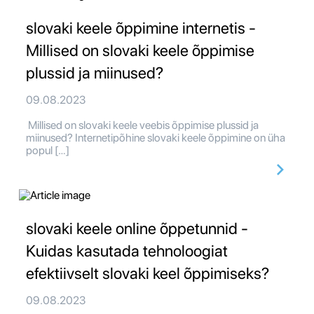
slovaki keele õppimine internetis -
Millised on slovaki keele õppimise
plussid ja miinused?
09.08.2023
Millised on slovaki keele veebis õppimise plussid ja
miinused? Internetipõhine slovaki keele õppimine on üha
popul […]
slovaki keele online õppetunnid -
Kuidas kasutada tehnoloogiat
efektiivselt slovaki keel õppimiseks?
09.08.2023