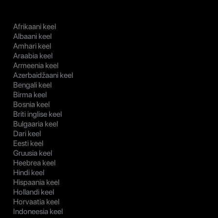
Afrikaani keel
Albaani keel
Amhari keel
Araabia keel
Armeenia keel
Azerbaidžaani keel
Bengali keel
Birma keel
Bosnia keel
Briti inglise keel
Bulgaaria keel
Dari keel
Eesti keel
Gruusia keel
Heebrea keel
Hindi keel
Hispaania keel
Hollandi keel
Horvaatia keel
Indoneesia keel