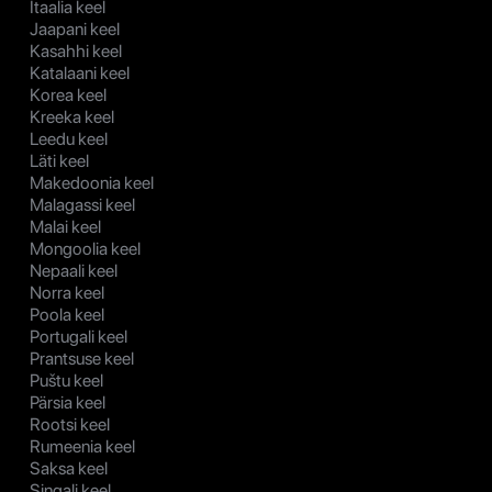
Itaalia keel
Jaapani keel
Kasahhi keel
Katalaani keel
Korea keel
Kreeka keel
Leedu keel
Läti keel
Makedoonia keel
Malagassi keel
Malai keel
Mongoolia keel
Nepaali keel
Norra keel
Poola keel
Portugali keel
Prantsuse keel
Puštu keel
Pärsia keel
Rootsi keel
Rumeenia keel
Saksa keel
Singali keel