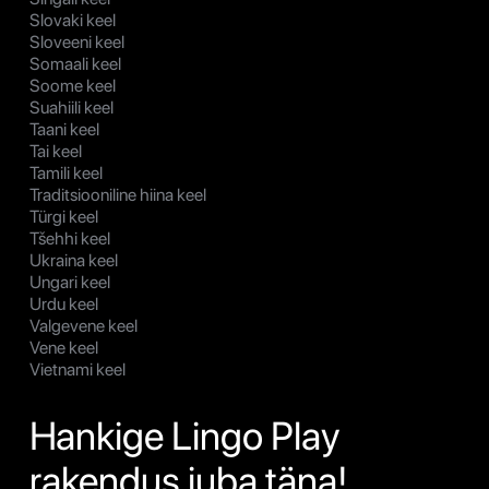
Slovaki keel
Sloveeni keel
Somaali keel
Soome keel
Suahiili keel
Taani keel
Tai keel
Tamili keel
Traditsiooniline hiina keel
Türgi keel
Tšehhi keel
Ukraina keel
Ungari keel
Urdu keel
Valgevene keel
Vene keel
Vietnami keel
Hankige Lingo Play
rakendus juba täna!