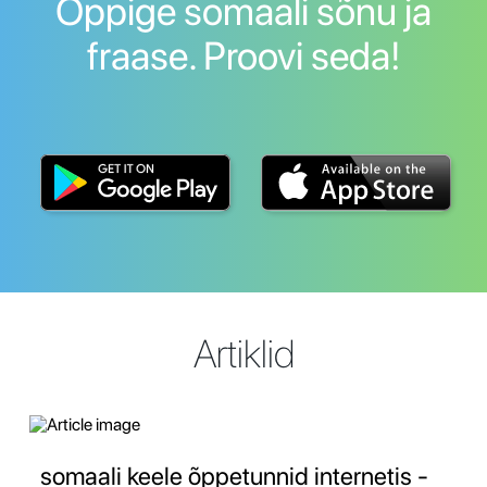
Õppige somaali sõnu ja
fraase. Proovi seda!
Artiklid
somaali keele õppetunnid internetis -