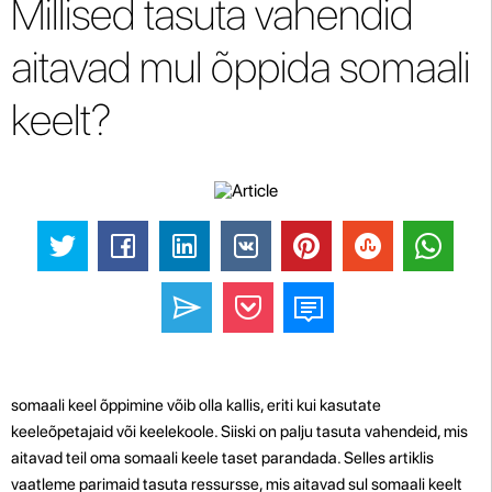
Millised tasuta vahendid
aitavad mul õppida somaali
keelt?
somaali keel õppimine võib olla kallis, eriti kui kasutate
keeleõpetajaid või keelekoole. Siiski on palju tasuta vahendeid, mis
aitavad teil oma somaali keele taset parandada. Selles artiklis
vaatleme parimaid tasuta ressursse, mis aitavad sul somaali keelt