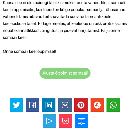
Kaasa see ei ole muidugi täielik nimekiri tasuta vahenditest somaali
keele õppimiseks, kuid need on kõige populaarsemad ja tõhusamad
vahendid, mis aitavad teil saavutada soovitud somaali keele
keeleoskuse taset. Pidage meeles, et keeleõpe on pikk protsess, mis
nõuab kannatlikkust, pingutust ja pidevat harjutamist. Palju õnne
somaali keel!
Õnne somaali keel õppimisel!
Alusta õppimist somaali