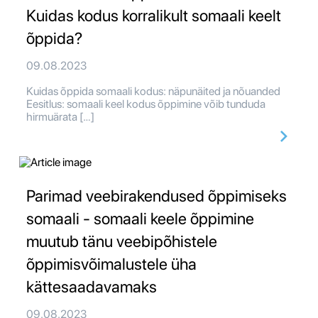
Kuidas kodus korralikult somaali keelt
õppida?
09.08.2023
Kuidas õppida somaali kodus: näpunäited ja nõuanded
Eesitlus: somaali keel kodus õppimine võib tunduda
hirmuärata […]
Parimad veebirakendused õppimiseks
somaali - somaali keele õppimine
muutub tänu veebipõhistele
õppimisvõimalustele üha
kättesaadavamaks
09.08.2023