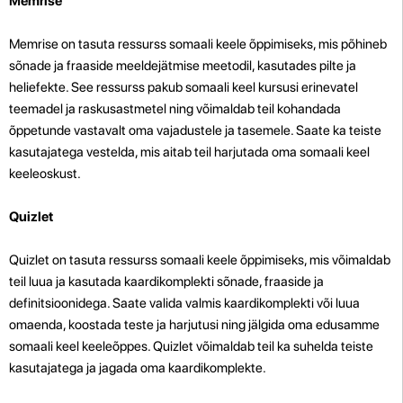
Memrise
Memrise on tasuta ressurss somaali keele õppimiseks, mis põhineb
sõnade ja fraaside meeldejätmise meetodil, kasutades pilte ja
heliefekte. See ressurss pakub somaali keel kursusi erinevatel
teemadel ja raskusastmetel ning võimaldab teil kohandada
õppetunde vastavalt oma vajadustele ja tasemele. Saate ka teiste
kasutajatega vestelda, mis aitab teil harjutada oma somaali keel
keeleoskust.
Quizlet
Quizlet on tasuta ressurss somaali keele õppimiseks, mis võimaldab
teil luua ja kasutada kaardikomplekti sõnade, fraaside ja
definitsioonidega. Saate valida valmis kaardikomplekti või luua
omaenda, koostada teste ja harjutusi ning jälgida oma edusamme
somaali keel keeleõppes. Quizlet võimaldab teil ka suhelda teiste
kasutajatega ja jagada oma kaardikomplekte.