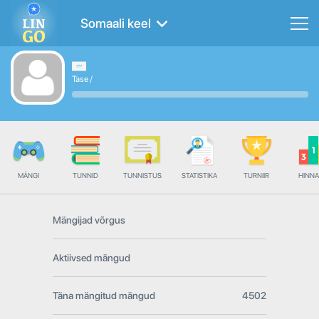
Somaali keel
Tase
/
MÄNGI
TUNNID
TUNNISTUS
STATISTIKA
TURNIIR
HINN
Mängijad võrgus
Aktiivsed mängud
Täna mängitud mängud
4502