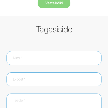
Vaata kõiki
Tagasiside