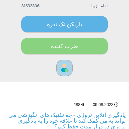
تمام بازیها
31533306
بازیکن تک نفره
ضرب کننده
188
09.08.2023
یادگیری آنلاین نروژی - چه تکنیک های انگیزشی می
تواند به من کمک کند تا علاقه خود را به یادگیری
نروژی در دراز مدت حفظ کنم؟