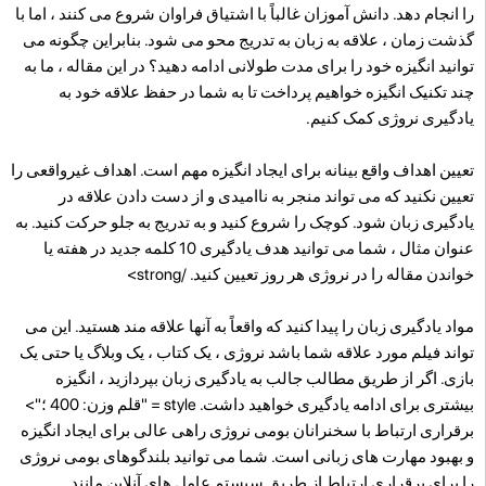
را انجام دهد. دانش آموزان غالباً با اشتیاق فراوان شروع می کنند ، اما با
گذشت زمان ، علاقه به زبان به تدریج محو می شود. بنابراین چگونه می
توانید انگیزه خود را برای مدت طولانی ادامه دهید؟ در این مقاله ، ما به
چند تکنیک انگیزه خواهیم پرداخت تا به شما در حفظ علاقه خود به
یادگیری نروژی کمک کنیم.
تعیین اهداف واقع بینانه برای ایجاد انگیزه مهم است. اهداف غیرواقعی را
تعیین نکنید که می تواند منجر به ناامیدی و از دست دادن علاقه در
یادگیری زبان شود. کوچک را شروع کنید و به تدریج به جلو حرکت کنید. به
عنوان مثال ، شما می توانید هدف یادگیری 10 کلمه جدید در هفته یا
خواندن مقاله را در نروژی هر روز تعیین کنید. /strong>
مواد یادگیری زبان را پیدا کنید که واقعاً به آنها علاقه مند هستید. این می
تواند فیلم مورد علاقه شما باشد نروژی ، یک کتاب ، یک وبلاگ یا حتی یک
بازی. اگر از طریق مطالب جالب به یادگیری زبان بپردازید ، انگیزه
بیشتری برای ادامه یادگیری خواهید داشت. style = "قلم وزن: 400 ؛">
برقراری ارتباط با سخنرانان بومی نروژی راهی عالی برای ایجاد انگیزه
و بهبود مهارت های زبانی است. شما می توانید بلندگوهای بومی نروژی
را برای برقراری ارتباط از طریق سیستم عامل های آنلاین مانند