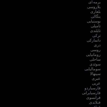
برمه ای
بلاروسی
بلغاری
بنگالی
بوسنیایی
تامیلی
تایلندی
ترکی
دانمارکی
دری
روسی
رومانیایی
ساحلی
سوئدی
سومالیایی
سینهالا
عبری
عربی
فارسیاردو
فارسیایرانی
فرانسوی
فنلاندی