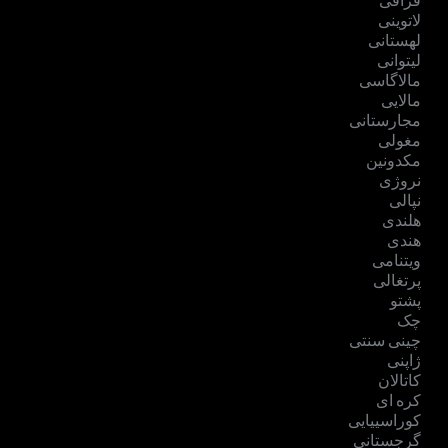
قزاقی
لاتوینی
لهستانی
لیتوانی
مالاگاسی
مالایی
مجارستانی
مغولی
مکدونین
نروژی
نپالی
هلندی
هندی
ویتنامی
پرتغالی
پشتو
چک
چینی سنتی
ژاپنی
کاتالان
کره ای
کوراسییایی
گرجستانی