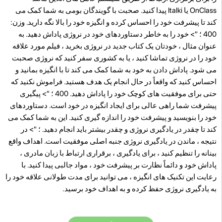
OnClass یا Italki پیدا کنید. صحبت با گویندگان بومی به شما کمک می
کند تا پیشرفت خود را احساس کرده و انگیزه خود را بالا نگه دارید. وزن:
400 ؛ "> خود را به خاطر دستاوردهای خود در نروژی پاداش دهید. به
عنوان مثال ، خودتان یک کتاب جدید در نروژی بخرید ، فیلم مورد علاقه
خود را در نروژی تماشا کنید ، یا به کشوری سفر کنید که نروژی صحبت
می شود. پاداش دادن به خود به شما کمک می کند تا با انگیزه بمانید و
احساس کنید که واقعاً در حال انجام یک هدف هستید. فراموش نکنید که
حتی برای موفقیت های کوچک خود را پاداش دهید. 400 ؛ "> پیگیری
پیشرفت شما راهی عالی برای ایجاد انگیزه در خود است. دستاوردهای
خود را بنویسید و پیشرفت خود را اندازه گیری کنید. این به شما کمک می
کند تا چقدر در یادگیری نروژی و چقدر بیشتر باید انجام دهید. ؛ "> در
نتیجه ، ماندن در یادگیری نروژی جنبه اصلی موفقیت است. اهداف واقع
بینانه را تنظیم کنید ، برای یادگیری ، برقراری ارتباط با زبان مادری ،
پاداش خود و دائماً نظارت بر پیشرفت خود ، مواد جالبی پیدا کنید. با
رعایت این تکنیک های انگیزه ، می توانید برای مدت طولانی علاقه خود را
به یادگیری نروژی حفظ کرده و به اهداف خود برسید.