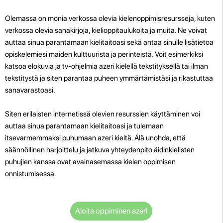
Olemassa on monia verkossa olevia kielenoppimisresursseja, kuten
verkossa olevia sanakirjoja, kielioppitaulukoita ja muita. Ne voivat
auttaa sinua parantamaan kielitaitoasi sekä antaa sinulle lisätietoa
opiskelemiesi maiden kulttuurista ja perinteistä. Voit esimerkiksi
katsoa elokuvia ja tv-ohjelmia azeri kielellä tekstityksellä tai ilman
tekstitystä ja siten parantaa puheen ymmärtämistäsi ja rikastuttaa
sanavarastoasi.
Siten erilaisten internetissä olevien resurssien käyttäminen voi
auttaa sinua parantamaan kielitaitoasi ja tulemaan
itsevarmemmaksi puhumaan azeri kieltä. Älä unohda, että
säännöllinen harjoittelu ja jatkuva yhteydenpito äidinkielisten
puhujien kanssa ovat avainasemassa kielen oppimisen
onnistumisessa.
Aloita oppiminen azeri