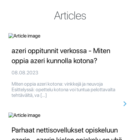
Articles
azeri oppitunnit verkossa - Miten
oppia azeri kunnolla kotona?
08.08.2023
Miten oppia azeri kotona: vinkkejä ja neuvoja
Esittelyssä: opettelu kotona voi tuntua pelottavalta
tehtävältä, va […]
Parhaat nettisovellukset opiskeluun