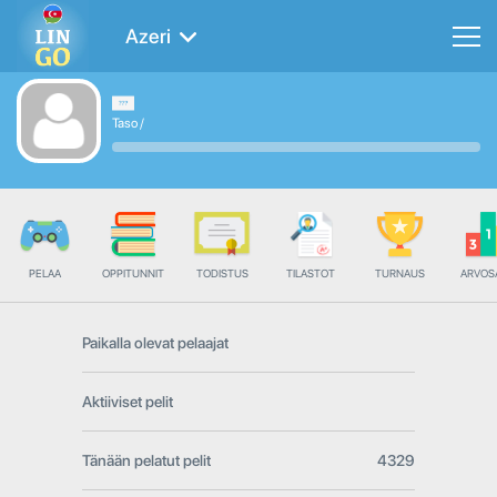
Azeri
Taso
/
PELAA
OPPITUNNIT
TODISTUS
TILASTOT
TURNAUS
ARVOS
Paikalla olevat pelaajat
Aktiiviset pelit
Tänään pelatut pelit
4329