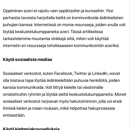
Oppiminen azeri ei rajoitu vain oppikirjoihin ja kursseihin. Yksi
parhaista tavoista harjoitella kieltä on kommunikoida äidinkielisten
puhujien kanssa. Internetissä on monia resursseja, joiden avulla voit
löytää keskustelukumppaneita azeri. Tässä artikkelissa
tarkastelemme muutamia vinkkejä siitä, miten voit käyttää
internetin eri resursseja tehokkaaseen kommunikointiin azeriksi.
Käytä sosiaalista mediaa
Sosiaaliset verkostot, kuten Facebook, Twitter ja LinkedIn, voivat
olla loistava tapa löytää äidinkieleltään puhuvia henkilöitä, joiden
kanssa kommunikoida. Voit liittyä kielelle tai viestinnälle
omistettuihin ryhmiin ja löytää sieltä keskustelukumppaneita. Monet
sosiaaliset verkostot tarjoavat myös hakutoiminnon, jolla voi etsiä
ihmisiä kielen ja maan mukaan, mikä helpottaa hakuprosessia
entisestään.
Käytä kieltenjakosovelluksia