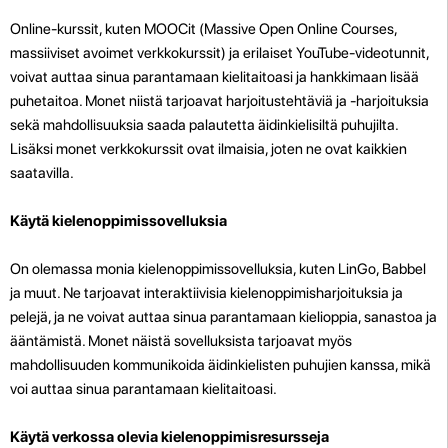
Online-kurssit, kuten MOOCit (Massive Open Online Courses,
massiiviset avoimet verkkokurssit) ja erilaiset YouTube-videotunnit,
voivat auttaa sinua parantamaan kielitaitoasi ja hankkimaan lisää
puhetaitoa. Monet niistä tarjoavat harjoitustehtäviä ja -harjoituksia
sekä mahdollisuuksia saada palautetta äidinkielisiltä puhujilta.
Lisäksi monet verkkokurssit ovat ilmaisia, joten ne ovat kaikkien
saatavilla.
Käytä kielenoppimissovelluksia
On olemassa monia kielenoppimissovelluksia, kuten LinGo, Babbel
ja muut. Ne tarjoavat interaktiivisia kielenoppimisharjoituksia ja
pelejä, ja ne voivat auttaa sinua parantamaan kielioppia, sanastoa ja
ääntämistä. Monet näistä sovelluksista tarjoavat myös
mahdollisuuden kommunikoida äidinkielisten puhujien kanssa, mikä
voi auttaa sinua parantamaan kielitaitoasi.
Käytä verkossa olevia kielenoppimisresursseja