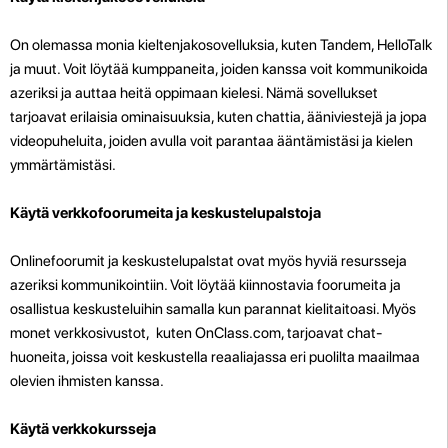
On olemassa monia kieltenjakosovelluksia, kuten Tandem, HelloTalk
ja muut. Voit löytää kumppaneita, joiden kanssa voit kommunikoida
azeriksi ja auttaa heitä oppimaan kielesi. Nämä sovellukset
tarjoavat erilaisia ominaisuuksia, kuten chattia, ääniviestejä ja jopa
videopuheluita, joiden avulla voit parantaa ääntämistäsi ja kielen
ymmärtämistäsi.
Käytä verkkofoorumeita ja keskustelupalstoja
Onlinefoorumit ja keskustelupalstat ovat myös hyviä resursseja
azeriksi kommunikointiin. Voit löytää kiinnostavia foorumeita ja
osallistua keskusteluihin samalla kun parannat kielitaitoasi. Myös
monet verkkosivustot, kuten OnClass.com, tarjoavat chat-
huoneita, joissa voit keskustella reaaliajassa eri puolilta maailmaa
olevien ihmisten kanssa.
Käytä verkkokursseja