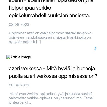
azerin - azerin kielen opiskelu on yhä
helpompaa verkko-
opiskelumahdollisuuksien ansiosta.
08.08.2023
Oppiminen azeri on yhä helpommin saatavilla verkko-
opiskelun mahdollisuuksien ansiosta. Markkinoilla on
nykyään paljon k […]
azeri verkossa - Mitä hyviä ja huonoja
puolia azeri verkossa oppimisessa on?
08.08.2023
Mitkä ovat verkko-opiskelun hyvät ja huonot puolet?
Vaihtoehto verkko-opiskelu on yhä suositumpi. Tämä
johtuu verk […]