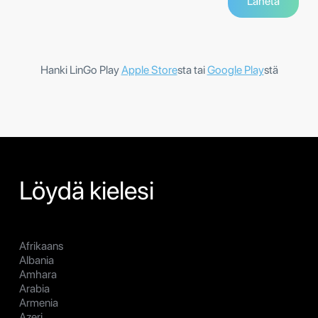
Hanki LinGo Play
Apple Store
sta tai
Google Play
stä
Löydä kielesi
Afrikaans
Albania
Amhara
Arabia
Armenia
Azeri