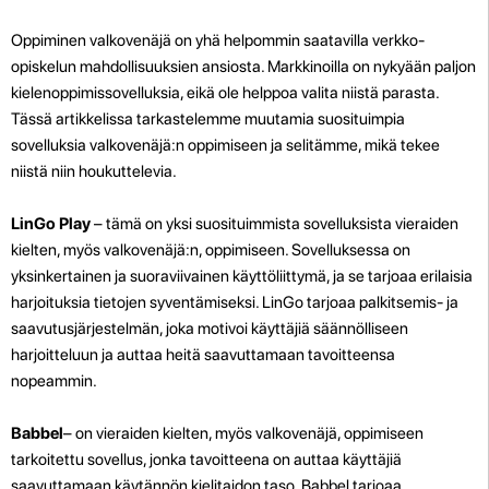
Oppiminen valkovenäjä on yhä helpommin saatavilla verkko-
opiskelun mahdollisuuksien ansiosta. Markkinoilla on nykyään paljon
kielenoppimissovelluksia, eikä ole helppoa valita niistä parasta.
Tässä artikkelissa tarkastelemme muutamia suosituimpia
sovelluksia valkovenäjä:n oppimiseen ja selitämme, mikä tekee
niistä niin houkuttelevia.
LinGo Play
– tämä on yksi suosituimmista sovelluksista vieraiden
kielten, myös valkovenäjä:n, oppimiseen. Sovelluksessa on
yksinkertainen ja suoraviivainen käyttöliittymä, ja se tarjoaa erilaisia
harjoituksia tietojen syventämiseksi. LinGo tarjoaa palkitsemis- ja
saavutusjärjestelmän, joka motivoi käyttäjiä säännölliseen
harjoitteluun ja auttaa heitä saavuttamaan tavoitteensa
nopeammin.
Babbel
– on vieraiden kielten, myös valkovenäjä, oppimiseen
tarkoitettu sovellus, jonka tavoitteena on auttaa käyttäjiä
saavuttamaan käytännön kielitaidon taso. Babbel tarjoaa