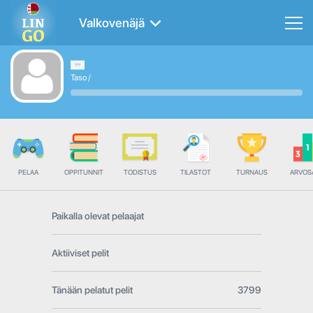
Valkovenäjä
Taso
/
PELAA
OPPITUNNIT
TODISTUS
TILASTOT
TURNAUS
ARVOS
Paikalla olevat pelaajat
Aktiiviset pelit
Tänään pelatut pelit
3799