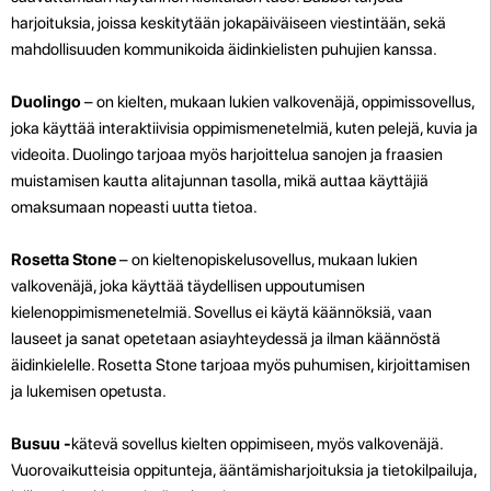
harjoituksia, joissa keskitytään jokapäiväiseen viestintään, sekä
mahdollisuuden kommunikoida äidinkielisten puhujien kanssa.
Duolingo
– on kielten, mukaan lukien valkovenäjä, oppimissovellus,
joka käyttää interaktiivisia oppimismenetelmiä, kuten pelejä, kuvia ja
videoita. Duolingo tarjoaa myös harjoittelua sanojen ja fraasien
muistamisen kautta alitajunnan tasolla, mikä auttaa käyttäjiä
omaksumaan nopeasti uutta tietoa.
Rosetta Stone
– on kieltenopiskelusovellus, mukaan lukien
valkovenäjä, joka käyttää täydellisen uppoutumisen
kielenoppimismenetelmiä. Sovellus ei käytä käännöksiä, vaan
lauseet ja sanat opetetaan asiayhteydessä ja ilman käännöstä
äidinkielelle. Rosetta Stone tarjoaa myös puhumisen, kirjoittamisen
ja lukemisen opetusta.
Busuu -
kätevä sovellus kielten oppimiseen, myös valkovenäjä.
Vuorovaikutteisia oppitunteja, ääntämisharjoituksia ja tietokilpailuja,