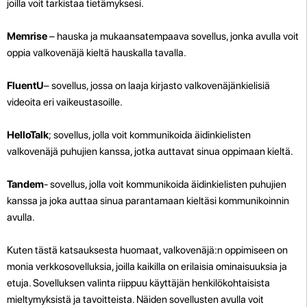
joilla voit tarkistaa tietämyksesi.
Memrise
– hauska ja mukaansatempaava sovellus, jonka avulla voit
oppia valkovenäjä kieltä hauskalla tavalla.
FluentU
– sovellus, jossa on laaja kirjasto valkovenäjänkielisiä
videoita eri vaikeustasoille.
HelloTalk
; sovellus, jolla voit kommunikoida äidinkielisten
valkovenäjä puhujien kanssa, jotka auttavat sinua oppimaan kieltä.
Tandem
- sovellus, jolla voit kommunikoida äidinkielisten puhujien
kanssa ja joka auttaa sinua parantamaan kieltäsi kommunikoinnin
avulla.
Kuten tästä katsauksesta huomaat, valkovenäjä:n oppimiseen on
monia verkkosovelluksia, joilla kaikilla on erilaisia ominaisuuksia ja
etuja. Sovelluksen valinta riippuu käyttäjän henkilökohtaisista
mieltymyksistä ja tavoitteista. Näiden sovellusten avulla voit