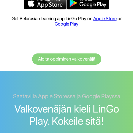
Get Belarusian learning app LinGo Play on
Apple Store
or
Google Play
Aloita oppiminen valkovenäjä
Saatavilla Apple Storessa ja Google Playssa
Valkovenäjän kieli LinGo
Play. Kokeile sitä!