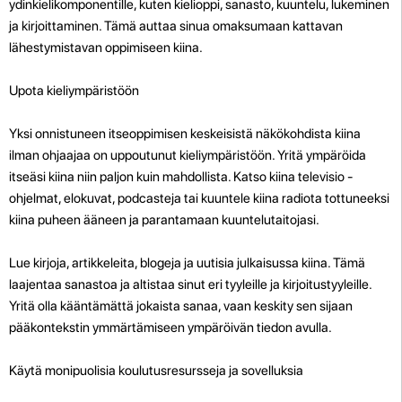
ydinkielikomponentille, kuten kielioppi, sanasto, kuuntelu, lukeminen
ja kirjoittaminen. Tämä auttaa sinua omaksumaan kattavan
lähestymistavan oppimiseen kiina.
Upota kieliympäristöön
Yksi onnistuneen itseoppimisen keskeisistä näkökohdista kiina
ilman ohjaajaa on uppoutunut kieliympäristöön. Yritä ympäröida
itseäsi kiina niin paljon kuin mahdollista. Katso kiina televisio -
ohjelmat, elokuvat, podcasteja tai kuuntele kiina radiota tottuneeksi
kiina puheen ääneen ja parantamaan kuuntelutaitojasi.
Lue kirjoja, artikkeleita, blogeja ja uutisia julkaisussa kiina. Tämä
laajentaa sanastoa ja altistaa sinut eri tyyleille ja kirjoitustyyleille.
Yritä olla kääntämättä jokaista sanaa, vaan keskity sen sijaan
pääkontekstin ymmärtämiseen ympäröivän tiedon avulla.
Käytä monipuolisia koulutusresursseja ja sovelluksia