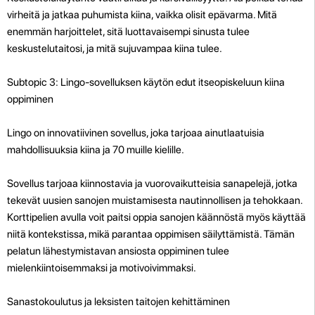
virheitä ja jatkaa puhumista kiina, vaikka olisit epävarma. Mitä
enemmän harjoittelet, sitä luottavaisempi sinusta tulee
keskustelutaitosi, ja mitä sujuvampaa kiina tulee.
Subtopic 3: Lingo-sovelluksen käytön edut itseopiskeluun kiina
oppiminen
Lingo on innovatiivinen sovellus, joka tarjoaa ainutlaatuisia
mahdollisuuksia kiina ja 70 muille kielille.
Sovellus tarjoaa kiinnostavia ja vuorovaikutteisia sanapelejä, jotka
tekevät uusien sanojen muistamisesta nautinnollisen ja tehokkaan.
Korttipelien avulla voit paitsi oppia sanojen käännöstä myös käyttää
niitä kontekstissa, mikä parantaa oppimisen säilyttämistä. Tämän
pelatun lähestymistavan ansiosta oppiminen tulee
mielenkiintoisemmaksi ja motivoivimmaksi.
Sanastokoulutus ja leksisten taitojen kehittäminen