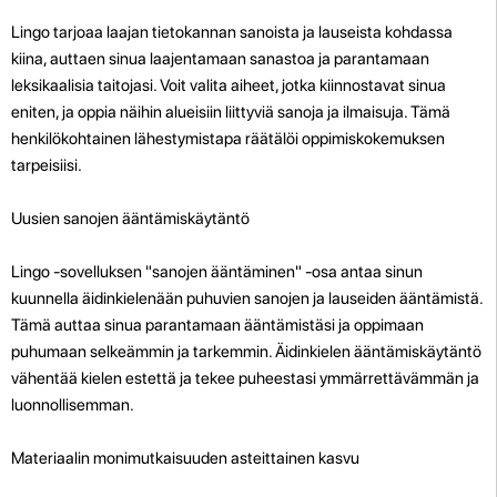
Lingo tarjoaa laajan tietokannan sanoista ja lauseista kohdassa
kiina, auttaen sinua laajentamaan sanastoa ja parantamaan
leksikaalisia taitojasi. Voit valita aiheet, jotka kiinnostavat sinua
eniten, ja oppia näihin alueisiin liittyviä sanoja ja ilmaisuja. Tämä
henkilökohtainen lähestymistapa räätälöi oppimiskokemuksen
tarpeisiisi.
Uusien sanojen ääntämiskäytäntö
Lingo -sovelluksen "sanojen ääntäminen" -osa antaa sinun
kuunnella äidinkielenään puhuvien sanojen ja lauseiden ääntämistä.
Tämä auttaa sinua parantamaan ääntämistäsi ja oppimaan
puhumaan selkeämmin ja tarkemmin. Äidinkielen ääntämiskäytäntö
vähentää kielen estettä ja tekee puheestasi ymmärrettävämmän ja
luonnollisemman.
Materiaalin monimutkaisuuden asteittainen kasvu