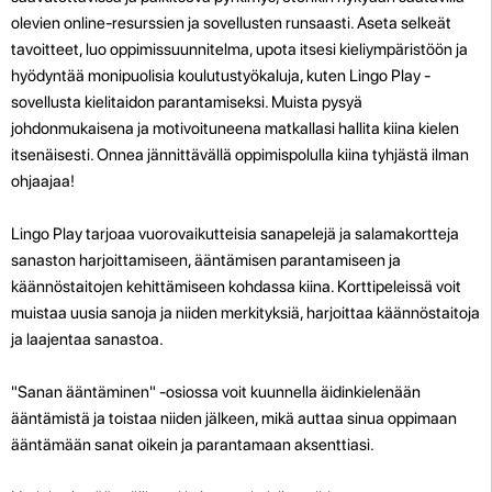
olevien online-resurssien ja sovellusten runsaasti. Aseta selkeät
tavoitteet, luo oppimissuunnitelma, upota itsesi kieliympäristöön ja
hyödyntää monipuolisia koulutustyökaluja, kuten Lingo Play -
sovellusta kielitaidon parantamiseksi. Muista pysyä
johdonmukaisena ja motivoituneena matkallasi hallita kiina kielen
itsenäisesti. Onnea jännittävällä oppimispolulla kiina tyhjästä ilman
ohjaajaa!
Lingo Play tarjoaa vuorovaikutteisia sanapelejä ja salamakortteja
sanaston harjoittamiseen, ääntämisen parantamiseen ja
käännöstaitojen kehittämiseen kohdassa kiina. Korttipeleissä voit
muistaa uusia sanoja ja niiden merkityksiä, harjoittaa käännöstaitoja
ja laajentaa sanastoa.
"Sanan ääntäminen" -osiossa voit kuunnella äidinkielenään
ääntämistä ja toistaa niiden jälkeen, mikä auttaa sinua oppimaan
ääntämään sanat oikein ja parantamaan aksenttiasi.