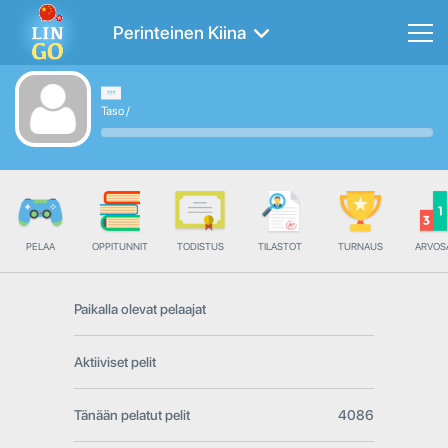
Perinteinen Kiina
Taso
/
PELAA
OPPITUNNIT
TODISTUS
TILASTOT
TURNAUS
ARVOS
Paikalla olevat pelaajat
Aktiiviset pelit
Tänään pelatut pelit
4086