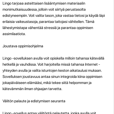
Lingo tarjoaa asteittaisen lisääntymisen materiaalin
monimutkaisuudessa, jolloin voit siirtyä perustasolta
edistyneempiin. Voit valita tason, joka vastaa tietosi ja käydä läpi
erilaisia ​​vaikeustasoja, parantaa taitojasi vähitellen. Tämä
lähestymistapa vähentää stressiä ja parantaa oppimisen
assimilaatiota.
Joustava oppimisohjelma
Lingo -sovelluksen avulla voit opiskella milloin tahansa kätevällä
hetkellä ja vauhdissa. Voit harjoitella missä tahansa Internet -
yhteyden avulla ja valita istuntojen keston aikataulusi mukaan.
Sovelluksen joustavuus antaa sinun integroida kiina oppimisen
jokapäiväiseen elämääsi, mikä tekee siitä helpomman ja
kätevämmän ilman ohjaajan tarvetta.
Välitön palaute ja edistymisen seuranta
Lingo -sovellus antaa välitöntä palautetta, jonka avulla voit