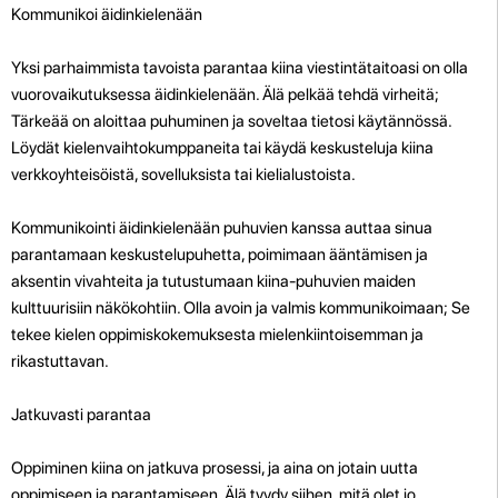
Kommunikoi äidinkielenään
Yksi parhaimmista tavoista parantaa kiina viestintätaitoasi on olla
vuorovaikutuksessa äidinkielenään. Älä pelkää tehdä virheitä;
Tärkeää on aloittaa puhuminen ja soveltaa tietosi käytännössä.
Löydät kielenvaihtokumppaneita tai käydä keskusteluja kiina
verkkoyhteisöistä, sovelluksista tai kielialustoista.
Kommunikointi äidinkielenään puhuvien kanssa auttaa sinua
parantamaan keskustelupuhetta, poimimaan ääntämisen ja
aksentin vivahteita ja tutustumaan kiina-puhuvien maiden
kulttuurisiin näkökohtiin. Olla avoin ja valmis kommunikoimaan; Se
tekee kielen oppimiskokemuksesta mielenkiintoisemman ja
rikastuttavan.
Jatkuvasti parantaa
Oppiminen kiina on jatkuva prosessi, ja aina on jotain uutta
oppimiseen ja parantamiseen. Älä tyydy siihen, mitä olet jo