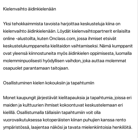
Kielenvaihto äidinkielenään
Yksi tehokkaimmista tavoista harjoittaa keskusteluja kiina on
kielenvaihto äidinkielenään. Löydät kielenvaihtopartnerit erilaisilta
online -alustoilta, kuten Onclass.com, jossa ihmiset etsivät
keskustelukumppaneita kielitaidon vaihtamiseksi. Nämä kumppanit
ovat yleensä kiinnostuneita myös äidinkielen oppimisesta, luomalla
molemminpuolisesti hyödyllisen vaihdon, joka auttaa molemmat
osapuolet parantamaan taitojaan.
Osallistuminen kielen kokouksiin ja tapahtumiin
Monet kaupungit järjestävät kielitapauksia ja tapahtumia, joissa eri
maiden ja kulttuurien ihmiset kokoontuvat keskustelemaan eri
kielillä. Osallistumalla tällaisiin tapahtumiin voit olla
vuorovaikutuksessa kotoperäisten kiinan puhujien kanssa rento
ympäristössä, laajentaa näkösi ja tavata mielenkiintoisia henkilöitä.