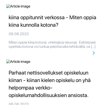
kiina oppitunnit verkossa - Miten oppia
kiina kunnolla kotona?
08.08.2023
Miten oppia kiina kotona: vinkkejä ja neuvoja Esittelyssä:
opettelu kotona voi tuntua pelottavalta tehtävältä, va […]
Parhaat nettisovellukset opiskeluun
kiinan - kiinan kielen opiskelu on yhä
helpompaa verkko-
opiskelumahdollisuuksien ansiosta.
08.08.2023