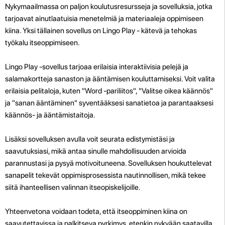
Nykymaailmassa on paljon koulutusresursseja ja sovelluksia, jotka
tarjoavat ainutlaatuisia menetelmiä ja materiaaleja oppimiseen
kiina. Yksi tällainen sovellus on Lingo Play - kätevä ja tehokas
työkalu itseoppimiseen.
Lingo Play -sovellus tarjoaa erilaisia ​​interaktiivisia pelejä ja
salamakortteja sanaston ja ääntämisen kouluttamiseksi. Voit valita
erilaisia ​​pelitaloja, kuten "Word -pariliitos", "Valitse oikea käännös"
ja "sanan ääntäminen" syventääksesi sanatietoa ja parantaaksesi
käännös- ja ääntämistaitoja.
Lisäksi sovelluksen avulla voit seurata edistymistäsi ja
saavutuksiasi, mikä antaa sinulle mahdollisuuden arvioida
parannustasi ja pysyä motivoituneena. Sovelluksen houkuttelevat
sanapelit tekevät oppimisprosessista nautinnollisen, mikä tekee
siitä ihanteellisen valinnan itseopiskelijoille.
Yhteenvetona voidaan todeta, että itseoppiminen kiina on
saavutettavissa ja palkitseva pyrkimys, etenkin nykyään saatavilla