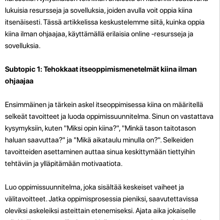
lukuisia resursseja ja sovelluksia, joiden avulla voit oppia kiina
itsenäisesti. Tässä artikkelissa keskustelemme siitä, kuinka oppia
kiina ilman ohjaajaa, käyttämällä erilaisia ​​online -resursseja ja
sovelluksia.
Subtopic 1: Tehokkaat itseoppimismenetelmät kiina ilman
ohjaajaa
Ensimmäinen ja tärkein askel itseoppimisessa kiina on määritellä
selkeät tavoitteet ja luoda oppimissuunnitelma. Sinun on vastattava
kysymyksiin, kuten "Miksi opin kiina?", "Minkä tason taitotason
haluan saavuttaa?" ja "Mikä aikataulu minulla on?". Selkeiden
tavoitteiden asettaminen auttaa sinua keskittymään tiettyihin
tehtäviin ja ylläpitämään motivaatiota.
Luo oppimissuunnitelma, joka sisältää keskeiset vaiheet ja
välitavoitteet. Jatka oppimisprosessia pieniksi, saavutettavissa
oleviksi askeleiksi asteittain etenemiseksi. Ajata aika jokaiselle