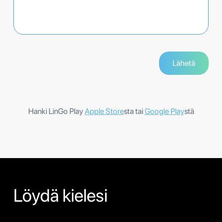
Hanki LinGo Play
Apple Store
sta tai
Google Play
stä
Löydä kielesi