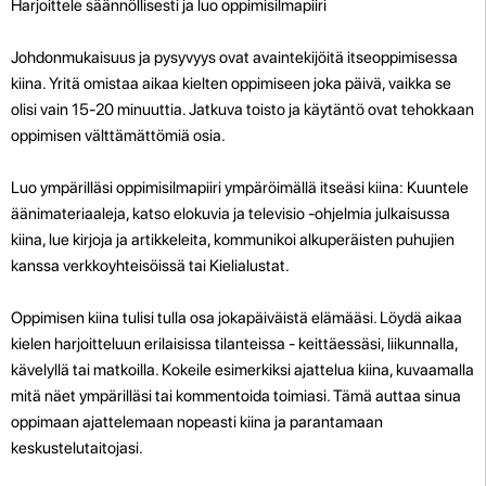
Harjoittele säännöllisesti ja luo oppimisilmapiiri
Johdonmukaisuus ja pysyvyys ovat avaintekijöitä itseoppimisessa
kiina. Yritä omistaa aikaa kielten oppimiseen joka päivä, vaikka se
olisi vain 15-20 minuuttia. Jatkuva toisto ja käytäntö ovat tehokkaan
oppimisen välttämättömiä osia.
Luo ympärilläsi oppimisilmapiiri ympäröimällä itseäsi kiina: Kuuntele
äänimateriaaleja, katso elokuvia ja televisio -ohjelmia julkaisussa
kiina, lue kirjoja ja artikkeleita, kommunikoi alkuperäisten puhujien
kanssa verkkoyhteisöissä tai Kielialustat.
Oppimisen kiina tulisi tulla osa jokapäiväistä elämääsi. Löydä aikaa
kielen harjoitteluun erilaisissa tilanteissa - keittäessäsi, liikunnalla,
kävelyllä tai matkoilla. Kokeile esimerkiksi ajattelua kiina, kuvaamalla
mitä näet ympärilläsi tai kommentoida toimiasi. Tämä auttaa sinua
oppimaan ajattelemaan nopeasti kiina ja parantamaan
keskustelutaitojasi.