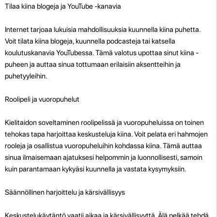
Tilaa kiina blogeja ja YouTube -kanavia
Internet tarjoaa lukuisia mahdollisuuksia kuunnella kiina puhetta.
Voit tilata kiina blogeja, kuunnella podcasteja tai katsella
koulutuskanavia YouTubessa. Tämä valotus upottaa sinut kiina -
puheen ja auttaa sinua tottumaan erilaisiin aksentteihin ja
puhetyyleihin.
Roolipeli ja vuoropuhelut
Kielitaidon soveltaminen roolipelissä ja vuoropuheluissa on toinen
tehokas tapa harjoittaa keskusteluja kiina. Voit pelata eri hahmojen
rooleja ja osallistua vuoropuheluihin kohdassa kiina. Tämä auttaa
sinua ilmaisemaan ajatuksesi helpommin ja luonnollisesti, samoin
kuin parantamaan kykyäsi kuunnella ja vastata kysymyksiin.
Säännöllinen harjoittelu ja kärsivällisyys
Keskustelukäytäntö vaatii aikaa ja kärsivällisyyttä. Älä pelkää tehdä