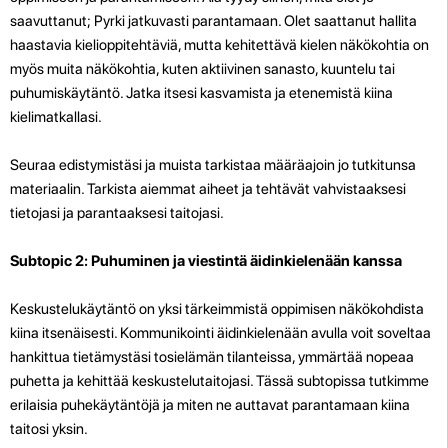
saavuttanut; Pyrki jatkuvasti parantamaan. Olet saattanut hallita
haastavia kielioppitehtäviä, mutta kehitettävä kielen näkökohtia on
myös muita näkökohtia, kuten aktiivinen sanasto, kuuntelu tai
puhumiskäytäntö. Jatka itsesi kasvamista ja etenemistä kiina
kielimatkallasi.
Seuraa edistymistäsi ja muista tarkistaa määräajoin jo tutkitunsa
materiaalin. Tarkista aiemmat aiheet ja tehtävät vahvistaaksesi
tietojasi ja parantaaksesi taitojasi.
Subtopic 2: Puhuminen ja viestintä äidinkielenään kanssa
Keskustelukäytäntö on yksi tärkeimmistä oppimisen näkökohdista
kiina itsenäisesti. Kommunikointi äidinkielenään avulla voit soveltaa
hankittua tietämystäsi tosielämän tilanteissa, ymmärtää nopeaa
puhetta ja kehittää keskustelutaitojasi. Tässä subtopissa tutkimme
erilaisia ​​puhekäytäntöjä ja miten ne auttavat parantamaan kiina
taitosi yksin.