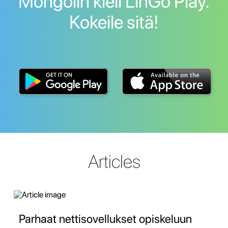
Mongolin kieli LinGo Play.
Kokeile sitä!
Articles
Parhaat nettisovellukset opiskeluun