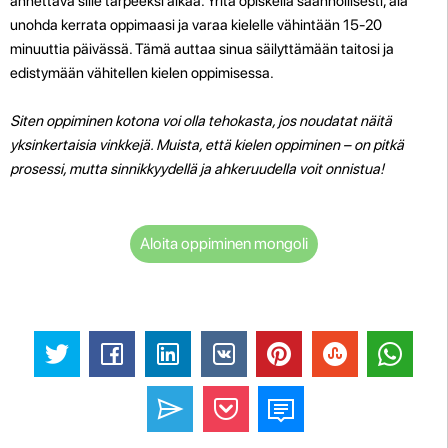
annettava sille tarpeeksi aikaa. Yritä opiskella säännöllisesti, älä
unohda kerrata oppimaasi ja varaa kielelle vähintään 15-20
minuuttia päivässä. Tämä auttaa sinua säilyttämään taitosi ja
edistymään vähitellen kielen oppimisessa.
Siten oppiminen kotona voi olla tehokasta, jos noudatat näitä
yksinkertaisia vinkkejä. Muista, että kielen oppiminen – on pitkä
prosessi, mutta sinnikkyydellä ja ahkeruudella voit onnistua!
Aloita oppiminen mongoli