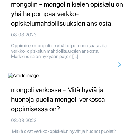
mongolin - mongolin kielen opiskelu on
yhä helpompaa verkko-
opiskelumahdollisuuksien ansiosta.
08.08.2023
Oppiminen mongoli on yhä helpommin saatavilla
verkko-opiskelun mahdollisuuksien ansiosta.
Markkinoilla on nykyään paljon […]
mongoli verkossa - Mitä hyviä ja
huonoja puolia mongoli verkossa
oppimisessa on?
08.08.2023
Mitkä ovat verkko-opiskelun hyvät ja huonot puolet?