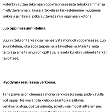
kuitenkin auttaa tekemään oppimisprosessista tehokkaamman ja
miellyttävämmän. Tässä artikkelissa tarkastelemme muutamia
vinkkejä ja niksejä, jotka auttavat sinua oppimaan kotona.
Luo oppimissuunnitelma.
Suunnittelu on tärkeä osa menestystä mongolin oppimisessa. Luo
suunnitelma, joka sopii tarpeisiisi ja tavoitteisiisi. Määritä, mitä
taitoja ja aiheita sinun on opittava, ja aseta kullekin vaiheelle tarkat
tavoitteet.
Hyödynnä resursseja verkossa.
Tänä päivänä on olemassa monia verkkoresursseja, joiden avulla
voit oppia . Ne voivat olla kielioppisääntöjä sisältäviä
verkkosivustoja, opetusvideoita, sovelluksia mobiililaitteisiin jne.