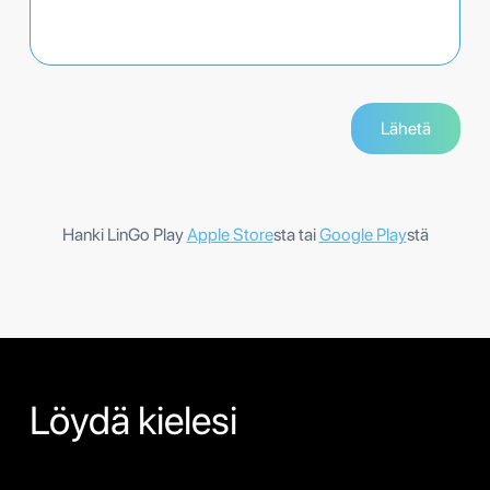
Hanki LinGo Play
Apple Store
sta tai
Google Play
stä
Löydä kielesi