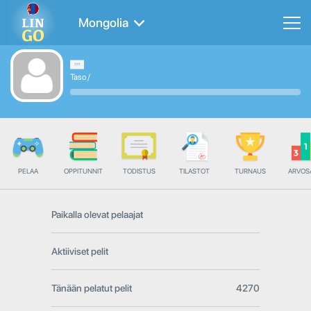
Mongolia
Taso
/
PELAA
OPPITUNNIT
TODISTUS
TILASTOT
TURNAUS
ARVOS
Paikalla olevat pelaajat
Aktiiviset pelit
Tänään pelatut pelit
4270